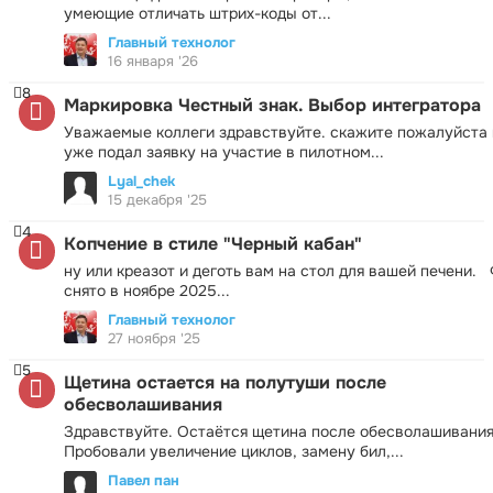
умеющие отличать штрих-коды от...
Главный технолог
16 января '26
8
Маркировка Честный знак. Выбор интегратора
Уважаемые коллеги здравствуйте. скажите пожалуйста 
уже подал заявку на участие в пилотном...
Lyal_chek
15 декабря '25
4
Копчение в стиле "Черный кабан"
ну или креазот и деготь вам на стол для вашей печени.
снято в ноябре 2025...
Главный технолог
27 ноября '25
5
Щетина остается на полутуши после
обесволашивания
Здравствуйте. Остаётся щетина после обесволашивания
Пробовали увеличение циклов, замену бил,...
Павел пан