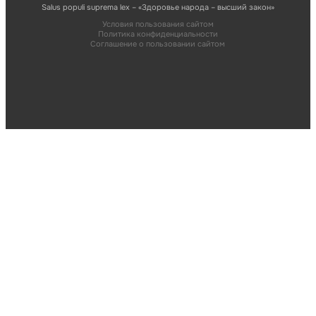
Salus populi suprema lex – «Здоровье народа – высший закон»
Условия пользования сайтом
Политика конфиденциальности
Соглашение о пользовании сайтом