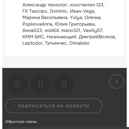
Александр технолог
константин 123
ГК Тэкспро
Dominic
Иван-Vega
Марина Васильевна
Yulya
Олечка
PopkovaAnna
Юлия Григорьева
Анна023
ной64
mano321
Vasiliy57
КММ БИС
Начинающий
ДмитрийВолков
Leptodor
Татьянчес
Dimabiko
ПОДПИСАТЬСЯ НА НОВОСТИ
Обратная связь