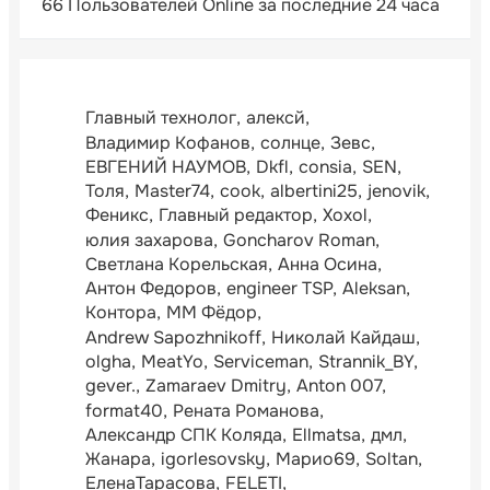
66 Пользователей Online за последние 24 часа
Главный технолог
алексй
Владимир Кофанов
солнце
Зевс
ЕВГЕНИЙ НАУМОВ
Dkfl
consia
SEN
Толя
Master74
cook
albertini25
jenovik
Феникс
Главный редактор
Xoxol
юлия захарова
Goncharov Roman
Светлана Корельская
Анна Осина
Антон Федоров
engineer TSP
Aleksan
Контора
ММ Фёдор
Andrew Sapozhnikoff
Николай Кайдаш
olgha
MeatYo
Serviceman
Strannik_BY
gever.
Zamaraev Dmitry
Anton 007
format40
Рената Романова
Александр СПК Коляда
Ellmatsa
дмл
Жанара
igorlesovsky
Марио69
Soltan
ЕленаТарасова
FELETI