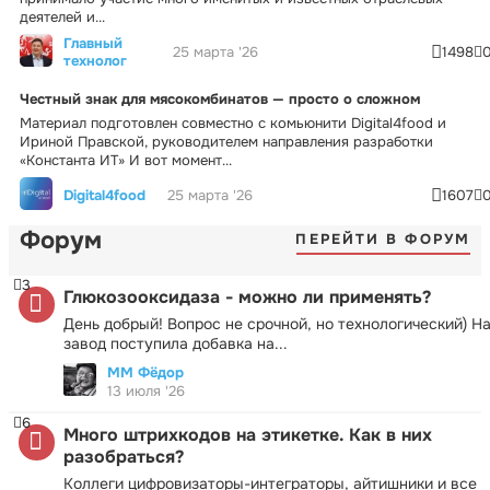
деятелей и...
Главный
25 марта '26
1498
технолог
Честный знак для мясокомбинатов — просто о сложном
Материал подготовлен совместно с комьюнити Digital4food и
Ириной Правской, руководителем направления разработки
«Константа ИТ» И вот момент...
Digital4food
25 марта '26
1607
Форум
ПЕРЕЙТИ В ФОРУМ
3
Глюкозооксидаза - можно ли применять?
День добрый! Вопрос не срочной, но технологический) Н
завод поступила добавка на...
ММ Фёдор
13 июля '26
6
Много штрихкодов на этикетке. Как в них
разобраться?
Коллеги цифровизаторы-интеграторы, айтишники и все