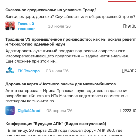
Сказочное средневековье на упаковке. Тренд?
Замки, рыцари, доспехи? Случайность или общеотраслевой тренд?
Главный
30 июля '26
191
технолог
Традиция VS промышленное производство: как мы искали рецепт
и технологию идеальной ндуи
Адаптировать аутентичный продукт под реалии современного
мясоперерабатывающего предприятия — задача нетривиальная.
Еще сложнее при этом не...
ГК Тэкспро
03 июля '26
849
Дорожная карта «Честного знака» для мясокомбинатов
Автор материала – Ирина Правская, руководитель направления
разработки «Константа ИТ» Материал подготовлен совместно с
партнером комьюнити по...
Digital4food
08 апреля '26
2223
Конференция "Будущее АПК" (Видео выступлений)
В пятницу, 20 марта 2026 года прошел форум АПК 360, где
принимало участие много именитых и известных отраслевых