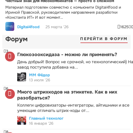
Честный знак для мясокомбинатов — просто о сложном
Материал подготовлен совместно с комьюнити Digital4food и
Ириной Правской, руководителем направления разработки
«Константа ИТ» И вот момент...
Digital4food
25 марта '26
1625
Форум
ПЕРЕЙТИ В ФОРУМ
3
Глюкозооксидаза - можно ли применять?
День добрый! Вопрос не срочной, но технологический) Н
завод поступила добавка на...
ММ Фёдор
13 июля '26
6
Много штрихкодов на этикетке. Как в них
разобраться?
Коллеги цифровизаторы-интеграторы, айтишники и все
умеющие отличать штрих-коды от...
Главный технолог
16 января '26
8