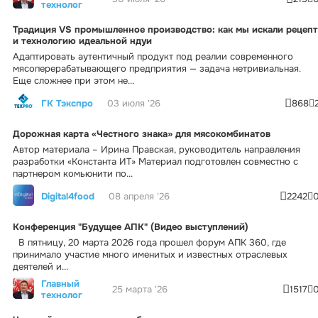
технолог
Традиция VS промышленное производство: как мы искали рецепт
и технологию идеальной ндуи
Адаптировать аутентичный продукт под реалии современного
мясоперерабатывающего предприятия — задача нетривиальная.
Еще сложнее при этом не...
ГК Тэкспро
03 июля '26
868
Дорожная карта «Честного знака» для мясокомбинатов
Автор материала – Ирина Правская, руководитель направления
разработки «Константа ИТ» Материал подготовлен совместно с
партнером комьюнити по...
Digital4food
08 апреля '26
2242
Конференция "Будущее АПК" (Видео выступлений)
В пятницу, 20 марта 2026 года прошел форум АПК 360, где
принимало участие много именитых и известных отраслевых
деятелей и...
Главный
25 марта '26
1517
технолог