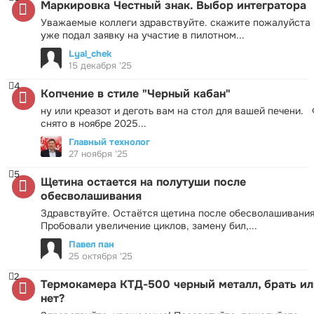
Маркировка Честный знак. Выбор интегратора
Уважаемые коллеги здравствуйте. скажите пожалуйста 
уже подал заявку на участие в пилотном...
Lyal_chek
15 декабря '25
4
Копчение в стиле "Черный кабан"
ну или креазот и деготь вам на стол для вашей печени.
снято в ноябре 2025...
Главный технолог
27 ноября '25
5
Щетина остается на полутуши после
обесволашивания
Здравствуйте. Остаётся щетина после обесволашивания
Пробовали увеличение циклов, замену бил,...
Павел пан
25 октября '25
2
Термокамера КТД-500 черный металл, брать ил
нет?