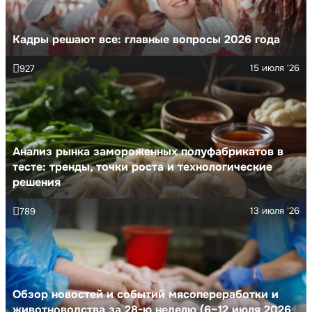
Кадры решают все: главные вопросы 2026 года
15 июля '26
927
Анализ рынка замороженных полуфабрикатов в
тесте: тренды, точки роста и технологические
решения
13 июля '26
789
Обзор новостей и событий мясопереработки и
животноводства за 28-ю неделю (6–12 июля 2026