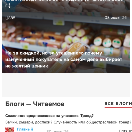
г.)
08 июля '26
885
Не за скидкой, но за утешением: почему
измученный покупатель на самом деле выбирает
не желтый ценник
Блоги — Читаемое
ВСЕ БЛОГ
Сказочное средневековье на упаковке. Тренд?
Замки, рыцари, доспехи? Случайность или общеотраслевой тренд?
Главный
30 июля '26
213