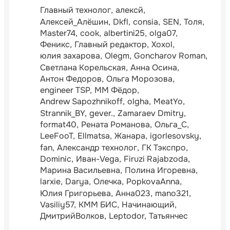
Главный технолог
алексй
Алексей_Алёшин
Dkfl
consia
SEN
Толя
Master74
cook
albertini25
olga07
Феникс
Главный редактор
Xoxol
юлия захарова
Olegm
Goncharov Roman
Светлана Корельская
Анна Осина
Антон Федоров
Ольга Морозова
engineer TSP
ММ Фёдор
Andrew Sapozhnikoff
olgha
MeatYo
Strannik_BY
gever.
Zamaraev Dmitry
format40
Рената Романова
Ольга_С
LeeFooT
Ellmatsa
Жанара
igorlesovsky
fan
Александр технолог
ГК Тэкспро
Dominic
Иван-Vega
Firuzi Rajabzoda
Марина Васильевна
Полина Игоревна
larxie
Darya
Олечка
PopkovaAnna
Юлия Григорьева
Анна023
mano321
Vasiliy57
КММ БИС
Начинающий
ДмитрийВолков
Leptodor
Татьянчес