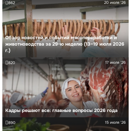
20 июля '26
862
Обзор новостей и событий мясопереработки и
животноводства за 29-ю неделю (13–19 июля 2026
г.)
17 июля '26
820
Кадры решают все: главные вопросы 2026 года
15 июля '26
890