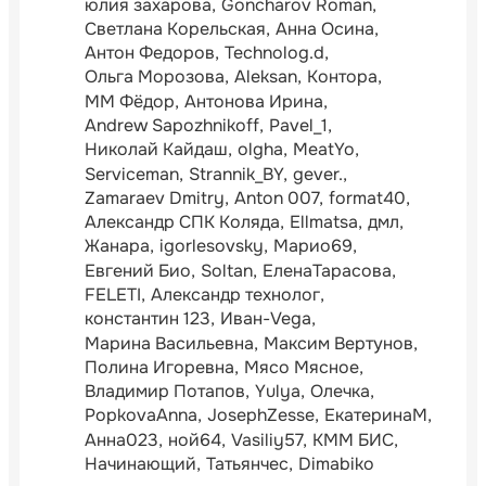
юлия захарова
Goncharov Roman
Светлана Корельская
Анна Осина
Антон Федоров
Technolog.d
Ольга Морозова
Aleksan
Контора
ММ Фёдор
Антонова Ирина
Andrew Sapozhnikoff
Pavel_1
Николай Кайдаш
olgha
MeatYo
Serviceman
Strannik_BY
gever.
Zamaraev Dmitry
Anton 007
format40
Александр СПК Коляда
Ellmatsa
дмл
Жанара
igorlesovsky
Марио69
Евгений Био
Soltan
ЕленаТарасова
FELETI
Александр технолог
константин 123
Иван-Vega
Марина Васильевна
Максим Вертунов
Полина Игоревна
Мясо Мясное
Владимир Потапов
Yulya
Олечка
PopkovaAnna
JosephZesse
ЕкатеринаМ
Анна023
ной64
Vasiliy57
КММ БИС
Начинающий
Татьянчес
Dimabiko