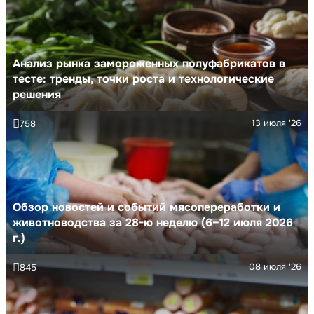
Анализ рынка замороженных полуфабрикатов в
тесте: тренды, точки роста и технологические
решения
13 июля '26
758
Обзор новостей и событий мясопереработки и
животноводства за 28-ю неделю (6–12 июля 2026
г.)
08 июля '26
845