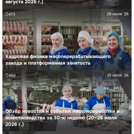
августа 2026 г.)
29 июля '26
473
Кадровая физика мясоперерабатывающего
завода и платформенная занятость
27 июля '26
469
Обзор новостей и событий мясопереработки и
животноводства за 30-ю неделю (20–26 июля
2026 г.)