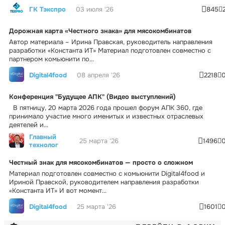
ГК Тэкспро
03 июля '26
845
Дорожная карта «Честного знака» для мясокомбинатов
Автор материала – Ирина Правская, руководитель направления
разработки «Константа ИТ» Материал подготовлен совместно с
партнером комьюнити по...
Digital4food
08 апреля '26
2218
Конференция "Будущее АПК" (Видео выступлений)
В пятницу, 20 марта 2026 года прошел форум АПК 360, где
принимало участие много именитых и известных отраслевых
деятелей и...
Главный
25 марта '26
1496
технолог
Честный знак для мясокомбинатов — просто о сложном
Материал подготовлен совместно с комьюнити Digital4food и
Ириной Правской, руководителем направления разработки
«Константа ИТ» И вот момент...
Digital4food
25 марта '26
1601