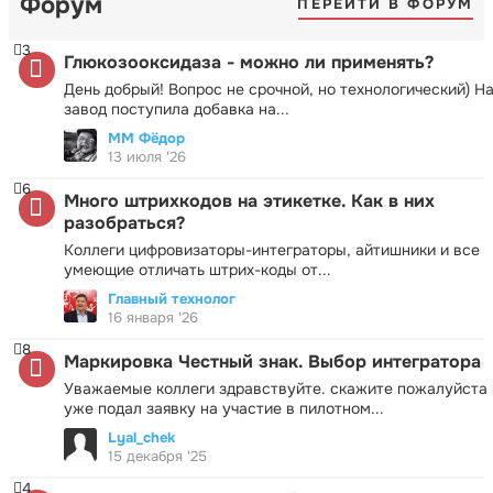
Форум
ПЕРЕЙТИ В ФОРУМ
3
Глюкозооксидаза - можно ли применять?
День добрый! Вопрос не срочной, но технологический) Н
завод поступила добавка на...
ММ Фёдор
13 июля '26
6
Много штрихкодов на этикетке. Как в них
разобраться?
Коллеги цифровизаторы-интеграторы, айтишники и все
умеющие отличать штрих-коды от...
Главный технолог
16 января '26
8
Маркировка Честный знак. Выбор интегратора
Уважаемые коллеги здравствуйте. скажите пожалуйста 
уже подал заявку на участие в пилотном...
Lyal_chek
15 декабря '25
4