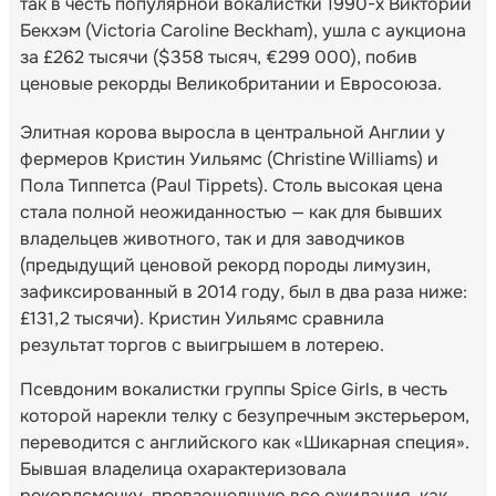
так в честь популярной вокалистки 1990-х Виктории
Бекхэм (Victoria Caroline Beckham), ушла с аукциона
за £262 тысячи ($358 тысяч, €299 000), побив
ценовые рекорды Великобритании и Евросоюза.
Элитная корова выросла в центральной Англии у
фермеров Кристин Уильямс (Christine Williams) и
Пола Типпетса (Paul Tippets). Столь высокая цена
стала полной неожиданностью — как для бывших
владельцев животного, так и для заводчиков
(предыдущий ценовой рекорд породы лимузин,
зафиксированный в 2014 году, был в два раза ниже:
£131,2 тысячи). Кристин Уильямс сравнила
результат торгов с выигрышем в лотерею.
Псевдоним вокалистки группы Spice Girls, в честь
которой нарекли телку с безупречным экстерьером,
переводится с английского как «Шикарная специя».
Бывшая владелица охарактеризовала
рекордсменку, превзошедшую все ожидания, как