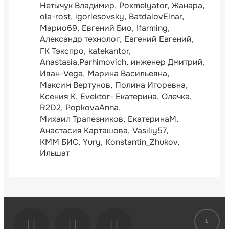
Нетычук Владимир
Poxmelyator
Жанара
ola-rost
igorlesovsky
BatdalovElnar
Марио69
Евгений Био
Ifarming
Александр технолог
Евгений Евгений
ГК Тэкспро
katekantor
Anastasia.Parhimovich
инженер Дмитрий
Иван-Vega
Марина Васильевна
Максим Вертунов
Полина Игоревна
Ксения К
Evektor- Екатерина
Олечка
R2D2
PopkovaAnna
Михаил Трапезников
ЕкатеринаМ
Анастасия Карташова
Vasiliy57
КММ БИС
Yury
Konstantin_Zhukov
Ильшат