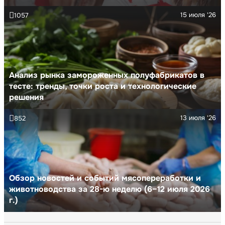
15 июля '26
1057
Анализ рынка замороженных полуфабрикатов в
тесте: тренды, точки роста и технологические
решения
13 июля '26
852
Обзор новостей и событий мясопереработки и
животноводства за 28-ю неделю (6–12 июля 2026
г.)