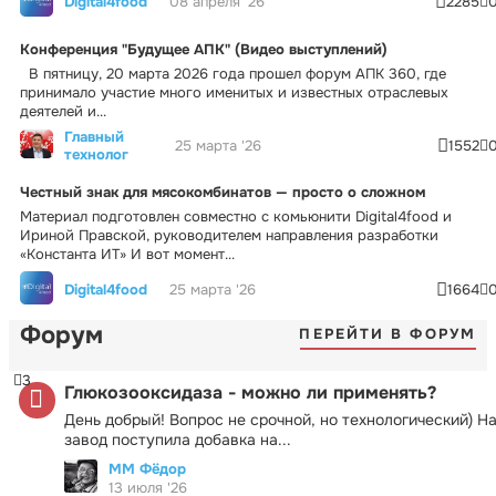
Digital4food
08 апреля '26
2285
Конференция "Будущее АПК" (Видео выступлений)
В пятницу, 20 марта 2026 года прошел форум АПК 360, где
принимало участие много именитых и известных отраслевых
деятелей и...
Главный
25 марта '26
1552
технолог
Честный знак для мясокомбинатов — просто о сложном
Материал подготовлен совместно с комьюнити Digital4food и
Ириной Правской, руководителем направления разработки
«Константа ИТ» И вот момент...
Digital4food
25 марта '26
1664
Форум
ПЕРЕЙТИ В ФОРУМ
3
Глюкозооксидаза - можно ли применять?
День добрый! Вопрос не срочной, но технологический) Н
завод поступила добавка на...
ММ Фёдор
13 июля '26