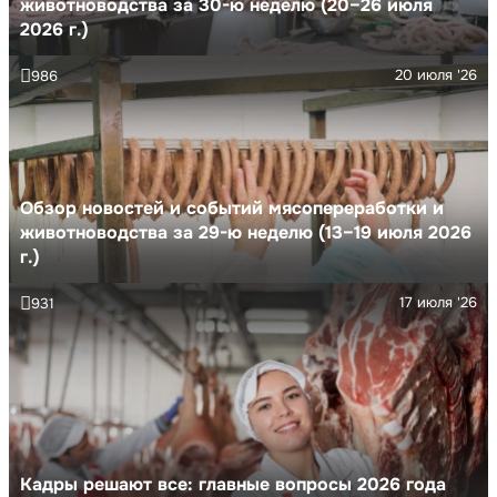
животноводства за 30-ю неделю (20–26 июля
2026 г.)
20 июля '26
986
Обзор новостей и событий мясопереработки и
животноводства за 29-ю неделю (13–19 июля 2026
г.)
17 июля '26
931
Кадры решают все: главные вопросы 2026 года