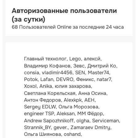
Авторизованные пользователи
(за сутки)
68 Пользователей Online за последние 24 часа
Главный технолог
Lego
алексй
Владимир Кофанов
Зевс
Дмитрий Ко
consia
vladimir4456
SEN
Master74
Potok
Lafan
DEVRO
Феникс
natar7
Xoxol
Anika
юлия захарова
Светлана Корельская
Анна Осина
Антон Федоров
Alexkpk
АЕН
Sergey EDLW
Ольга Морозова
engineer TSP
Aleksan
ММ Фёдор
Andrew Sapozhnikoff
olgha
Serviceman
Strannik_BY
gever.
Zamaraev Dmitry
Ольга Шиянова
oshand