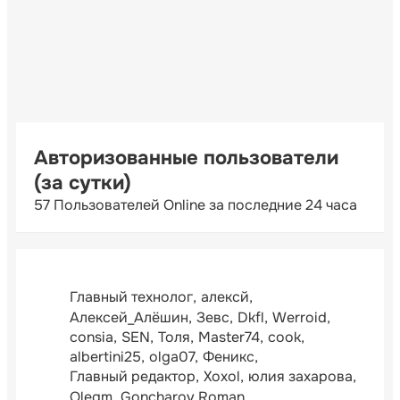
Авторизованные пользователи
(за сутки)
57 Пользователей Online за последние 24 часа
Главный технолог
алексй
Алексей_Алёшин
Зевс
Dkfl
Werroid
consia
SEN
Толя
Master74
cook
albertini25
olga07
Феникс
Главный редактор
Xoxol
юлия захарова
Olegm
Goncharov Roman