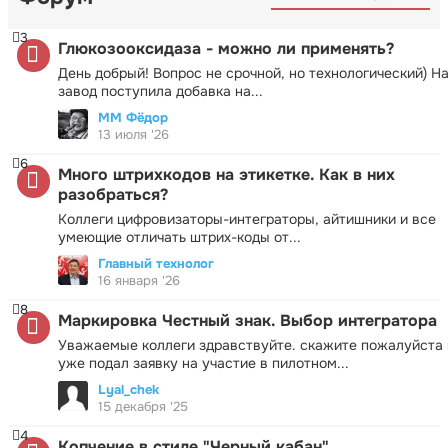
3
Глюкозооксидаза - можно ли применять?
День добрый! Вопрос не срочной, но технологический) Н
завод поступила добавка на...
ММ Фёдор
13 июля '26
6
Много штрихкодов на этикетке. Как в них
разобраться?
Коллеги цифровизаторы-интеграторы, айтишники и все
умеющие отличать штрих-коды от...
Главный технолог
16 января '26
8
Маркировка Честный знак. Выбор интегратора
Уважаемые коллеги здравствуйте. скажите пожалуйста 
уже подал заявку на участие в пилотном...
Lyal_chek
15 декабря '25
4
Копчение в стиле "Черный кабан"