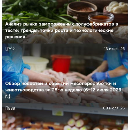
Анализ рынка замороженных полуфабрикатов в
тесте: тренды, точки роста и технологические
решения
13 июля '26
792
Обзор новостей и событий мясопереработки и
животноводства за 28-ю неделю (6–12 июля 2026
г.)
08 июля '26
889