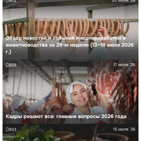
20 июля '26
902
Обзор новостей и событий мясопереработки и
животноводства за 29-ю неделю (13–19 июля 2026
г.)
17 июля '26
858
Кадры решают все: главные вопросы 2026 года
15 июля '26
933