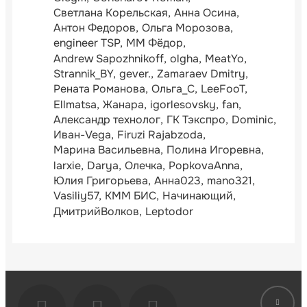
Светлана Корельская
Анна Осина
Антон Федоров
Ольга Морозова
engineer TSP
ММ Фёдор
Andrew Sapozhnikoff
olgha
MeatYo
Strannik_BY
gever.
Zamaraev Dmitry
Рената Романова
Ольга_С
LeeFooT
Ellmatsa
Жанара
igorlesovsky
fan
Александр технолог
ГК Тэкспро
Dominic
Иван-Vega
Firuzi Rajabzoda
Марина Васильевна
Полина Игоревна
larxie
Darya
Олечка
PopkovaAnna
Юлия Григорьева
Анна023
mano321
Vasiliy57
КММ БИС
Начинающий
ДмитрийВолков
Leptodor