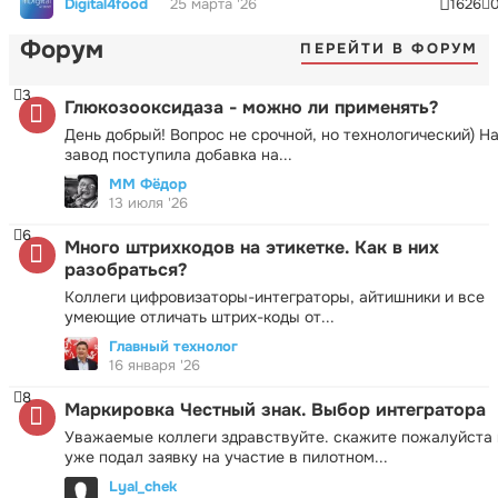
Digital4food
25 марта '26
1626
Форум
ПЕРЕЙТИ В ФОРУМ
3
Глюкозооксидаза - можно ли применять?
День добрый! Вопрос не срочной, но технологический) Н
завод поступила добавка на...
ММ Фёдор
13 июля '26
6
Много штрихкодов на этикетке. Как в них
разобраться?
Коллеги цифровизаторы-интеграторы, айтишники и все
умеющие отличать штрих-коды от...
Главный технолог
16 января '26
8
Маркировка Честный знак. Выбор интегратора
Уважаемые коллеги здравствуйте. скажите пожалуйста 
уже подал заявку на участие в пилотном...
Lyal_chek