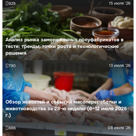
15 июля '26
929
Анализ рынка замороженных полуфабрикатов в
тесте: тренды, точки роста и технологические
решения
13 июля '26
790
Обзор новостей и событий мясопереработки и
животноводства за 28-ю неделю (6–12 июля 2026
г.)
08 июля '26
886