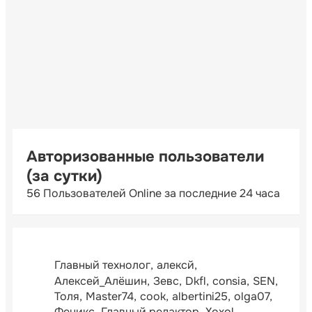
Авторизованные пользователи
(за сутки)
56 Пользователей Online за последние 24 часа
Главный технолог
алексй
Алексей_Алёшин
Зевс
Dkfl
consia
SEN
Толя
Master74
cook
albertini25
olga07
Феникс
Главный редактор
Xoxol