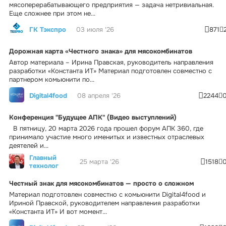
мясоперерабатывающего предприятия — задача нетривиальная.
Еще сложнее при этом не...
ГК Тэкспро
03 июля '26
871
Дорожная карта «Честного знака» для мясокомбинатов
Автор материала – Ирина Правская, руководитель направления
разработки «Константа ИТ» Материал подготовлен совместно с
партнером комьюнити по...
Digital4food
08 апреля '26
2244
Конференция "Будущее АПК" (Видео выступлений)
В пятницу, 20 марта 2026 года прошел форум АПК 360, где
принимало участие много именитых и известных отраслевых
деятелей и...
Главный
25 марта '26
1518
технолог
Честный знак для мясокомбинатов — просто о сложном
Материал подготовлен совместно с комьюнити Digital4food и
Ириной Правской, руководителем направления разработки
«Константа ИТ» И вот момент...