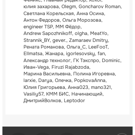
юлия захарова
Olegm
Goncharov Roman
Светлана Корельская
Анна Осина
Антон Федоров
Ольга Морозова
engineer TSP
ММ Фёдор
Andrew Sapozhnikoff
olgha
MeatYo
Strannik_BY
gever.
Zamaraev Dmitry
Рената Романова
Ольга_С
LeeFooT
Ellmatsa
Жанара
igorlesovsky
fan
Александр технолог
ГК Тэкспро
Dominic
Иван-Vega
Firuzi Rajabzoda
Марина Васильевна
Полина Игоревна
larxie
Darya
Олечка
PopkovaAnna
Юлия Григорьева
Анна023
mano321
Vasiliy57
КММ БИС
Начинающий
ДмитрийВолков
Leptodor