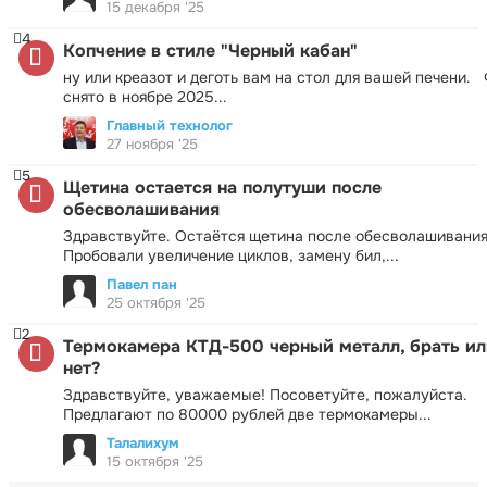
15 декабря '25
4
Копчение в стиле "Черный кабан"
ну или креазот и деготь вам на стол для вашей печени.
снято в ноябре 2025...
Главный технолог
27 ноября '25
5
Щетина остается на полутуши после
обесволашивания
Здравствуйте. Остаётся щетина после обесволашивания
Пробовали увеличение циклов, замену бил,...
Павел пан
25 октября '25
2
Термокамера КТД-500 черный металл, брать ил
нет?
Здравствуйте, уважаемые! Посоветуйте, пожалуйста.
Предлагают по 80000 рублей две термокамеры...
Талалихум
15 октября '25