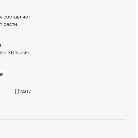
% составляет
т расти,
а
ка 36 тысяч
ия
2407