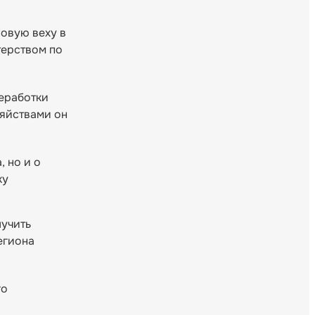
новую веху в
терством по
еработки
зяйствами он
 но и о
ку
лучить
егиона
го
о