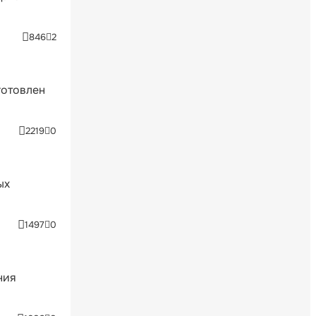
846
2
готовлен
2219
0
ых
1497
0
ния