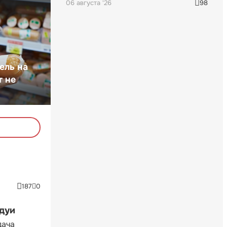
06 августа '26
98
ель на
т не
187
0
ндуи
дача