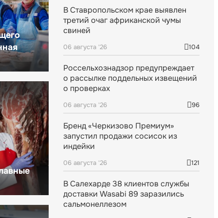
В Ставропольском крае выявлен
третий очаг африканской чумы
свиней
щего
нная
06 августа '26
104
Россельхознадзор предупреждает
о рассылке поддельных извещений
о проверках
06 августа '26
96
Бренд «Черкизово Премиум»
запустил продажи сосисок из
индейки
06 августа '26
121
главные
В Салехарде 38 клиентов службы
доставки Wasabi 89 заразились
сальмонеллезом