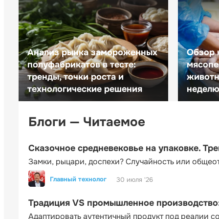
Анализ рынка замороженных
Обзор 
полуфабрикатов в тесте:
мясопе
тренды, точки роста и
животн
технологические решения
неделю 
Блоги — Читаемое
Сказочное средневековье на упаковке. Тр
Замки, рыцари, доспехи? Случайность или общео
Главный технолог
30 июля '26
Традиция VS промышленное производство: 
Адаптировать аутентичный продукт под реалии 