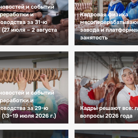
новостей и событий
реработки и
Кадровая физика
оводства за 31-ю
мясоперерабатываю
(27 июля – 2 августа
завода и платформе
)
занятость
новостей и событий
реработки и
оводства за 29-ю
Кадры решают все: 
(13–19 июля 2026 г.)
вопросы 2026 года