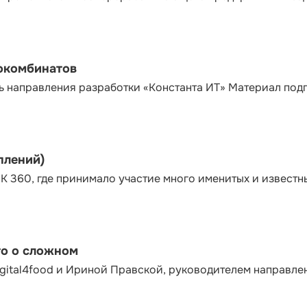
сокомбинатов
ь направления разработки «Константа ИТ» Материал под
плений)
К 360, где принимало участие много именитых и известн
то о сложном
gital4food и Ириной Правской, руководителем направле