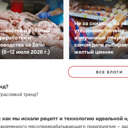
Не за скидкой, но за
новостей и событий
утешением: почему
реработки и
измученный покупат
оводства за 28-ю
самом деле выбирае
(6–12 июля 2026 г.)
желтый ценник
ВСЕ БЛОГИ
енд?
траслевой тренд?
как мы искали рецепт и технологию идеальной 
современного мясоперерабатывающего предприятия — за