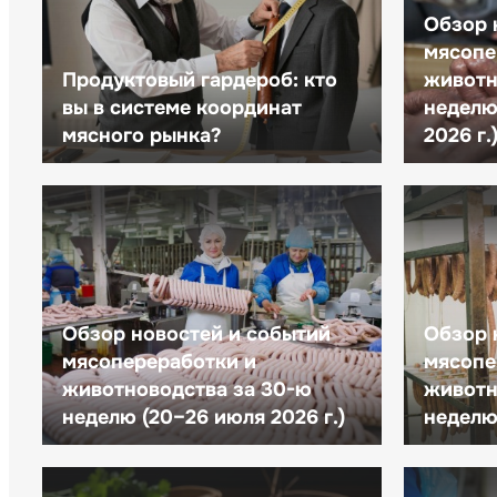
Обзор 
мясопе
Продуктовый гардероб: кто
животн
вы в системе координат
неделю 
мясного рынка?
2026 г.
Обзор новостей и событий
Обзор 
мясопереработки и
мясопе
животноводства за 30-ю
животн
неделю (20–26 июля 2026 г.)
неделю 