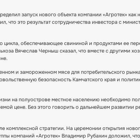
еделил запуск нового объекта компании «Агротек» как 
ил, что это результат сотрудничества инвестора с минис
о цикла, обеспечивающее свининой и продуктами ее пер
ьхоза Вячеслав Черныш сказал, что вместе с другими хо
не.
денном и замороженном мясе для потребительского рынка,
довольственную безопасность Камчатского края и полити
изни на полуострове местное населению необходимо по
емой цене. Без этого говорить о дальнейшем развитии р
ле комплексной стратегии. На церемонии открытия ново
уппы компаний «Агротек» Владимир Рубахин доложил, чт