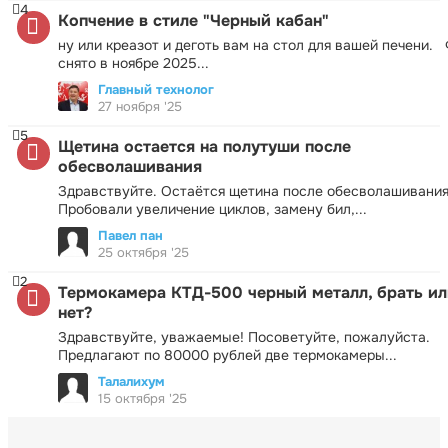
4
Копчение в стиле "Черный кабан"
ну или креазот и деготь вам на стол для вашей печени.
снято в ноябре 2025...
Главный технолог
27 ноября '25
5
Щетина остается на полутуши после
обесволашивания
Здравствуйте. Остаётся щетина после обесволашивания
Пробовали увеличение циклов, замену бил,...
Павел пан
25 октября '25
2
Термокамера КТД-500 черный металл, брать ил
нет?
Здравствуйте, уважаемые! Посоветуйте, пожалуйста.
Предлагают по 80000 рублей две термокамеры...
Талалихум
15 октября '25