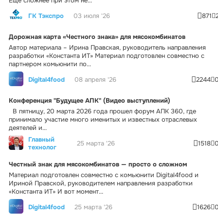
Еще сложнее при этом не...
ГК Тэкспро
03 июля '26
871
Дорожная карта «Честного знака» для мясокомбинатов
Автор материала – Ирина Правская, руководитель направления
разработки «Константа ИТ» Материал подготовлен совместно с
партнером комьюнити по...
Digital4food
08 апреля '26
2244
Конференция "Будущее АПК" (Видео выступлений)
В пятницу, 20 марта 2026 года прошел форум АПК 360, где
принимало участие много именитых и известных отраслевых
деятелей и...
Главный
25 марта '26
1518
технолог
Честный знак для мясокомбинатов — просто о сложном
Материал подготовлен совместно с комьюнити Digital4food и
Ириной Правской, руководителем направления разработки
«Константа ИТ» И вот момент...
Digital4food
25 марта '26
1626