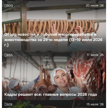
20 июля '26
900
Обзор новостей и событий мясопереработки и
животноводства за 29-ю неделю (13–19 июля 2026
г.)
17 июля '26
855
Кадры решают все: главные вопросы 2026 года
15 июля '26
929