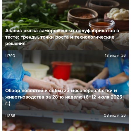
Анализ рынка замороженных полуфабрикатов в
тесте: тренды, точки роста и технологические
решения
13 июля '26
790
Обзор новостей и событий мясопереработки и
животноводства за 28-ю неделю (6–12 июля 2026
г.)
08 июля '26
886