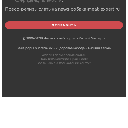
конфиденциальности
.
Пресс-релизы слать на news{собака}meat-expert.ru
© 2005-2026 Независимый портал «Мясной Эксперт»
Salus populi suprema lex – «Здоровье народа – высший закон»
Условия пользования сайтом
Политика конфиденциальности
Соглашение о пользовании сайтом