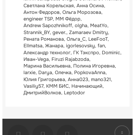
Светлана Корельская
Анна Осина
Антон Федоров
Ольга Морозова
engineer TSP
ММ Фёдор
Andrew Sapozhnikoff
olgha
MeatYo
Strannik_BY
gever.
Zamaraev Dmitry
Рената Романова
Ольга_С
LeeFooT
Ellmatsa
Жанара
igorlesovsky
fan
Александр технолог
ГК Тэкспро
Dominic
Иван-Vega
Firuzi Rajabzoda
Марина Васильевна
Полина Игоревна
larxie
Darya
Олечка
PopkovaAnna
Юлия Григорьева
Анна023
mano321
Vasiliy57
КММ БИС
Начинающий
ДмитрийВолков
Leptodor