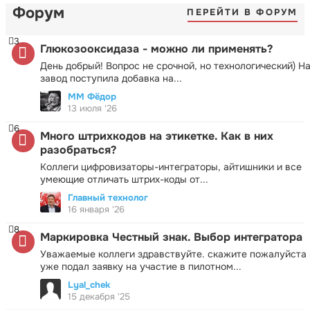
Форум
ПЕРЕЙТИ В ФОРУМ
3
Глюкозооксидаза - можно ли применять?
День добрый! Вопрос не срочной, но технологический) Н
завод поступила добавка на...
ММ Фёдор
13 июля '26
6
Много штрихкодов на этикетке. Как в них
разобраться?
Коллеги цифровизаторы-интеграторы, айтишники и все
умеющие отличать штрих-коды от...
Главный технолог
16 января '26
8
Маркировка Честный знак. Выбор интегратора
Уважаемые коллеги здравствуйте. скажите пожалуйста 
уже подал заявку на участие в пилотном...
Lyal_chek
15 декабря '25