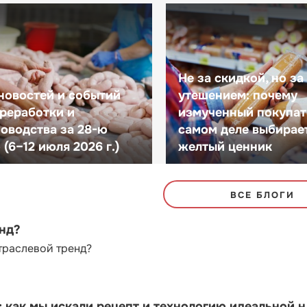
Не за скидкой, но за
новостей и событий
утешением: почему
реработки и
измученный покупат
оводства за 28-ю
самом деле выбирае
(6–12 июля 2026 г.)
желтый ценник
ВСЕ БЛОГИ
енд?
траслевой тренд?
как мы искали рецепт и технологию идеальной 