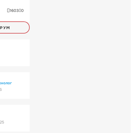
1603
0
ОРУМ
хнолог
6
'25