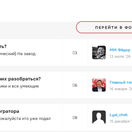
ПЕРЕЙТИ В Ф
ть?
ММ Фёдор
3
ический) На завод
13 июля '26
них разобраться?
Главный те
6
ники и все умеющие
16 января '2
егратора
Lyal_chek
8
ожалуйста кто уже подал
15 декабря 