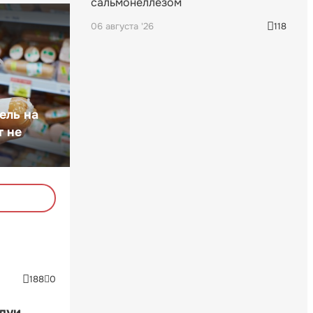
сальмонеллезом
06 августа '26
118
ель на
т не
188
0
ндуи