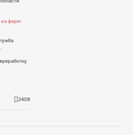
 области
 из ферм
служба
.
переработку
2408