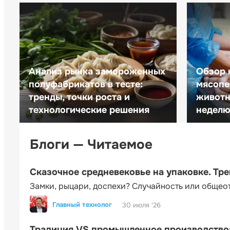
Анализ рынка замороженных
Обзор 
полуфабрикатов в тесте:
мясопе
тренды, точки роста и
животн
технологические решения
неделю 
Блоги — Читаемое
Сказочное средневековье на упаковке. Тр
Замки, рыцари, доспехи? Случайность или общео
Главный технолог
30 июля '26
Традиция VS промышленное производство: 