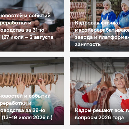
новостей и событий
реработки и
Кадровая физика
оводства за 31-ю
мясоперерабатываю
(27 июля – 2 августа
завода и платформе
)
занятость
новостей и событий
реработки и
оводства за 29-ю
Кадры решают все: 
(13–19 июля 2026 г.)
вопросы 2026 года