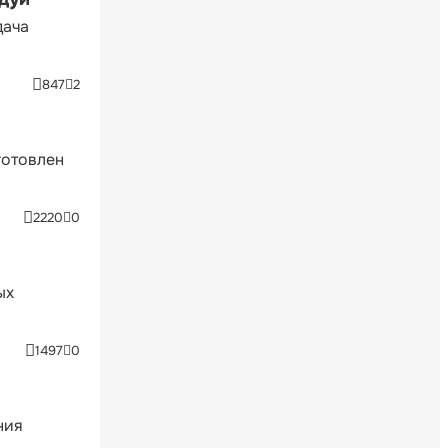
дача
847
2
готовлен
2220
0
ых
1497
0
ния