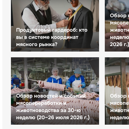
Обзор 
мясопе
Продуктовый гардероб: кто
животн
вы в системе координат
неделю 
мясного рынка?
2026 г.
Обзор новостей и событий
Обзор 
мясопереработки и
мясопе
животноводства за 30-ю
животн
неделю (20–26 июля 2026 г.)
неделю 