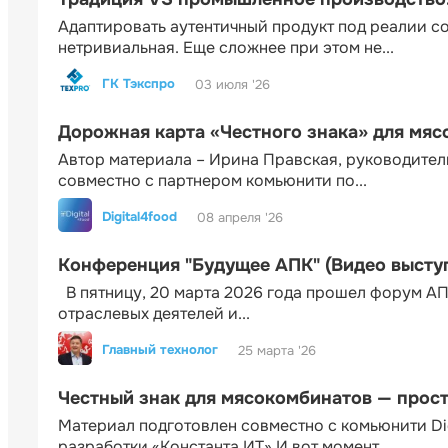
Адаптировать аутентичный продукт под реалии 
нетривиальная. Еще сложнее при этом не...
ГК Тэкспро
03 июля '26
Дорожная карта «Честного знака» для мя
Автор материала – Ирина Правская, руководител
совместно с партнером комьюнити по...
Digital4food
08 апреля '26
Конференция "Будущее АПК" (Видео высту
В пятницу, 20 марта 2026 года прошел форум АП
отраслевых деятелей и...
Главный технолог
25 марта '26
Честный знак для мясокомбинатов — прос
Материал подготовлен совместно с комьюнити Di
разработки «Константа ИТ» И вот момент...