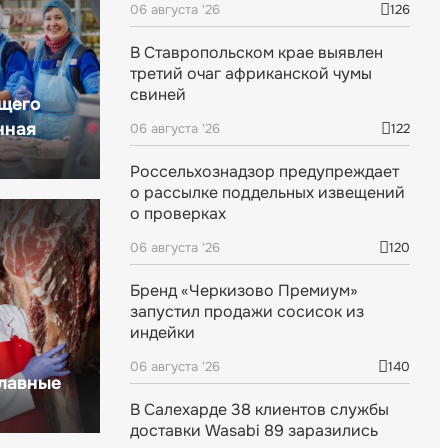
06 августа '26
126
В Ставропольском крае выявлен
третий очаг африканской чумы
свиней
щего
нная
06 августа '26
122
Россельхознадзор предупреждает
о рассылке поддельных извещений
о проверках
06 августа '26
120
Бренд «Черкизово Премиум»
запустил продажи сосисок из
индейки
06 августа '26
140
главные
В Салехарде 38 клиентов службы
доставки Wasabi 89 заразились