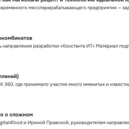
современного мясоперерабатывающего предприятия — за
сокомбинатов
ь направления разработки «Константа ИТ» Материал под
плений)
К 360, где принимало участие много именитых и известн
то о сложном
gital4food и Ириной Правской, руководителем направле