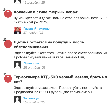
15 декабря '25
4
Копчение в стиле "Черный кабан"
ну или креазот и деготь вам на стол для вашей печени.
снято в ноябре 2025...
Главный технолог
27 ноября '25
5
Щетина остается на полутуши после
обесволашивания
Здравствуйте. Остаётся щетина после обесволашивания
Пробовали увеличение циклов, замену бил,...
Павел пан
25 октября '25
2
Термокамера КТД-500 черный металл, брать ил
нет?
Здравствуйте, уважаемые! Посоветуйте, пожалуйста.
Предлагают по 80000 рублей две термокамеры...
Талалихум
15 октября '25