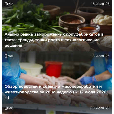
15 июля '26
892
Анализ рынка замороженных полуфабрикатов в
тесте: тренды, точки роста и технологические
решения
13 июля '26
760
Обзор новостей и событий мясопереработки и
животноводства за 28-ю неделю (6–12 июля 2026
г.)
08 июля '26
846