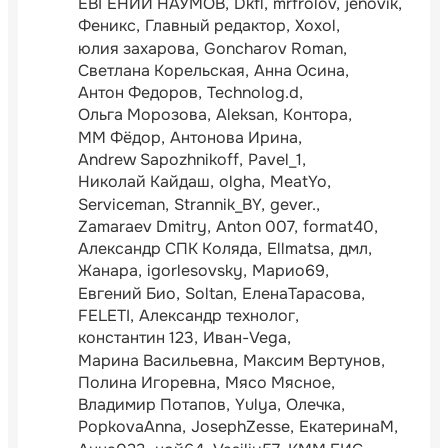
ЕВГЕНИЙ НАУМОВ
Dkfl
mrfrolov
jenovik
Феникс
Главный редактор
Xoxol
юлия захарова
Goncharov Roman
Светлана Корельская
Анна Осина
Антон Федоров
Technolog.d
Ольга Морозова
Aleksan
Контора
ММ Фёдор
Антонова Ирина
Andrew Sapozhnikoff
Pavel_1
Николай Кайдаш
olgha
MeatYo
Serviceman
Strannik_BY
gever.
Zamaraev Dmitry
Anton 007
format40
Александр СПК Коляда
Ellmatsa
дмл
Жанара
igorlesovsky
Марио69
Евгений Био
Soltan
ЕленаТарасова
FELETI
Александр технолог
константин 123
Иван-Vega
Марина Васильевна
Максим Вертунов
Полина Игоревна
Мясо Мясное
Владимир Потапов
Yulya
Олечка
PopkovaAnna
JosephZesse
ЕкатеринаМ