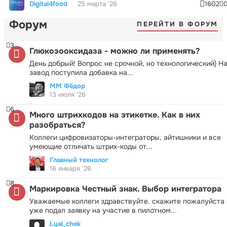
Digital4food
25 марта '26
1602
Форум
ПЕРЕЙТИ В ФОРУМ
3
Глюкозооксидаза - можно ли применять?
День добрый! Вопрос не срочной, но технологический) Н
завод поступила добавка на...
ММ Фёдор
13 июля '26
6
Много штрихкодов на этикетке. Как в них
разобраться?
Коллеги цифровизаторы-интеграторы, айтишники и все
умеющие отличать штрих-коды от...
Главный технолог
16 января '26
8
Маркировка Честный знак. Выбор интегратора
Уважаемые коллеги здравствуйте. скажите пожалуйста 
уже подал заявку на участие в пилотном...
Lyal_chek