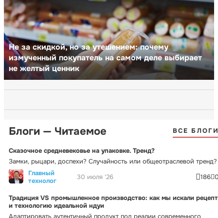
Не за скидкой, но за утешением: почему
измученный покупатель на самом деле выбирает
не желтый ценник
Блоги — Читаемое
ВСЕ БЛОГ
Сказочное средневековье на упаковке. Тренд?
Замки, рыцари, доспехи? Случайность или общеотраслевой тренд?
Главный
30 июля '26
186
технолог
Традиция VS промышленное производство: как мы искали рецепт
и технологию идеальной ндуи
Адаптировать аутентичный продукт под реалии современного