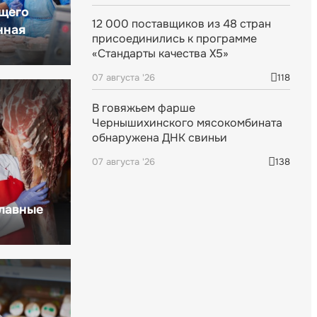
щего
12 000 поставщиков из 48 стран
нная
присоединились к программе
«Стандарты качества X5»
07 августа '26
118
В говяжьем фарше
Чернышихинского мясокомбината
обнаружена ДНК свиньи
07 августа '26
138
главные