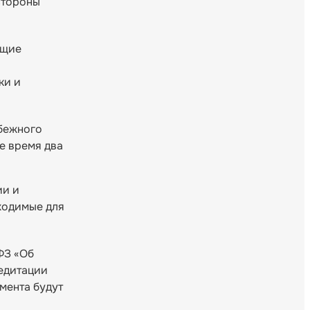
стороны
ющие
ки и
убежного
е время два
ии и
ходимые для
ФЗ «Об
едитации
мента будут