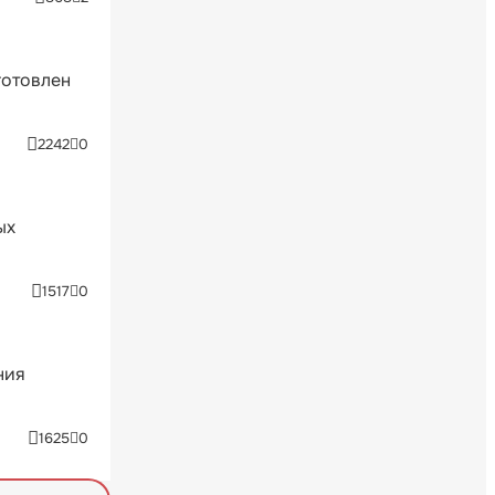
готовлен
2242
0
ых
1517
0
ния
1625
0