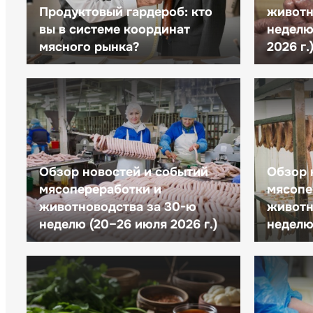
Продуктовый гардероб: кто
животн
вы в системе координат
неделю 
мясного рынка?
2026 г.
Обзор новостей и событий
Обзор 
мясопереработки и
мясопе
животноводства за 30-ю
животн
неделю (20–26 июля 2026 г.)
неделю 