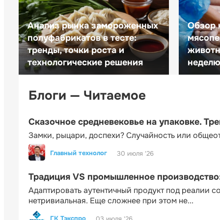
Анализ рынка замороженных
Обзор 
полуфабрикатов в тесте:
мясопе
тренды, точки роста и
животн
технологические решения
неделю 
Блоги — Читаемое
Сказочное средневековье на упаковке. Тр
Замки, рыцари, доспехи? Случайность или общео
Главный технолог
30 июля '26
Традиция VS промышленное производство: 
Адаптировать аутентичный продукт под реалии 
нетривиальная. Еще сложнее при этом не...
ГК Тэкспро
03 июля '26