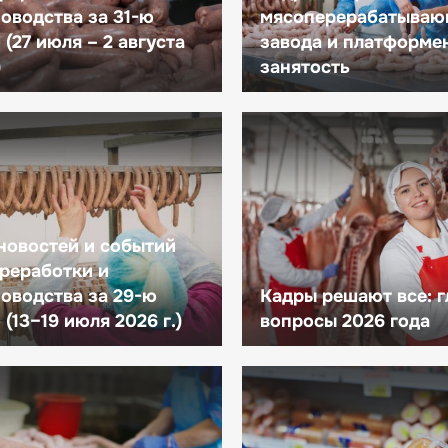
оводства за 31-ю
мясоперерабатываю
(27 июля – 2 августа
завода и платформе
)
занятость
новостей и событий
реработки и
оводства за 29-ю
Кадры решают все: 
(13–19 июля 2026 г.)
вопросы 2026 года