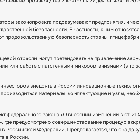
ественные производства и контроль их деятельности со 
авторы законопроекта подразумевают предприятия, име
дарственной безопасности. В частности, к ним относятся
т продовольственную безопасность страны: птицефабри
пищевой отрасли могут претендовать на привлечение зар
нии или работе с патогенными микроорганизмами (в то ж
 инвесторов внедрять в России инновационные технолог
т производиться материалы, комплектующие и узлы, необ
кт федерального закона «О внесении изменений в ст. 21 
», где предусмотрено совершенствование процедур аккр
 в Российской Федерации. Предполагается, что оба доку
та в России.