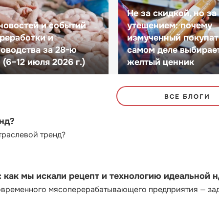
Не за скидкой, но за
новостей и событий
утешением: почему
реработки и
измученный покупат
оводства за 28-ю
самом деле выбирае
(6–12 июля 2026 г.)
желтый ценник
ВСЕ БЛОГИ
енд?
траслевой тренд?
как мы искали рецепт и технологию идеальной 
современного мясоперерабатывающего предприятия — за