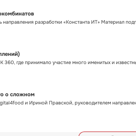
сокомбинатов
ь направления разработки «Константа ИТ» Материал под
плений)
К 360, где принимало участие много именитых и известн
то о сложном
gital4food и Ириной Правской, руководителем направле