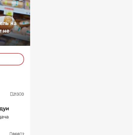
ель на
т не
213
0
ндуи
дача
868
2