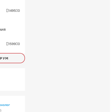
1495
0
ния
1599
0
ОРУМ
хнолог
6