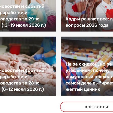
новостей и событий
реработки и
оводства за 29-ю
Кадры решают все: 
(13–19 июля 2026 г.)
вопросы 2026 года
Не за скидкой, но за
новостей и событий
утешением: почему
реработки и
измученный покупат
оводства за 28-ю
самом деле выбирае
(6–12 июля 2026 г.)
желтый ценник
ВСЕ БЛОГИ