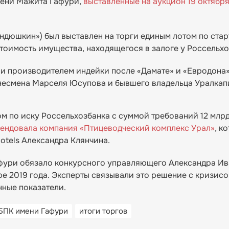
мени Мажита Гафури,
выставленные на аукцион 19 октябр
ндюшкин») был выставлен на торги единым лотом по стар
 стоимость имущества, находящегося в залоге у Россельхо
сии производителем индейки после «Дамате» и «Евродона»
знесмена Марселя Юсупова и бывшего владельца Уралкап
ом по иску Россельхозбанка с суммой требований 12 млрд
ендовала компания «Птицеводческий комплекс Урал»
, к
otels Александра Клянчина.
афури обязало конкурсного управляющего Александра И
ре 2019 года. Эксперты связывали это решение с кризисо
ные показатели.
БПК имени Гафури
итоги торгов