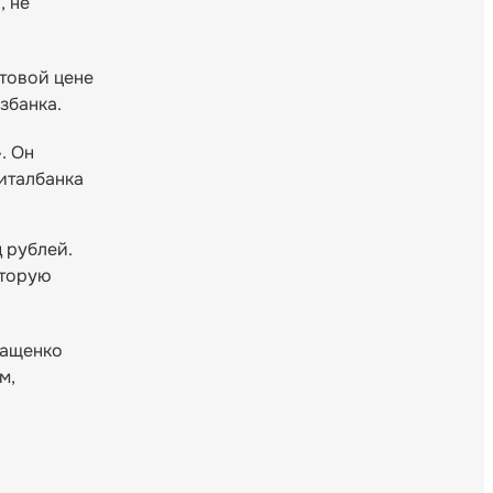
я
, не
товой цене
збанка.
. Он
италбанка
 рублей.
оторую
ващенко
м,