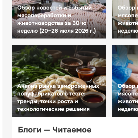
Обзор новостей и событий
Обзор 
мясопереработки и
мясопе
животноводства за 30-ю
животн
неделю (20–26 июля 2026 г.)
неделю 
Анализ рынка замороженных
Обзор 
полуфабрикатов в тесте:
мясопе
тренды, точки роста и
животн
технологические решения
неделю 
Блоги — Читаемое