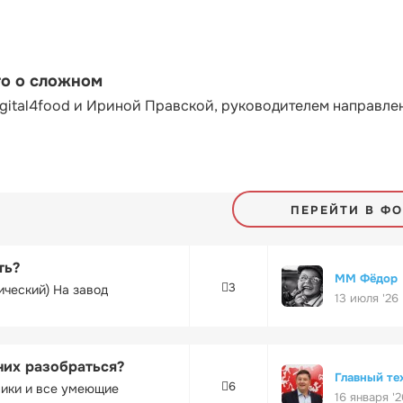
то о сложном
gital4food и Ириной Правской, руководителем направле
ПЕРЕЙТИ В Ф
ть?
ММ Фёдор
3
ический) На завод
13 июля '26
них разобраться?
Главный те
6
ники и все умеющие
16 января '2