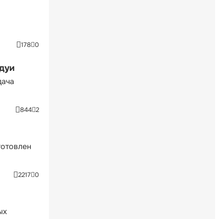
178
0
ндуи
дача
844
2
готовлен
2217
0
ых