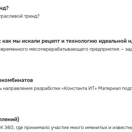
енд?
траслевой тренд?
как мы искали рецепт и технологию идеальной 
современного мясоперерабатывающего предприятия — за
сокомбинатов
ь направления разработки «Константа ИТ» Материал под
плений)
К 360, где принимало участие много именитых и известн