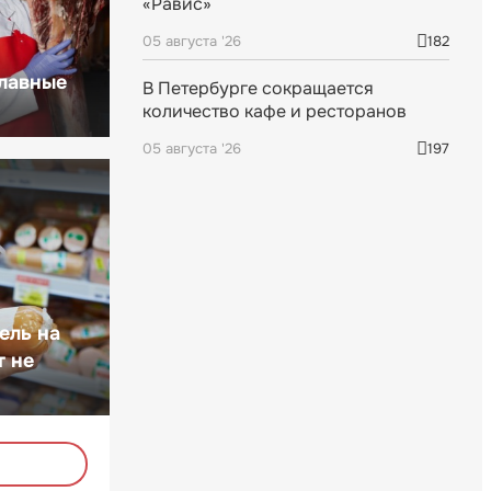
«Равис»
05 августа '26
182
главные
В Петербурге сокращается
количество кафе и ресторанов
05 августа '26
197
ель на
т не