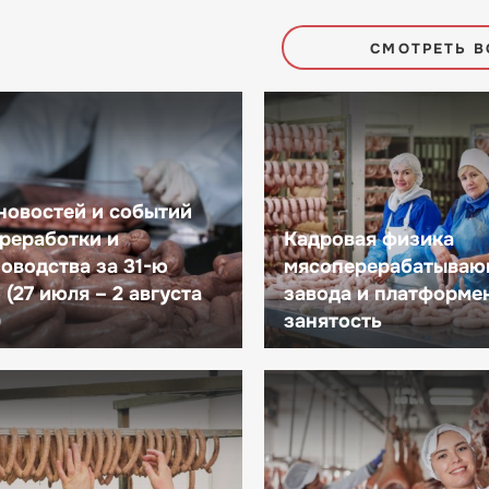
СМОТРЕТЬ В
новостей и событий
реработки и
Кадровая физика
оводства за 31-ю
мясоперерабатываю
(27 июля – 2 августа
завода и платформе
)
занятость