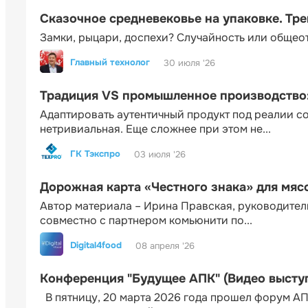
Сказочное средневековье на упаковке. Тр
Замки, рыцари, доспехи? Случайность или общео
Главный технолог
30 июля '26
Традиция VS промышленное производство: 
Адаптировать аутентичный продукт под реалии 
нетривиальная. Еще сложнее при этом не...
ГК Тэкспро
03 июля '26
Дорожная карта «Честного знака» для мя
Автор материала – Ирина Правская, руководител
совместно с партнером комьюнити по...
Digital4food
08 апреля '26
Конференция "Будущее АПК" (Видео высту
В пятницу, 20 марта 2026 года прошел форум АП