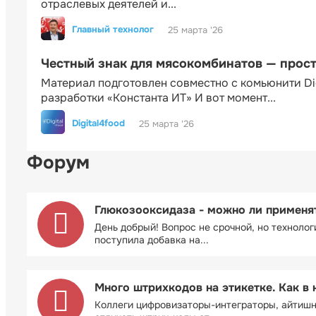
отраслевых деятелей и...
Главный технолог
25 марта '26
Честный знак для мясокомбинатов — прос
Материал подготовлен совместно с комьюнити Di
разработки «Константа ИТ» И вот момент...
Digital4food
25 марта '26
Форум
Глюкозооксидаза - можно ли применя
День добрый! Вопрос не срочной, но технолог
поступила добавка на...
Много штрихкодов на этикетке. Как в 
Коллеги цифровизаторы-интеграторы, айтиш