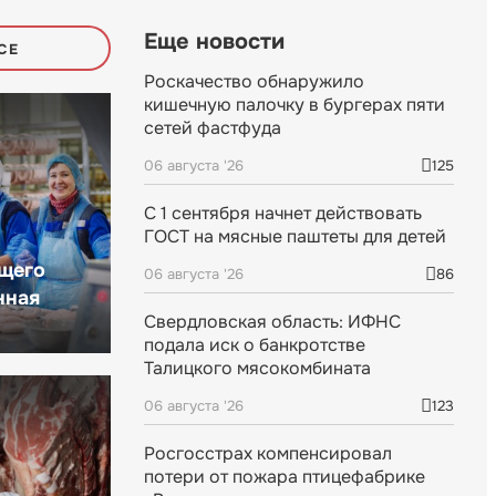
Еще новости
СЕ
Роскачество обнаружило
кишечную палочку в бургерах пяти
сетей фастфуда
06 августа '26
125
С 1 сентября начнет действовать
ГОСТ на мясные паштеты для детей
щего
06 августа '26
86
нная
Свердловская область: ИФНС
подала иск о банкротстве
Талицкого мясокомбината
06 августа '26
123
Росгосстрах компенсировал
потери от пожара птицефабрике