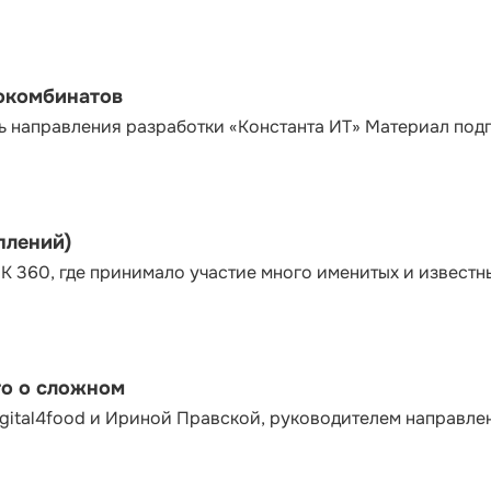
сокомбинатов
ь направления разработки «Константа ИТ» Материал под
плений)
К 360, где принимало участие много именитых и известн
то о сложном
gital4food и Ириной Правской, руководителем направле