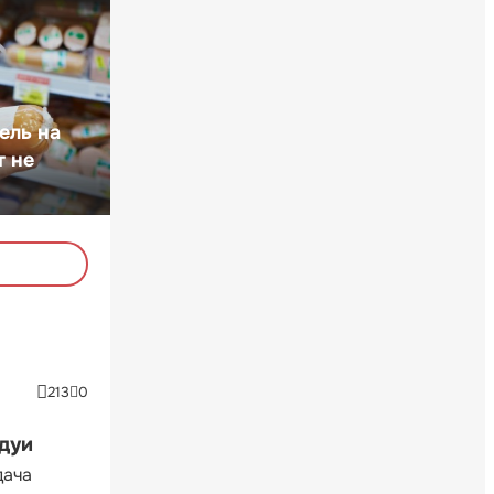
ель на
т не
213
0
ндуи
дача