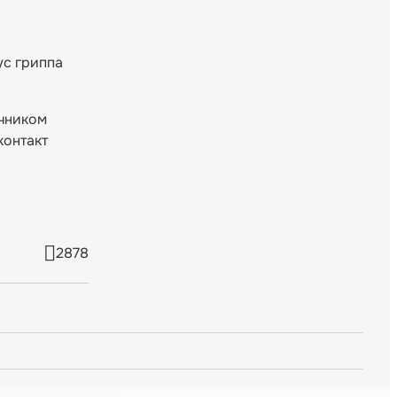
ус гриппа
очником
контакт
2878