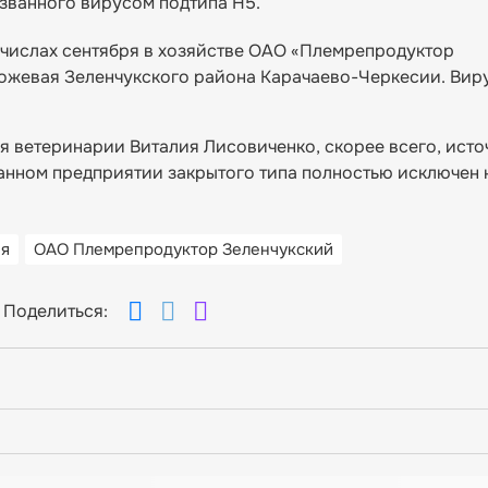
званного вирусом подтипа Н5.
 числах сентября в хозяйстве ОАО «Племрепродуктор
рожевая Зеленчукского района Карачаево-Черкесии. Вир
я ветеринарии Виталия Лисовиченко, скорее всего, ист
анном предприятии закрытого типа полностью исключен 
ия
ОАО Племрепродуктор Зеленчукский
Поделиться: