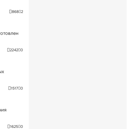
868
2
готовлен
2242
0
ых
1517
0
ния
1625
0