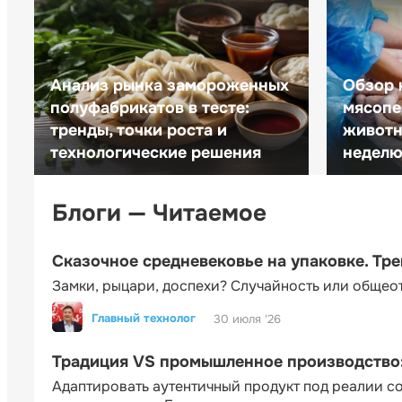
Анализ рынка замороженных
Обзор 
полуфабрикатов в тесте:
мясопе
тренды, точки роста и
животн
технологические решения
неделю 
Блоги — Читаемое
Сказочное средневековье на упаковке. Тр
Замки, рыцари, доспехи? Случайность или общео
Главный технолог
30 июля '26
Традиция VS промышленное производство: 
Адаптировать аутентичный продукт под реалии 