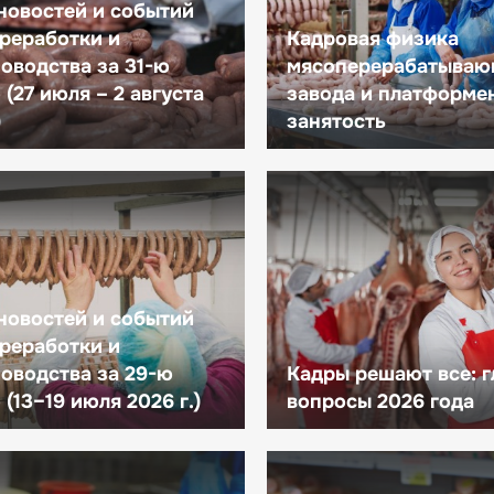
новостей и событий
реработки и
Кадровая физика
оводства за 31-ю
мясоперерабатываю
(27 июля – 2 августа
завода и платформе
)
занятость
новостей и событий
реработки и
оводства за 29-ю
Кадры решают все: 
(13–19 июля 2026 г.)
вопросы 2026 года