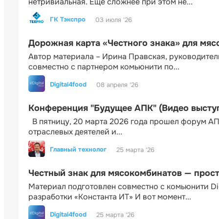
нетривиальная. Еще сложнее при этом не...
ГК Тэкспро
03 июля '26
Дорожная карта «Честного знака» для мя
Автор материала – Ирина Правская, руководител
совместно с партнером комьюнити по...
Digital4food
08 апреля '26
Конференция "Будущее АПК" (Видео высту
В пятницу, 20 марта 2026 года прошел форум АП
отраслевых деятелей и...
Главный технолог
25 марта '26
Честный знак для мясокомбинатов — прос
Материал подготовлен совместно с комьюнити Di
разработки «Константа ИТ» И вот момент...
Digital4food
25 марта '26