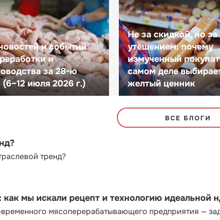
Не за скидкой, но за
новостей и событий
утешением: почему
реработки и
измученный покупат
оводства за 28-ю
самом деле выбирае
(6–12 июля 2026 г.)
желтый ценник
ВСЕ БЛОГИ
енд?
траслевой тренд?
как мы искали рецепт и технологию идеальной 
современного мясоперерабатывающего предприятия — за