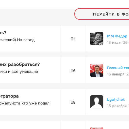
ПЕРЕЙТИ В Ф
ть?
ММ Фёдор
3
ический) На завод
13 июля '26
них разобраться?
Главный те
6
ники и все умеющие
16 января '2
егратора
Lyal_chek
8
ожалуйста кто уже подал
15 декабря 