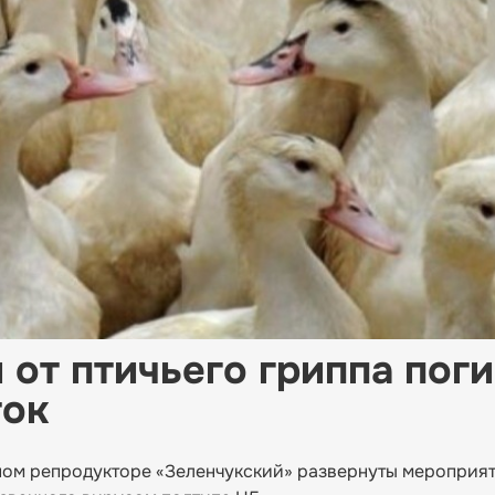
 от птичьего гриппа пог
ток
нном репродукторе «Зеленчукский» развернуты мероприя