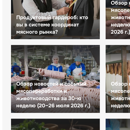
Обзор 
мясопе
Продуктовый гардероб: кто
животн
вы в системе координат
неделю 
мясного рынка?
2026 г.
Обзор новостей и событий
Обзор 
мясопереработки и
мясопе
животноводства за 30-ю
животн
неделю (20–26 июля 2026 г.)
неделю 