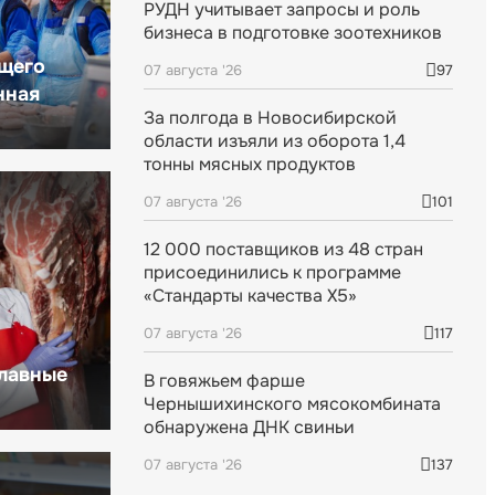
РУДН учитывает запросы и роль
бизнеса в подготовке зоотехников
щего
07 августа '26
97
нная
За полгода в Новосибирской
области изъяли из оборота 1,4
тонны мясных продуктов
07 августа '26
101
12 000 поставщиков из 48 стран
присоединились к программе
«Стандарты качества X5»
07 августа '26
117
главные
В говяжьем фарше
Чернышихинского мясокомбината
обнаружена ДНК свиньи
07 августа '26
137