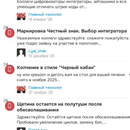
Коллеги цифровизаторы-интеграторы, айтишники и все
умеющие отличать штрих-коды от...
Главный технолог
16 января '26
8
Маркировка Честный знак. Выбор интегратора
Уважаемые коллеги здравствуйте. скажите пожалуйста 
уже подал заявку на участие в пилотном...
Lyal_chek
15 декабря '25
4
Копчение в стиле "Черный кабан"
ну или креазот и деготь вам на стол для вашей печени.
снято в ноябре 2025...
Главный технолог
27 ноября '25
5
Щетина остается на полутуши после
обесволашивания
Здравствуйте. Остаётся щетина после обесволашивания
Пробовали увеличение циклов, замену бил,...
Павел пан