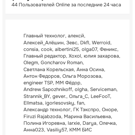
44 Пользователей Online за последние 24 часа
Главный технолог
алексй
Алексей_Алёшин
Зевс
Dkfl
Werroid
consia
cook
albertini25
olga07
Феникс
Главный редактор
Xoxol
юлия захарова
Olegm
Goncharov Roman
Светлана Корельская
Анна Осина
Антон Федоров
Ольга Морозова
engineer TSP
ММ Фёдор
Andrew Sapozhnikoff
olgha
Serviceman
Strannik_BY
gever.
Ольга_С
LeeFooT
Ellmatsa
igorlesovsky
fan
Александр технолог
ГК Тэкспро
Оноре
Firuzi Rajabzoda
Марина Васильевна
Полина Игоревна
larxie
Darya
Олечка
Анна023
Vasiliy57
КММ БИС