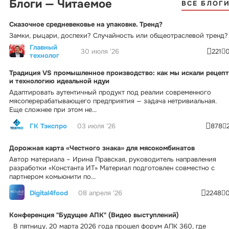
Блоги — Читаемое
ВСЕ БЛОГ
Сказочное средневековье на упаковке. Тренд?
Замки, рыцари, доспехи? Случайность или общеотраслевой тренд?
Главный
30 июля '26
221
технолог
Традиция VS промышленное производство: как мы искали рецепт
и технологию идеальной ндуи
Адаптировать аутентичный продукт под реалии современного
мясоперерабатывающего предприятия — задача нетривиальная.
Еще сложнее при этом не...
ГК Тэкспро
03 июля '26
878
Дорожная карта «Честного знака» для мясокомбинатов
Автор материала – Ирина Правская, руководитель направления
разработки «Константа ИТ» Материал подготовлен совместно с
партнером комьюнити по...
Digital4food
08 апреля '26
2248
Конференция "Будущее АПК" (Видео выступлений)
В пятницу, 20 марта 2026 года прошел форум АПК 360, где