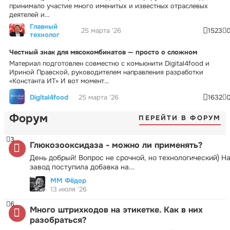
принимало участие много именитых и известных отраслевых
деятелей и...
Главный
25 марта '26
1523
технолог
Честный знак для мясокомбинатов — просто о сложном
Материал подготовлен совместно с комьюнити Digital4food и
Ириной Правской, руководителем направления разработки
«Константа ИТ» И вот момент...
Digital4food
25 марта '26
1632
Форум
ПЕРЕЙТИ В ФОРУМ
3
Глюкозооксидаза - можно ли применять?
День добрый! Вопрос не срочной, но технологический) Н
завод поступила добавка на...
ММ Фёдор
13 июля '26
6
Много штрихкодов на этикетке. Как в них
разобраться?