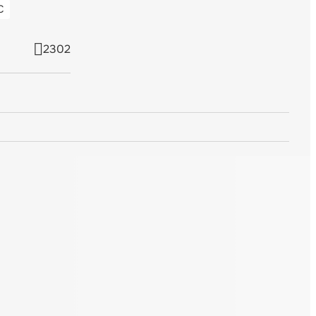
С
2302