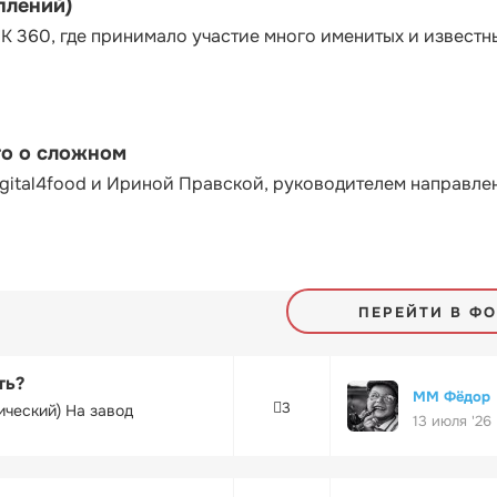
плений)
К 360, где принимало участие много именитых и известн
то о сложном
gital4food и Ириной Правской, руководителем направле
ПЕРЕЙТИ В Ф
ть?
ММ Фёдор
3
ический) На завод
13 июля '26