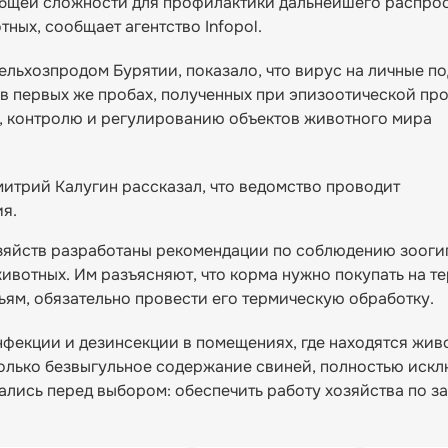
 общей сложности для профилактики дальнейшего распро
ных, сообщает агентство Infopol.
льхозпродом Бурятии, показало, что вирус на личные п
в первых же пробах, полученных при эпизоотической пр
е, контролю и регулированию объектов животного мира
итрий Калугин рассказал, что ведомство проводит
ия.
озяйств разработаны рекомендации по соблюдению зооги
вотных. Им разъясняют, что корма нужно покупать на т
ьям, обязательно провести его термическую обработку.
нфекции и дезинсекции в помещениях, где находятся жив
 только безвыгульное содержание свиней, полностью иск
ались перед выбором: обеспечить работу хозяйства по з