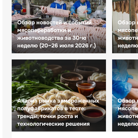
Обзор новостей и событий
Обзор 
мясопереработки и
мясопе
животноводства за 30-ю
животн
неделю (20–26 июля 2026 г.)
неделю 
Анализ рынка замороженных
Обзор 
полуфабрикатов в тесте:
мясопе
тренды, точки роста и
животн
технологические решения
неделю 