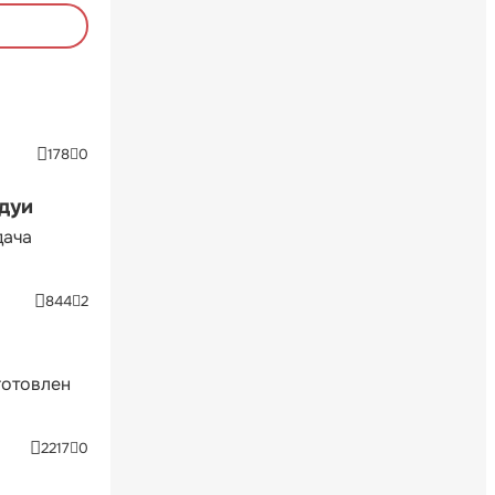
178
0
ндуи
дача
844
2
готовлен
2217
0