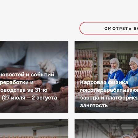
СМОТРЕТЬ В
новостей и событий
реработки и
Кадровая физика
оводства за 31-ю
мясоперерабатываю
(27 июля – 2 августа
завода и платформе
)
занятость