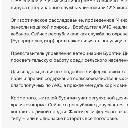
1056 свиней и 3,6 тысячи килограммов свинины. В
вируса ветеринарные службы уничтожили 1213 живот
Эпизоотическое расследование, проведенное Минсе
занесли из дикой природы. Возбудителя АЧС нашли 
кабанов. Сейчас республиканская служба по охран
(Бурприроднадзор) продолжает изучать популяцию.
Представитель управления ветеринарии Бурятии Дм
просветительскую работу среди сельского населен
Для владельцев личных подсобных и фермерских х
норм и правил содержания сельскохозяйственных жи
благополучных по АЧС, а прежде чем дать корм свин
Кроме того, жителей Бурятии учат регулярной дези
хранятся корма. Сейчас в республике допускается
контакты с дикой средой. Фактически фермеры оказ
типу — или в одночасье потерять все поголовье.