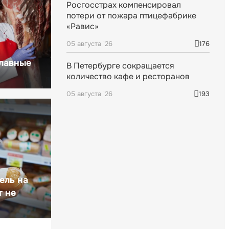
Росгосстрах компенсировал
потери от пожара птицефабрике
«Равис»
05 августа '26
176
главные
В Петербурге сокращается
количество кафе и ресторанов
05 августа '26
193
ель на
т не