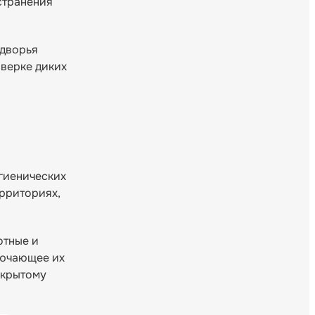
странения
одворья
оверке диких
гиенических
ерриториях,
отные и
лючающее их
акрытому