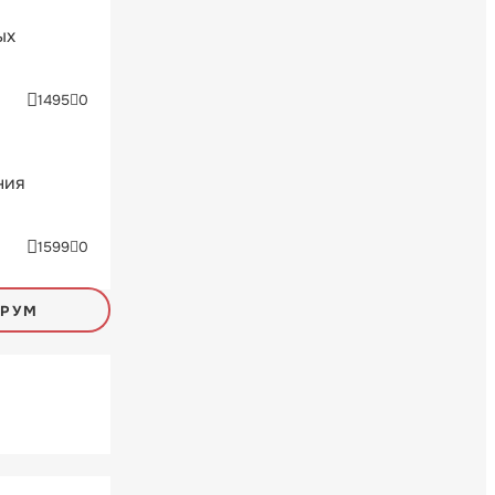
ых
1495
0
ния
1599
0
ОРУМ