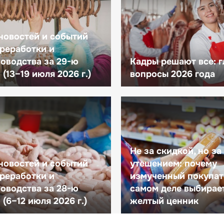
новостей и событий
реработки и
оводства за 29-ю
Кадры решают все: 
(13–19 июля 2026 г.)
вопросы 2026 года
Не за скидкой, но за
новостей и событий
утешением: почему
реработки и
измученный покупат
оводства за 28-ю
самом деле выбирае
(6–12 июля 2026 г.)
желтый ценник