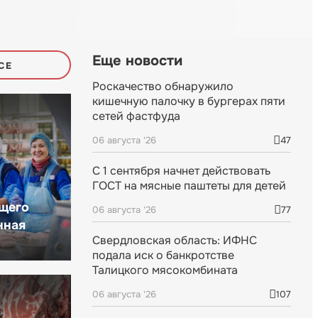
Еще новости
СЕ
Роскачество обнаружило
кишечную палочку в бургерах пяти
сетей фастфуда
06 августа '26
47
С 1 сентября начнет действовать
ГОСТ на мясные паштеты для детей
щего
06 августа '26
77
нная
Свердловская область: ИФНС
подала иск о банкротстве
Талицкого мясокомбината
06 августа '26
107