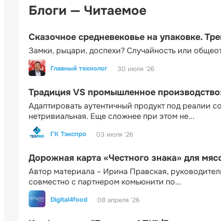
Блоги — Читаемое
Сказочное средневековье на упаковке. Тр
Замки, рыцари, доспехи? Случайность или общео
Главный технолог
30 июля '26
Традиция VS промышленное производство: 
Адаптировать аутентичный продукт под реалии 
нетривиальная. Еще сложнее при этом не...
ГК Тэкспро
03 июля '26
Дорожная карта «Честного знака» для мя
Автор материала – Ирина Правская, руководител
совместно с партнером комьюнити по...
Digital4food
08 апреля '26