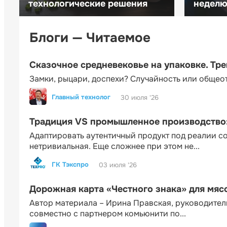
технологические решения
неделю 
Блоги — Читаемое
Сказочное средневековье на упаковке. Тр
Замки, рыцари, доспехи? Случайность или общео
Главный технолог
30 июля '26
Традиция VS промышленное производство: 
Адаптировать аутентичный продукт под реалии 
нетривиальная. Еще сложнее при этом не...
ГК Тэкспро
03 июля '26
Дорожная карта «Честного знака» для мя
Автор материала – Ирина Правская, руководител
совместно с партнером комьюнити по...