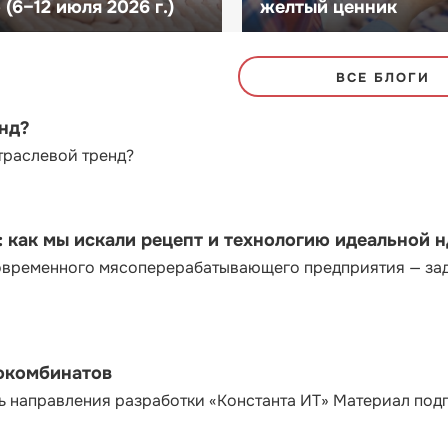
(6–12 июля 2026 г.)
желтый ценник
ВСЕ БЛОГИ
енд?
траслевой тренд?
как мы искали рецепт и технологию идеальной 
современного мясоперерабатывающего предприятия — за
сокомбинатов
ь направления разработки «Константа ИТ» Материал под