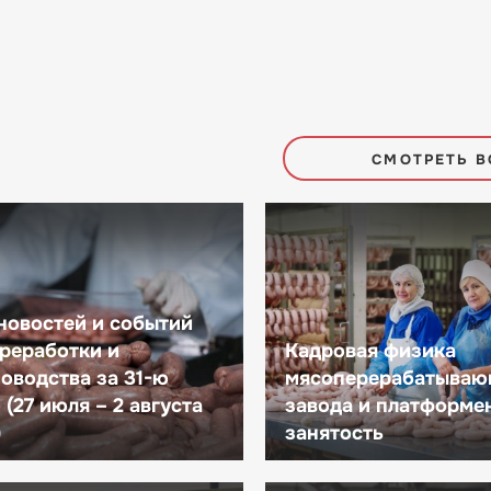
СМОТРЕТЬ В
новостей и событий
реработки и
Кадровая физика
оводства за 31-ю
мясоперерабатываю
(27 июля – 2 августа
завода и платформе
)
занятость