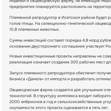
индейки и овцеводческую ферму, не имеющую миров
предприятия планируется расположить на террито
Племенной репродуктор в Исетском районе будет рас
голов птицы. На селекционно-генетической овцевод
10,8 племенных животных.
Суммы инвестиций составят порядка 4,8 млрд рубле
основании двустороннего соглашения участвует Ро
Новые инвестиционные проекты направлены на сове
реализация означает создание 300 рабочих мест дл
Запуск племенного репродуктора обеспечит получен
бизнеса «Дамате» от импорта и разработать оптима
Овцеводческая ферма создается для улучшения оте
технологий. В структуру комплекса входит лаборато
2000 эмбрионов в год и сельскохозяйственные угод
окупаемости этого проекта оценивается в пять лет.