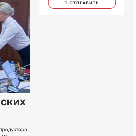
ОТПРАВИТЬ
еских
епродуктора