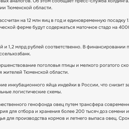
ых аналогов. Об этом сообщает пресс-служба холдинга
рии Тюменской области.
считан на 12 млн яиц в год и единовременную посадку 1
ческой ферме будут содержаться маточное стадо на 400
й и 1,2 млрд рублей соответственно. В финансировании 
ссельхозбанк.
ршенствование поголовья птицы и мелкого рогатого ско
я жителей Тюменской области.
ие инкубационного яйца индейки в России, что снизит 
льные логистические схемы.
чественного генофонда овец путем трансфера современ
рия для отбора и хранения более 200 тысяч доз семени 
ья для производства кормов и летнего выпаса овец. Сро