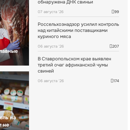
обнаружена ДНК свиньи
07 августа '26
99
Россельхознадзор усилил контроль
над китайскими поставщиками
куриного мяса
06 августа '26
207
главные
В Ставропольском крае выявлен
третий очаг африканской чумы
свиней
06 августа '26
174
ель на
т не