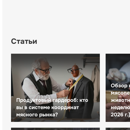
Статьи
Обзор 
мясопе
Продуктовый гардероб: кто
животн
вы в системе координат
неделю 
мясного рынка?
2026 г.