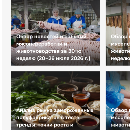
Обзор новостей и событий
Обзор 
мясопереработки и
мясопе
животноводства за 30-ю
животн
неделю (20–26 июля 2026 г.)
неделю 
Анализ рынка замороженных
Обзор 
полуфабрикатов в тесте:
мясопе
тренды, точки роста и
животн