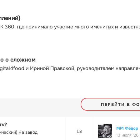
плений)
К 360, где принимало участие много именитых и известн
то о сложном
gital4food и Ириной Правской, руководителем направле
ПЕРЕЙТИ В Ф
ть?
ММ Фёдор
3
ический) На завод
13 июля '26