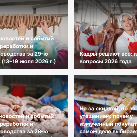
новостей и событий
реработки и
оводства за 29-ю
Кадры решают все: 
(13–19 июля 2026 г.)
вопросы 2026 года
Не за скидкой, но за
новостей и событий
утешением: почему
реработки и
измученный покупат
оводства за 28-ю
самом деле выбирае