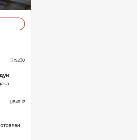
192
0
ндуи
дача
849
2
готовлен