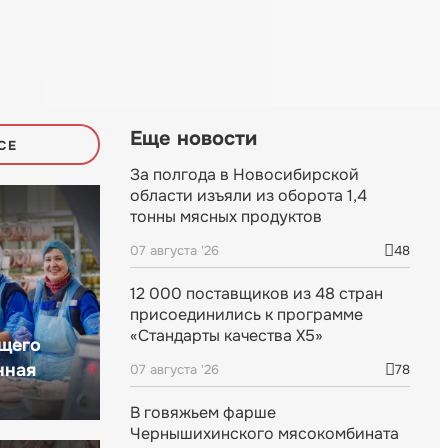
Еще новости
СЕ
За полгода в Новосибирской
области изъяли из оборота 1,4
тонны мясных продуктов
07 августа '26
48
12 000 поставщиков из 48 стран
присоединились к программе
«Стандарты качества X5»
щего
нная
07 августа '26
78
В говяжьем фарше
Чернышихинского мясокомбината