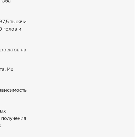
. Оба
37,5 тысячи
0 голов и
проектов на
та. Их
зависимость
ных
и получения
к