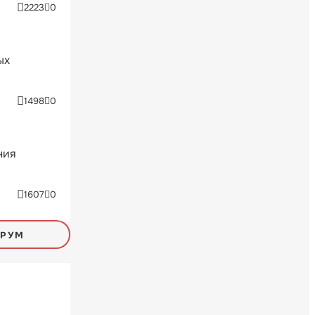
2223
0
ых
1498
0
ния
1607
0
ОРУМ