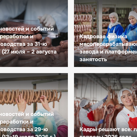
новостей и событий
реработки и
Кадровая физика
оводства за 31-ю
мясоперерабатываю
(27 июля – 2 августа
завода и платформе
)
занятость
новостей и событий
реработки и
оводства за 29-ю
Кадры решают все: 