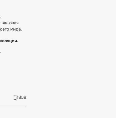
х
, включая
всего мира.
нсляции.
-
1859