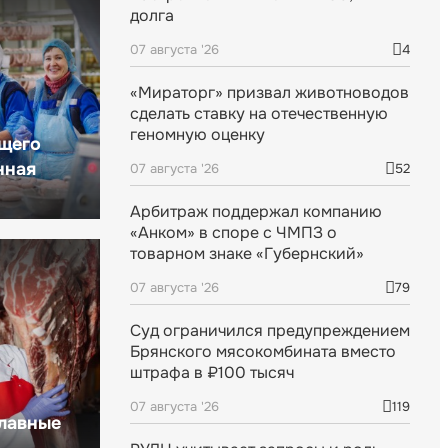
долга
07 августа '26
4
«Мираторг» призвал животноводов
сделать ставку на отечественную
геномную оценку
щего
нная
07 августа '26
52
Арбитраж поддержал компанию
«Анком» в споре с ЧМПЗ о
товарном знаке «Губернский»
07 августа '26
79
Суд ограничился предупреждением
Брянского мясокомбината вместо
штрафа в ₽100 тысяч
07 августа '26
119
главные