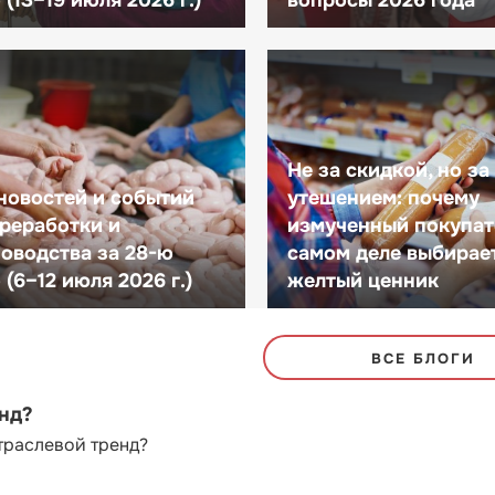
(13–19 июля 2026 г.)
вопросы 2026 года
Не за скидкой, но за
новостей и событий
утешением: почему
реработки и
измученный покупат
оводства за 28-ю
самом деле выбирае
(6–12 июля 2026 г.)
желтый ценник
ВСЕ БЛОГИ
енд?
траслевой тренд?