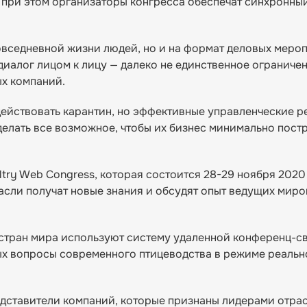
 при этом организаторы конгресса обеспечат синхронны
овседневной жизни людей, но и на формат деловых меро
алог лицом к лицу — далеко не единственное ограничен
х компаний.
 действовать карантин, но эффективные управленческие 
елать все возможное, чтобы их бизнес минимально постр
ry Web Congress, которая состоится 28-29 ноября 2020 
асли получат новые знания и обсудят опыт ведущих мир
х стран мира используют систему удаленной конференц-
ных вопросы современного птицеводства в режиме реальн
редставители компаний, которые признаны лидерами отрас