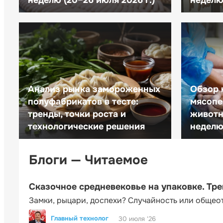
неделю (20–26 июля 2026 г.)
неделю 
Анализ рынка замороженных
Обзор 
полуфабрикатов в тесте:
мясопе
тренды, точки роста и
животн
технологические решения
неделю 
Блоги — Читаемое
Сказочное средневековье на упаковке. Тр
Замки, рыцари, доспехи? Случайность или общео
Главный технолог
30 июля '26