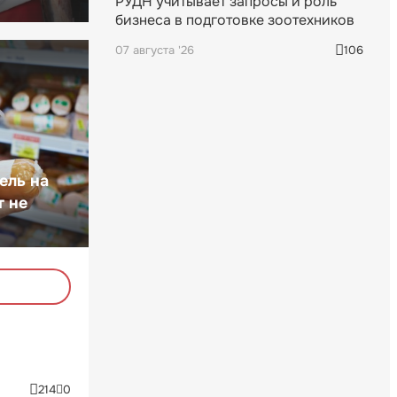
РУДН учитывает запросы и роль
бизнеса в подготовке зоотехников
07 августа '26
106
ель на
т не
214
0