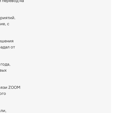
й перевод на
приятий.
ие, с
решения
адал от
года,
овых
связи ZOOM
ого
ли,