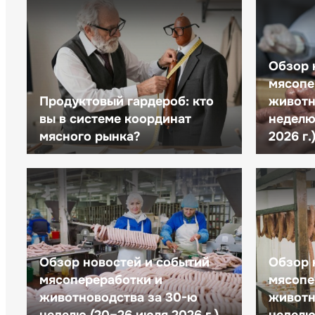
Обзор 
мясопе
Продуктовый гардероб: кто
животн
вы в системе координат
неделю 
мясного рынка?
2026 г.
Обзор новостей и событий
Обзор 
мясопереработки и
мясопе
животноводства за 30-ю
животн