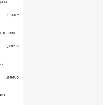
дача
844
2
готовлен
2217
0
ых
1495
0
ния