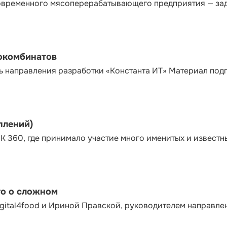
современного мясоперерабатывающего предприятия — за
сокомбинатов
ь направления разработки «Константа ИТ» Материал под
плений)
К 360, где принимало участие много именитых и известн
то о сложном
gital4food и Ириной Правской, руководителем направле