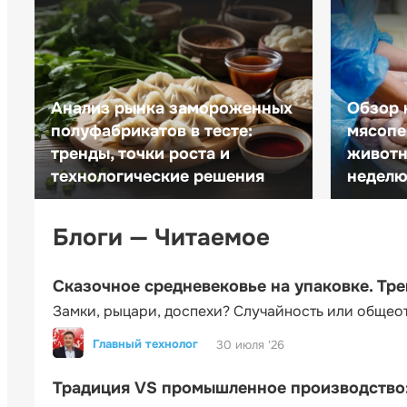
Анализ рынка замороженных
Обзор 
полуфабрикатов в тесте:
мясопе
тренды, точки роста и
животн
технологические решения
неделю 
Блоги — Читаемое
Сказочное средневековье на упаковке. Тр
Замки, рыцари, доспехи? Случайность или общео
Главный технолог
30 июля '26
Традиция VS промышленное производство: 