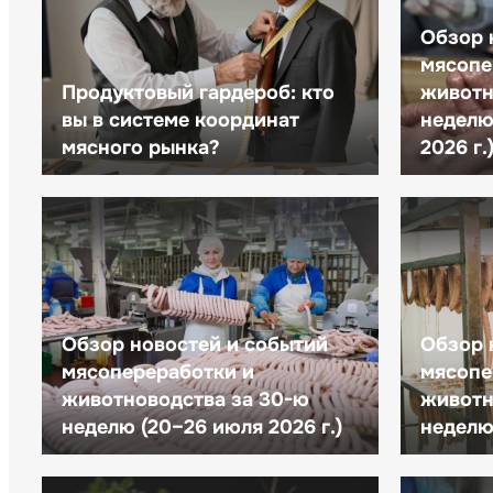
Обзор 
мясопе
Продуктовый гардероб: кто
животн
вы в системе координат
неделю 
мясного рынка?
2026 г.
Обзор новостей и событий
Обзор 
мясопереработки и
мясопе
животноводства за 30-ю
животн
неделю (20–26 июля 2026 г.)
неделю 