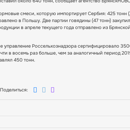
оставил около 640 тонн, сообщает агентство БрянскНОВ
ормовые смеси, которую импортирует Сербия: 425 тонн (
равлено в Польшу. Две партии говядины (47 тонн) закупил
родукции в апреле текущего года отправлено из Брянско
ое управление Россельхознадзора сертифицировало 350
ти в восемь раз больше, чем за аналогичный период 2019
авлял 450 тонн.
Поделиться: