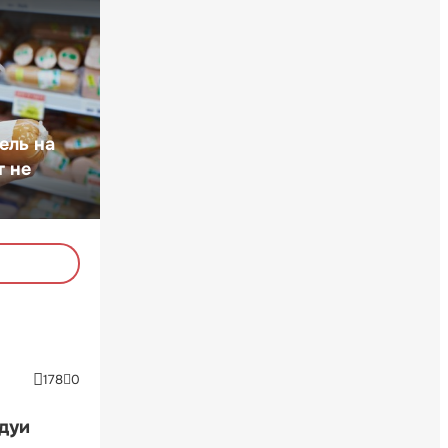
ель на
т не
178
0
ндуи