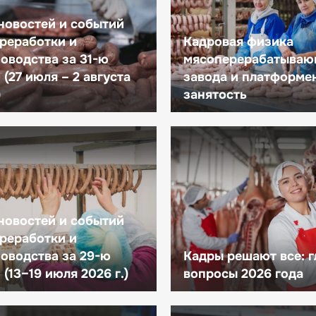
новостей и событий
реработки и
Кадровая физика
оводства за 31-ю
мясоперерабатываю
(27 июля – 2 августа
завода и платформе
)
занятость
новостей и событий
реработки и
оводства за 29-ю
Кадры решают все: 
(13–19 июля 2026 г.)
вопросы 2026 года