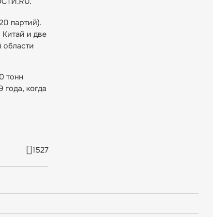
ОСТИ.RU.
20 партий).
 Китай и две
й области
0 тонн
 года, когда
1527