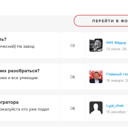
ПЕРЕЙТИ В Ф
ть?
ММ Фёдор
3
ический) На завод
13 июля '26
них разобраться?
Главный те
6
ники и все умеющие
16 января '2
егратора
Lyal_chek
8
ожалуйста кто уже подал
15 декабря 