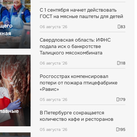
С 1 сентября начнет действовать
ГОСТ на мясные паштеты для детей
щего
06 августа '26
83
нная
Свердловская область: ИФНС
подала иск о банкротстве
Талицкого мясокомбината
06 августа '26
118
Росгосстрах компенсировал
потери от пожара птицефабрике
«Равис»
05 августа '26
179
главные
В Петербурге сокращается
количество кафе и ресторанов
05 августа '26
195