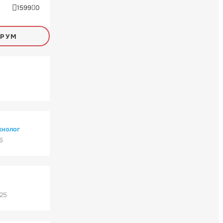
1599
0
ОРУМ
хнолог
6
'25