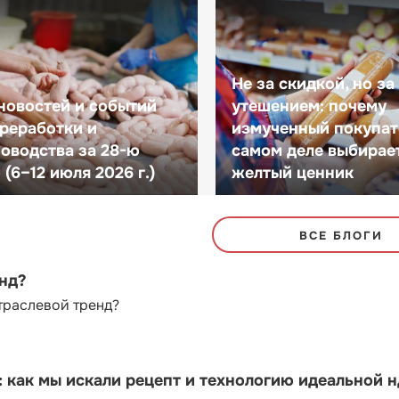
Не за скидкой, но за
новостей и событий
утешением: почему
реработки и
измученный покупат
оводства за 28-ю
самом деле выбирае
(6–12 июля 2026 г.)
желтый ценник
ВСЕ БЛОГИ
енд?
траслевой тренд?
как мы искали рецепт и технологию идеальной 