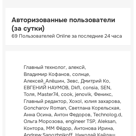
Авторизованные пользователи
(за сутки)
69 Пользователей Online за последние 24 часа
Главный технолог
алексй
Владимир Кофанов
солнце
Алексей_Алёшин
Зевс
Дмитрий Ко
ЕВГЕНИЙ НАУМОВ
Dkfl
consia
SEN
Толя
Master74
cook
jenovik
Феникс
Главный редактор
Xoxol
юлия захарова
Goncharov Roman
Светлана Корельская
Анна Осина
Антон Федоров
Technolog.d
Ольга Морозова
engineer TSP
Aleksan
Контора
ММ Фёдор
Антонова Ирина
Andrew Sapozhnikoff
Николай Кайдаш