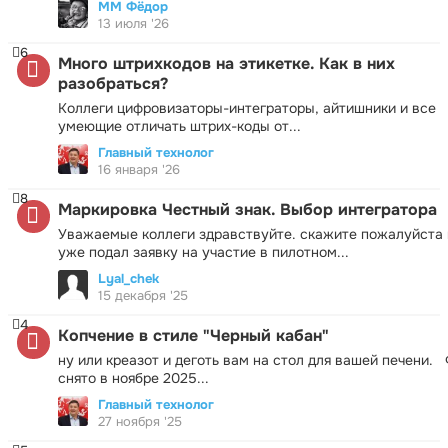
ММ Фёдор
13 июля '26
6
Много штрихкодов на этикетке. Как в них
разобраться?
Коллеги цифровизаторы-интеграторы, айтишники и все
умеющие отличать штрих-коды от...
Главный технолог
16 января '26
8
Маркировка Честный знак. Выбор интегратора
Уважаемые коллеги здравствуйте. скажите пожалуйста 
уже подал заявку на участие в пилотном...
Lyal_chek
15 декабря '25
4
Копчение в стиле "Черный кабан"
ну или креазот и деготь вам на стол для вашей печени.
снято в ноябре 2025...
Главный технолог
27 ноября '25