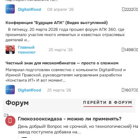
Digital4food
08 апреля '26
2222
Конференция "Будущее АПК" (Видео выступлений)
В пятницу, 20 марта 2026 года прошел форум АПК 360, где
принимало участие много именитых и известных отраслевых
деятелей и...
Главный
25 марта '26
1498
технолог
Честный знак для мясокомбинатов — просто о сложном
Материал подготовлен совместно с комьюнити Digital4food и
Ириной Правской, руководителем направления разработки
«Константа ИТ» И вот момент...
Digital4food
25 марта '26
1607
Форум
ПЕРЕЙТИ В ФОРУМ
3
Глюкозооксидаза - можно ли применять?
День добрый! Вопрос не срочной, но технологический) Н
завод поступила добавка на...