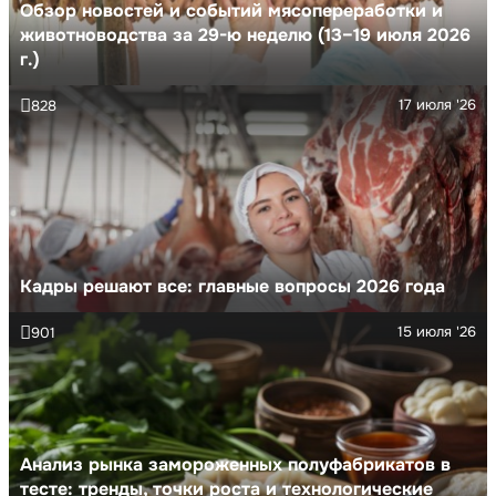
Обзор новостей и событий мясопереработки и
животноводства за 29-ю неделю (13–19 июля 2026
г.)
17 июля '26
828
Кадры решают все: главные вопросы 2026 года
15 июля '26
901
Анализ рынка замороженных полуфабрикатов в
тесте: тренды, точки роста и технологические