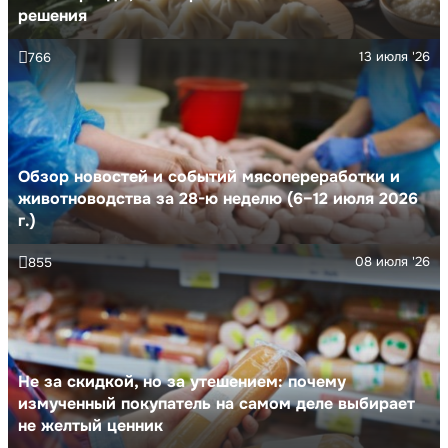
решения
13 июля '26
766
Обзор новостей и событий мясопереработки и
животноводства за 28-ю неделю (6–12 июля 2026
г.)
08 июля '26
855
Не за скидкой, но за утешением: почему
измученный покупатель на самом деле выбирает
не желтый ценник