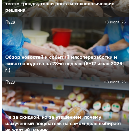
тесте: тренды, точки роста и технологические
решения
13 июля '26
826
Обзор новостей и событий мясопереработки и
животноводства за 28-ю неделю (6–12 июля 2026
г.)
08 июля '26
923
Не за скидкой, но за утешением: почему
измученный покупатель на самом деле выбирает
не желтый ценник