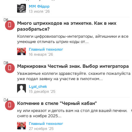
ММ Фёдор
13 июля '26
6
Много штрихкодов на этикетке. Как в них
разобраться?
Коллеги цифровизаторы-интеграторы, айтишники и все
умеющие отличать штрих-коды от...
Главный технолог
16 января '26
8
Маркировка Честный знак. Выбор интегратора
Уважаемые коллеги здравствуйте. скажите пожалуйста 
уже подал заявку на участие в пилотном...
Lyal_chek
15 декабря '25
4
Копчение в стиле "Черный кабан"
ну или креазот и деготь вам на стол для вашей печени.
снято в ноябре 2025...
Главный технолог
27 ноября '25