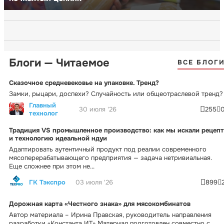
Блоги — Читаемое
ВСЕ БЛОГ
Сказочное средневековье на упаковке. Тренд?
Замки, рыцари, доспехи? Случайность или общеотраслевой тренд?
Главный
30 июля '26
255
технолог
Традиция VS промышленное производство: как мы искали рецепт
и технологию идеальной ндуи
Адаптировать аутентичный продукт под реалии современного
мясоперерабатывающего предприятия — задача нетривиальная.
Еще сложнее при этом не...
ГК Тэкспро
03 июля '26
899
Дорожная карта «Честного знака» для мясокомбинатов
Автор материала – Ирина Правская, руководитель направления
разработки «Константа ИТ» Материал подготовлен совместно с