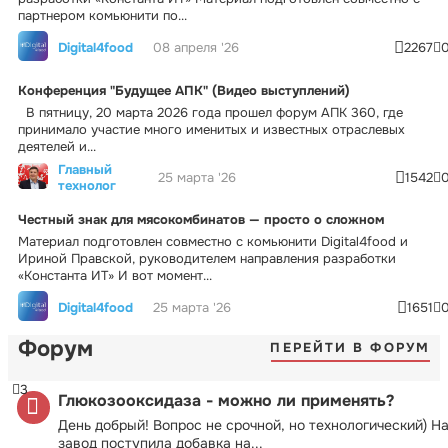
партнером комьюнити по...
Digital4food
08 апреля '26
2267
Конференция "Будущее АПК" (Видео выступлений)
В пятницу, 20 марта 2026 года прошел форум АПК 360, где
принимало участие много именитых и известных отраслевых
деятелей и...
Главный
25 марта '26
1542
технолог
Честный знак для мясокомбинатов — просто о сложном
Материал подготовлен совместно с комьюнити Digital4food и
Ириной Правской, руководителем направления разработки
«Константа ИТ» И вот момент...
Digital4food
25 марта '26
1651
Форум
ПЕРЕЙТИ В ФОРУМ
3
Глюкозооксидаза - можно ли применять?
День добрый! Вопрос не срочной, но технологический) Н
завод поступила добавка на...