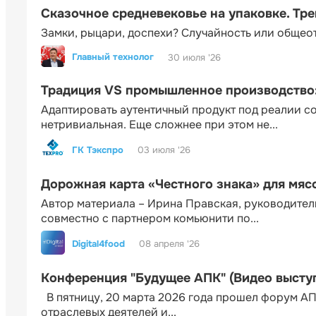
Сказочное средневековье на упаковке. Тр
Замки, рыцари, доспехи? Случайность или общео
Главный технолог
30 июля '26
Традиция VS промышленное производство: 
Адаптировать аутентичный продукт под реалии 
нетривиальная. Еще сложнее при этом не...
ГК Тэкспро
03 июля '26
Дорожная карта «Честного знака» для мя
Автор материала – Ирина Правская, руководител
совместно с партнером комьюнити по...
Digital4food
08 апреля '26
Конференция "Будущее АПК" (Видео высту
В пятницу, 20 марта 2026 года прошел форум АП
отраслевых деятелей и...