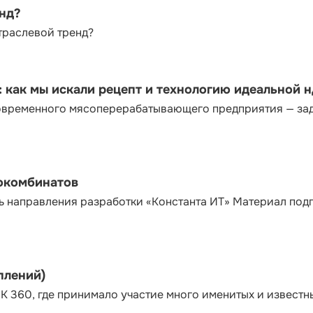
енд?
траслевой тренд?
как мы искали рецепт и технологию идеальной 
современного мясоперерабатывающего предприятия — за
сокомбинатов
ь направления разработки «Константа ИТ» Материал под
плений)
К 360, где принимало участие много именитых и известн