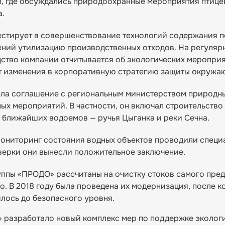
и, где обсуждались природоохранные мероприятия птиц
а.
стирует в совершенствование технологий содержания п
ний утилизацию производственных отходов. На регулярн
ство компании отчитывается об экологических мероприя
ит изменения в корпоративную стратегию защиты окружа
ючила соглашение с региональным министерством природн
х мероприятий. В частности, он включал строительство
 ближайших водоемов — ручья Цыганка и реки Сечна.
Мониторинг состояния водных объектов проводили специ
верки они вынесли положительное заключение.
ппы «ПРОДО» рассчитаны на очистку стоков самого пред
. В 2018 году была проведена их модернизация, после к
лось до безопасного уровня.
 разработало новый комплекс мер по поддержке эколог