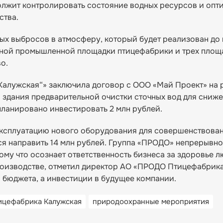
олжит контролировать состояние водных ресурсов и опт
ства.
ых выбросов в атмосферу, который будет реализован до 
овной промышленной площадки птицефабрики и трех площ
о.
алужская“» заключила договор с ООО «Май Проект» на 
 здания предварительной очистки сточных вод для сниж
планировано инвестировать 2 млн рублей.
 эксплуатацию нового оборудования для совершенствова
ся направить 14 млн рублей. Группа «ПРОДО» непрерывн
му что осознает ответственность бизнеса за здоровье л
роизводстве, отметил директор АО «ПРОДО Птицефабрик
я бюджета, а инвестиции в будущее компании.
цефабрика Калужская
природоохранные мероприятия