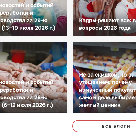
новостей и событий
реработки и
оводства за 29-ю
Кадры решают все: 
(13–19 июля 2026 г.)
вопросы 2026 года
Не за скидкой, но за
новостей и событий
утешением: почему
реработки и
измученный покупат
оводства за 28-ю
самом деле выбирае
(6–12 июля 2026 г.)
желтый ценник
ВСЕ БЛОГИ