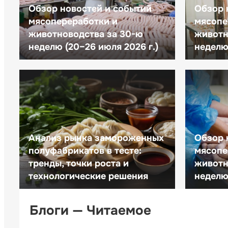
Обзор новостей и событий
Обзор 
мясопереработки и
мясопе
животноводства за 30-ю
животн
неделю (20–26 июля 2026 г.)
неделю 
Анализ рынка замороженных
Обзор 
полуфабрикатов в тесте:
мясопе
тренды, точки роста и
животн
технологические решения
неделю 
Блоги — Читаемое