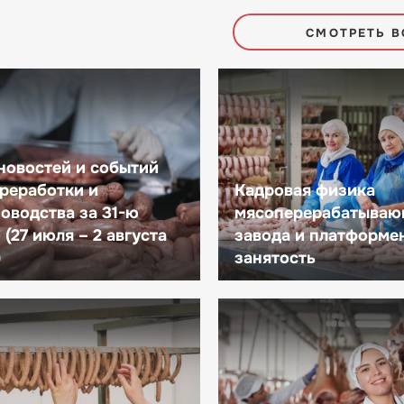
СМОТРЕТЬ В
новостей и событий
реработки и
Кадровая физика
оводства за 31-ю
мясоперерабатываю
(27 июля – 2 августа
завода и платформе
)
занятость