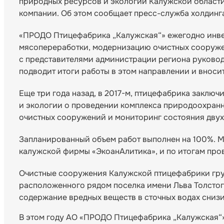
природных ресурсов и экологии Калужской област
компании. Об этом сообщает пресс-служба холдинг
«ПРОДО Птицефабрика „Калужская“» ежегодно инве
мясопереработки, модернизацию очистных сооруже
с представителями администрации региона руковод
подводит итоги работы в этом направлении и внос
Еще три года назад, в 2017-м, птицефабрика закл
и экологии о проведении комплекса природоохранны
очистных сооружений и мониторинг состояния двух
Запланированный объем работ выполнен на 100%. 
калужской фирмы «ЭкоанАлитика», и по итогам про
Очистные сооружения Калужской птицефабрики гру
расположенного рядом поселка имени Льва Толстого
содержание вредных веществ в сточных водах снизи
В этом году АО «ПРОДО Птицефабрика „Калужская“»