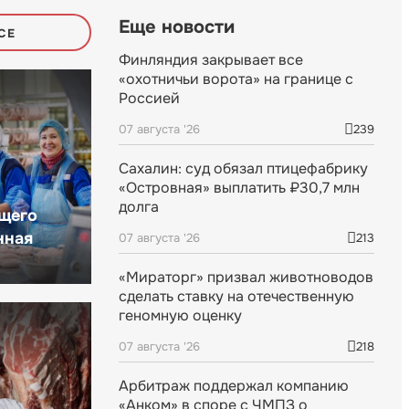
Еще новости
СЕ
Финляндия закрывает все
«охотничьи ворота» на границе с
Россией
07 августа '26
239
Сахалин: суд обязал птицефабрику
«Островная» выплатить ₽30,7 млн
долга
щего
нная
07 августа '26
213
«Мираторг» призвал животноводов
сделать ставку на отечественную
геномную оценку
07 августа '26
218
Арбитраж поддержал компанию
«Анком» в споре с ЧМПЗ о