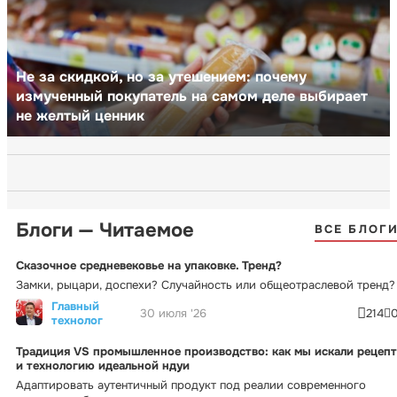
Не за скидкой, но за утешением: почему
измученный покупатель на самом деле выбирает
не желтый ценник
Блоги — Читаемое
ВСЕ БЛОГ
Сказочное средневековье на упаковке. Тренд?
Замки, рыцари, доспехи? Случайность или общеотраслевой тренд?
Главный
30 июля '26
214
технолог
Традиция VS промышленное производство: как мы искали рецепт
и технологию идеальной ндуи
Адаптировать аутентичный продукт под реалии современного