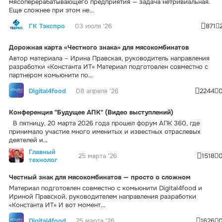
мясоперерабатывающего предприятия — задача нетривиальная.
Еще сложнее при этом не...
ГК Тэкспро
03 июля '26
871
Дорожная карта «Честного знака» для мясокомбинатов
Автор материала – Ирина Правская, руководитель направления
разработки «Константа ИТ» Материал подготовлен совместно с
партнером комьюнити по...
Digital4food
08 апреля '26
2244
Конференция "Будущее АПК" (Видео выступлений)
В пятницу, 20 марта 2026 года прошел форум АПК 360, где
принимало участие много именитых и известных отраслевых
деятелей и...
Главный
25 марта '26
1518
технолог
Честный знак для мясокомбинатов — просто о сложном
Материал подготовлен совместно с комьюнити Digital4food и
Ириной Правской, руководителем направления разработки
«Константа ИТ» И вот момент...
Digital4food
25 марта '26
1626