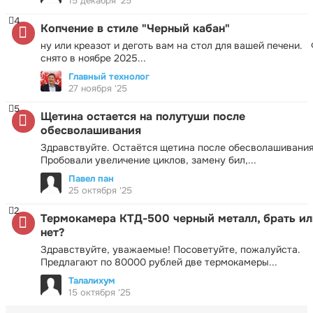
15 декабря '25
4
Копчение в стиле "Черный кабан"
ну или креазот и деготь вам на стол для вашей печени.
снято в ноябре 2025...
Главный технолог
27 ноября '25
5
Щетина остается на полутуши после
обесволашивания
Здравствуйте. Остаётся щетина после обесволашивания
Пробовали увеличение циклов, замену бил,...
Павел пан
25 октября '25
2
Термокамера КТД-500 черный металл, брать ил
нет?
Здравствуйте, уважаемые! Посоветуйте, пожалуйста.
Предлагают по 80000 рублей две термокамеры...
Талалихум
15 октября '25