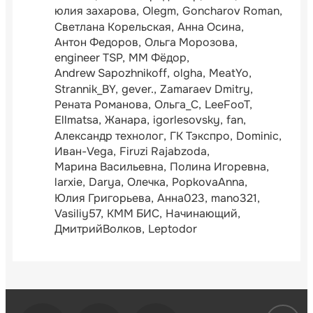
юлия захарова
Olegm
Goncharov Roman
Светлана Корельская
Анна Осина
Антон Федоров
Ольга Морозова
engineer TSP
ММ Фёдор
Andrew Sapozhnikoff
olgha
MeatYo
Strannik_BY
gever.
Zamaraev Dmitry
Рената Романова
Ольга_С
LeeFooT
Ellmatsa
Жанара
igorlesovsky
fan
Александр технолог
ГК Тэкспро
Dominic
Иван-Vega
Firuzi Rajabzoda
Марина Васильевна
Полина Игоревна
larxie
Darya
Олечка
PopkovaAnna
Юлия Григорьева
Анна023
mano321
Vasiliy57
КММ БИС
Начинающий
ДмитрийВолков
Leptodor