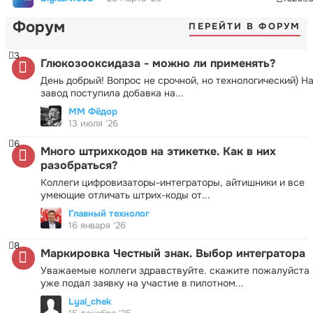
Форум
ПЕРЕЙТИ В ФОРУМ
3
Глюкозооксидаза - можно ли применять?
День добрый! Вопрос не срочной, но технологический) Н
завод поступила добавка на...
ММ Фёдор
13 июля '26
6
Много штрихкодов на этикетке. Как в них
разобраться?
Коллеги цифровизаторы-интеграторы, айтишники и все
умеющие отличать штрих-коды от...
Главный технолог
16 января '26
8
Маркировка Честный знак. Выбор интегратора
Уважаемые коллеги здравствуйте. скажите пожалуйста 
уже подал заявку на участие в пилотном...
Lyal_chek