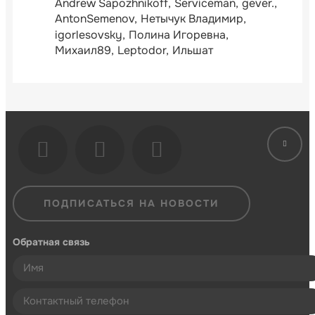
Andrew Sapozhnikoff
Serviceman
gever.
AntonSemenov
Нетычук Владимир
igorlesovsky
Полина Игоревна
Михаил89
Leptodor
Ильшат
ПОДПИСАТЬСЯ НА НОВОСТИ
Обратная связь