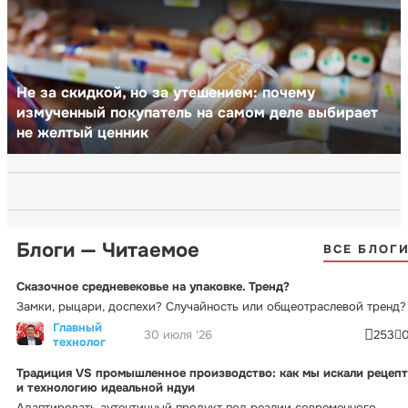
Не за скидкой, но за утешением: почему
измученный покупатель на самом деле выбирает
не желтый ценник
Блоги — Читаемое
ВСЕ БЛОГ
Сказочное средневековье на упаковке. Тренд?
Замки, рыцари, доспехи? Случайность или общеотраслевой тренд?
Главный
30 июля '26
253
технолог
Традиция VS промышленное производство: как мы искали рецепт
и технологию идеальной ндуи
Адаптировать аутентичный продукт под реалии современного