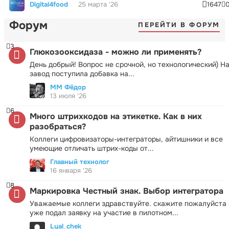
Digital4food
25 марта '26
1647
Форум
ПЕРЕЙТИ В ФОРУМ
3
Глюкозооксидаза - можно ли применять?
День добрый! Вопрос не срочной, но технологический) Н
завод поступила добавка на...
ММ Фёдор
13 июля '26
6
Много штрихкодов на этикетке. Как в них
разобраться?
Коллеги цифровизаторы-интеграторы, айтишники и все
умеющие отличать штрих-коды от...
Главный технолог
16 января '26
8
Маркировка Честный знак. Выбор интегратора
Уважаемые коллеги здравствуйте. скажите пожалуйста 
уже подал заявку на участие в пилотном...
Lyal_chek