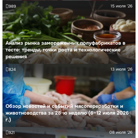
15 июля '26
989
Анализ рынка замороженных полуфабрикатов в
тесте: тренды, точки роста и технологические
решения
13 июля '26
824
Обзор новостей и событий мясопереработки и
животноводства за 28-ю неделю (6–12 июля 2026
г.)
08 июля '26
921