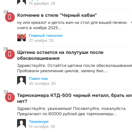
15 декабря '25
4
Копчение в стиле "Черный кабан"
ну или креазот и деготь вам на стол для вашей печени.
снято в ноябре 2025...
Главный технолог
27 ноября '25
5
Щетина остается на полутуши после
обесволашивания
Здравствуйте. Остаётся щетина после обесволашивания
Пробовали увеличение циклов, замену бил,...
Павел пан
25 октября '25
2
Термокамера КТД-500 черный металл, брать ил
нет?
Здравствуйте, уважаемые! Посоветуйте, пожалуйста.
Предлагают по 80000 рублей две термокамеры...
Талалихум
15 октября '25