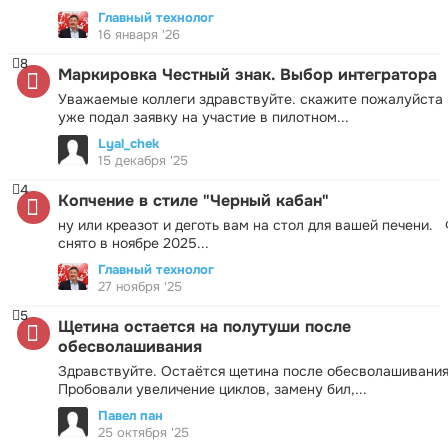
Главный технолог
16 января '26
8
Маркировка Честный знак. Выбор интегратора
Уважаемые коллеги здравствуйте. скажите пожалуйста 
уже подал заявку на участие в пилотном...
Lyal_chek
15 декабря '25
4
Копчение в стиле "Черный кабан"
ну или креазот и деготь вам на стол для вашей печени.
снято в ноябре 2025...
Главный технолог
27 ноября '25
5
Щетина остается на полутуши после
обесволашивания
Здравствуйте. Остаётся щетина после обесволашивания
Пробовали увеличение циклов, замену бил,...
Павел пан
25 октября '25