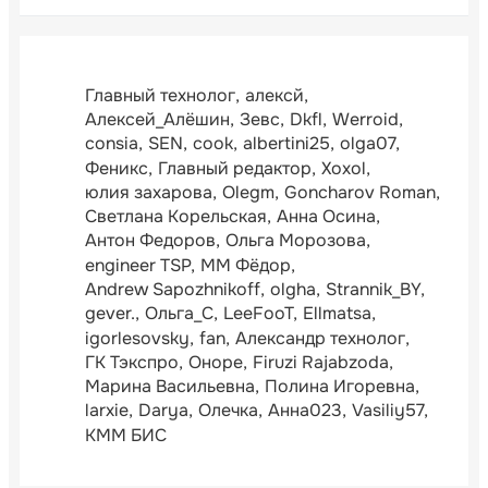
Главный технолог
алексй
Алексей_Алёшин
Зевс
Dkfl
Werroid
consia
SEN
cook
albertini25
olga07
Феникс
Главный редактор
Xoxol
юлия захарова
Olegm
Goncharov Roman
Светлана Корельская
Анна Осина
Антон Федоров
Ольга Морозова
engineer TSP
ММ Фёдор
Andrew Sapozhnikoff
olgha
Strannik_BY
gever.
Ольга_С
LeeFooT
Ellmatsa
igorlesovsky
fan
Александр технолог
ГК Тэкспро
Оноре
Firuzi Rajabzoda
Марина Васильевна
Полина Игоревна
larxie
Darya
Олечка
Анна023
Vasiliy57
КММ БИС