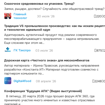
Сказочное средневековье на упаковке. Тренд?
Замки, рыцари, доспехи? Случайность или общеотраслевой тренд?
Главный
30 июля '26
220
технолог
Традиция VS промышленное производство: как мы искали рецепт
и технологию идеальной ндуи
Адаптировать аутентичный продукт под реалии современного
мясоперерабатывающего предприятия — задача нетривиальная.
Еще сложнее при этом не...
ГК Тэкспро
03 июля '26
875
Дорожная карта «Честного знака» для мясокомбинатов
Автор материала – Ирина Правская, руководитель направления
разработки «Константа ИТ» Материал подготовлен совместно с
партнером комьюнити по...
Digital4food
08 апреля '26
2248
Конференция "Будущее АПК" (Видео выступлений)
В пятницу, 20 марта 2026 года прошел форум АПК 360, где
принимало участие много именитых и известных отраслевых
деятелей и...