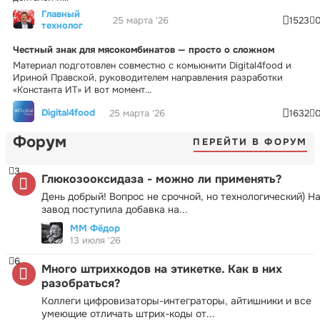
Главный
25 марта '26
1523
технолог
Честный знак для мясокомбинатов — просто о сложном
Материал подготовлен совместно с комьюнити Digital4food и
Ириной Правской, руководителем направления разработки
«Константа ИТ» И вот момент...
Digital4food
25 марта '26
1632
Форум
ПЕРЕЙТИ В ФОРУМ
3
Глюкозооксидаза - можно ли применять?
День добрый! Вопрос не срочной, но технологический) Н
завод поступила добавка на...
ММ Фёдор
13 июля '26
6
Много штрихкодов на этикетке. Как в них
разобраться?
Коллеги цифровизаторы-интеграторы, айтишники и все
умеющие отличать штрих-коды от...