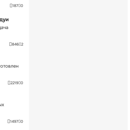
187
0
ндуи
дача
846
2
готовлен
2219
0
ых
1497
0