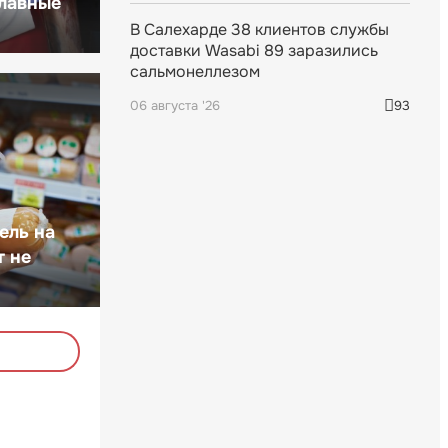
главные
В Салехарде 38 клиентов службы
доставки Wasabi 89 заразились
сальмонеллезом
06 августа '26
93
ель на
т не