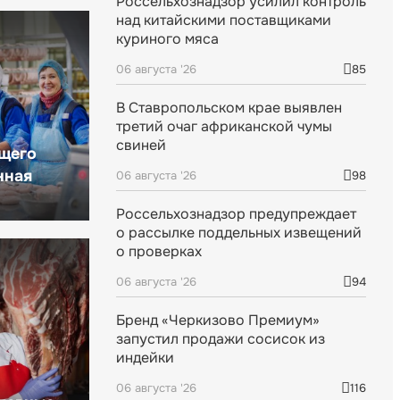
Россельхознадзор усилил контроль
над китайскими поставщиками
куриного мяса
06 августа '26
85
В Ставропольском крае выявлен
третий очаг африканской чумы
свиней
щего
нная
06 августа '26
98
Россельхознадзор предупреждает
о рассылке поддельных извещений
о проверках
06 августа '26
94
Бренд «Черкизово Премиум»
запустил продажи сосисок из
индейки
06 августа '26
116