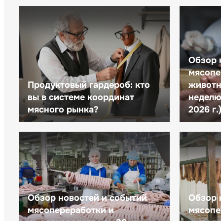
Обзор 
мясопе
Продуктовый гардероб: кто
животн
вы в системе координат
неделю 
мясного рынка?
2026 г.
Обзор новостей и событий
Обзор 
мясопереработки и
мясопе