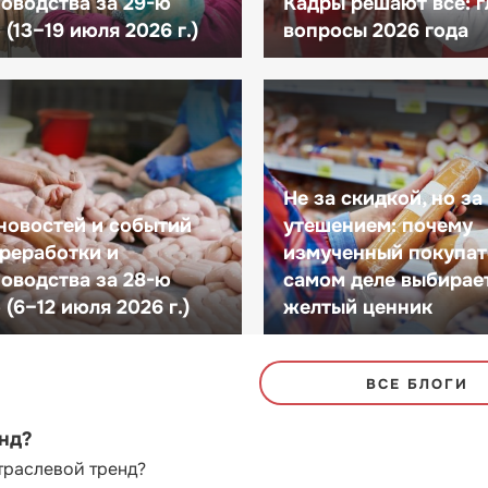
оводства за 29-ю
Кадры решают все: 
(13–19 июля 2026 г.)
вопросы 2026 года
Не за скидкой, но за
новостей и событий
утешением: почему
реработки и
измученный покупат
оводства за 28-ю
самом деле выбирае
(6–12 июля 2026 г.)
желтый ценник
ВСЕ БЛОГИ
енд?
траслевой тренд?