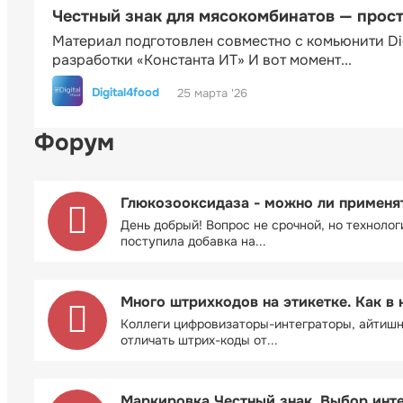
Честный знак для мясокомбинатов — прос
Материал подготовлен совместно с комьюнити Di
разработки «Константа ИТ» И вот момент...
Digital4food
25 марта '26
Форум
Глюкозооксидаза - можно ли применя
День добрый! Вопрос не срочной, но технолог
поступила добавка на...
Много штрихкодов на этикетке. Как в 
Коллеги цифровизаторы-интеграторы, айтиш
отличать штрих-коды от...
Маркировка Честный знак. Выбор инт