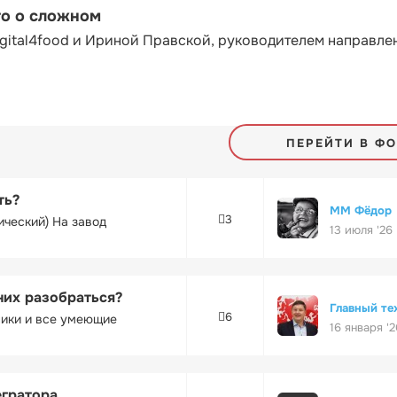
то о сложном
gital4food и Ириной Правской, руководителем направле
ПЕРЕЙТИ В Ф
ть?
ММ Фёдор
3
ический) На завод
13 июля '26
них разобраться?
Главный те
6
ники и все умеющие
16 января '2
егратора