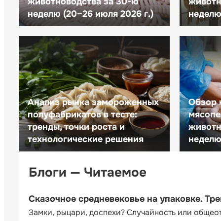
животноводства за 30-ю
животн
неделю (20–26 июля 2026 г.)
неделю 
Анализ рынка замороженных
Обзор 
полуфабрикатов в тесте:
мясопе
тренды, точки роста и
животн
технологические решения
неделю 
Блоги — Читаемое
Сказочное средневековье на упаковке. Тр
Замки, рыцари, доспехи? Случайность или общео