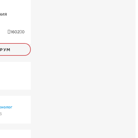
ния
1602
0
ОРУМ
хнолог
6