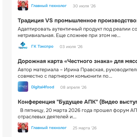
Главный технолог
30 июля '26
Традиция VS промышленное производство: 
Адаптировать аутентичный продукт под реалии 
нетривиальная. Еще сложнее при этом не...
ГК Тэкспро
03 июля '26
Дорожная карта «Честного знака» для мя
Автор материала – Ирина Правская, руководител
совместно с партнером комьюнити по...
Digital4food
08 апреля '26
Конференция "Будущее АПК" (Видео высту
В пятницу, 20 марта 2026 года прошел форум АП
отраслевых деятелей и...
Главный технолог
25 марта '26