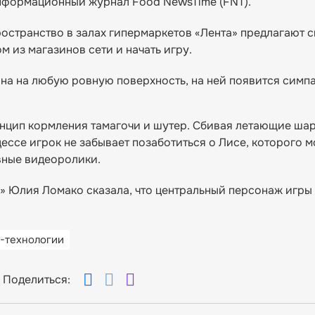
нформационный журнал Food NewsTime (FNT).
странство в залах гипермаркетов «Лента» предлагают с
 из магазинов сети и начать игру.
она на любую ровную поверхность, на ней появится симп
инцип кормления тамагочи и шутер. Сбивая летающие ша
цессе игрок не забывает позаботиться о Лисе, которого 
авные видеоролики.
 Юлия Ломако сказала, что центральный персонаж игры 
-технологии
Поделиться: