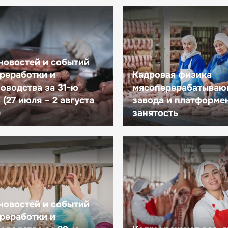
новостей и событий
реработки и
Кадровая физика
оводства за 31-ю
мясоперерабатываю
(27 июля – 2 августа
завода и платформе
)
занятость
новостей и событий
реработки и