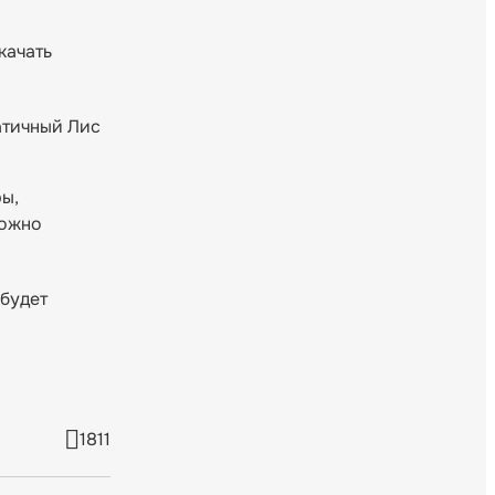
качать
атичный Лис
ры,
можно
будет
1811