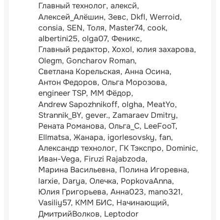
Главный технолог
алексй
Алексей_Алёшин
Зевс
Dkfl
Werroid
consia
SEN
Толя
Master74
cook
albertini25
olga07
Феникс
Главный редактор
Xoxol
юлия захарова
Olegm
Goncharov Roman
Светлана Корельская
Анна Осина
Антон Федоров
Ольга Морозова
engineer TSP
ММ Фёдор
Andrew Sapozhnikoff
olgha
MeatYo
Strannik_BY
gever.
Zamaraev Dmitry
Рената Романова
Ольга_С
LeeFooT
Ellmatsa
Жанара
igorlesovsky
fan
Александр технолог
ГК Тэкспро
Dominic
Иван-Vega
Firuzi Rajabzoda
Марина Васильевна
Полина Игоревна
larxie
Darya
Олечка
PopkovaAnna
Юлия Григорьева
Анна023
mano321
Vasiliy57
КММ БИС
Начинающий
ДмитрийВолков
Leptodor