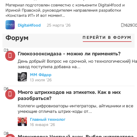
Материал подготовлен совместно с комьюнити Digital4food и
Ириной Правской, руководителем направления разработки
«Константа ИТ» И вот момент...
Digital4food
25 марта '26
1629
Форум
ПЕРЕЙТИ В ФОРУМ
3
Глюкозооксидаза - можно ли применять?
День добрый! Вопрос не срочной, но технологический) Н
завод поступила добавка на...
ММ Фёдор
13 июля '26
6
Много штрихкодов на этикетке. Как в них
разобраться?
Коллеги цифровизаторы-интеграторы, айтишники и все
умеющие отличать штрих-коды от...
Главный технолог
16 января '26
8
Маркировка Честный знак. Выбор интегратора