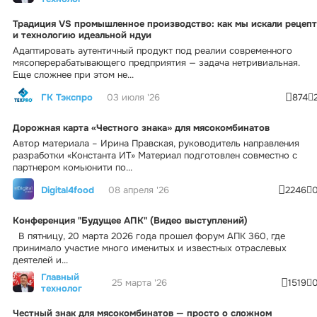
Традиция VS промышленное производство: как мы искали рецепт
и технологию идеальной ндуи
Адаптировать аутентичный продукт под реалии современного
мясоперерабатывающего предприятия — задача нетривиальная.
Еще сложнее при этом не...
ГК Тэкспро
03 июля '26
874
Дорожная карта «Честного знака» для мясокомбинатов
Автор материала – Ирина Правская, руководитель направления
разработки «Константа ИТ» Материал подготовлен совместно с
партнером комьюнити по...
Digital4food
08 апреля '26
2246
Конференция "Будущее АПК" (Видео выступлений)
В пятницу, 20 марта 2026 года прошел форум АПК 360, где
принимало участие много именитых и известных отраслевых
деятелей и...
Главный
25 марта '26
1519
технолог
Честный знак для мясокомбинатов — просто о сложном