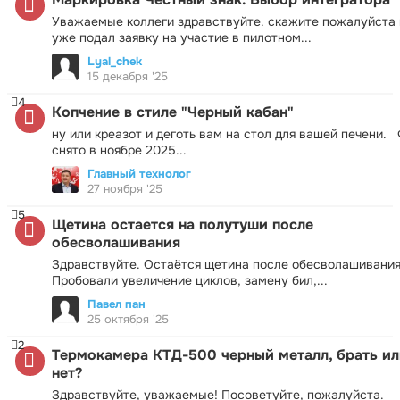
Уважаемые коллеги здравствуйте. скажите пожалуйста 
уже подал заявку на участие в пилотном...
Lyal_chek
15 декабря '25
4
Копчение в стиле "Черный кабан"
ну или креазот и деготь вам на стол для вашей печени.
снято в ноябре 2025...
Главный технолог
27 ноября '25
5
Щетина остается на полутуши после
обесволашивания
Здравствуйте. Остаётся щетина после обесволашивания
Пробовали увеличение циклов, замену бил,...
Павел пан
25 октября '25
2
Термокамера КТД-500 черный металл, брать ил
нет?
Здравствуйте, уважаемые! Посоветуйте, пожалуйста.