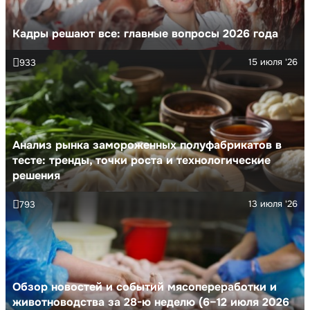
Кадры решают все: главные вопросы 2026 года
15 июля '26
933
Анализ рынка замороженных полуфабрикатов в
тесте: тренды, точки роста и технологические
решения
13 июля '26
793
Обзор новостей и событий мясопереработки и
животноводства за 28-ю неделю (6–12 июля 2026