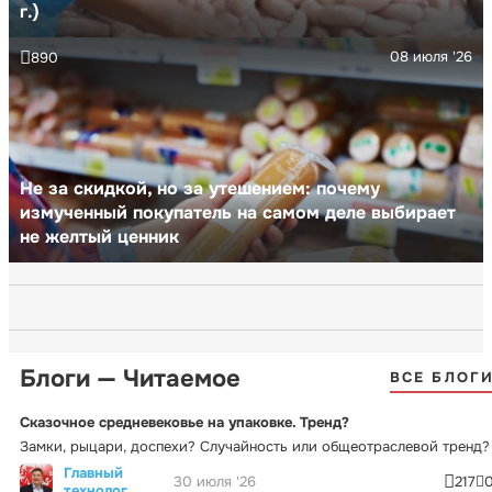
г.)
08 июля '26
890
Не за скидкой, но за утешением: почему
измученный покупатель на самом деле выбирает
не желтый ценник
Блоги — Читаемое
ВСЕ БЛОГ
Сказочное средневековье на упаковке. Тренд?
Замки, рыцари, доспехи? Случайность или общеотраслевой тренд?
Главный
30 июля '26
217
технолог