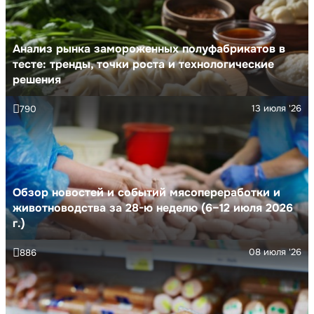
Анализ рынка замороженных полуфабрикатов в
тесте: тренды, точки роста и технологические
решения
13 июля '26
790
Обзор новостей и событий мясопереработки и
животноводства за 28-ю неделю (6–12 июля 2026
г.)
08 июля '26
886