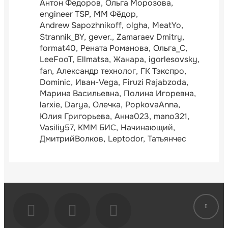
Антон Федоров
Ольга Морозова
engineer TSP
ММ Фёдор
Andrew Sapozhnikoff
olgha
MeatYo
Strannik_BY
gever.
Zamaraev Dmitry
format40
Рената Романова
Ольга_С
LeeFooT
Ellmatsa
Жанара
igorlesovsky
fan
Александр технолог
ГК Тэкспро
Dominic
Иван-Vega
Firuzi Rajabzoda
Марина Васильевна
Полина Игоревна
larxie
Darya
Олечка
PopkovaAnna
Юлия Григорьева
Анна023
mano321
Vasiliy57
КММ БИС
Начинающий
ДмитрийВолков
Leptodor
Татьянчес