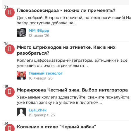
3
Глюкозооксидаза - можно ли применять?
День добрый! Вопрос не срочной, но технологический) Н
завод поступила добавка на...
ММ Фёдор
13 июля '26
6
Много штрихкодов на этикетке. Как в них
разобраться?
Коллеги цифровизаторы-интеграторы, айтишники и все
умеющие отличать штрих-коды от...
Главный технолог
16 января '26
8
Маркировка Честный знак. Выбор интегратора
Уважаемые коллеги здравствуйте. скажите пожалуйста 
уже подал заявку на участие в пилотном...
Lyal_chek
15 декабря '25
4
Копчение в стиле "Черный кабан"