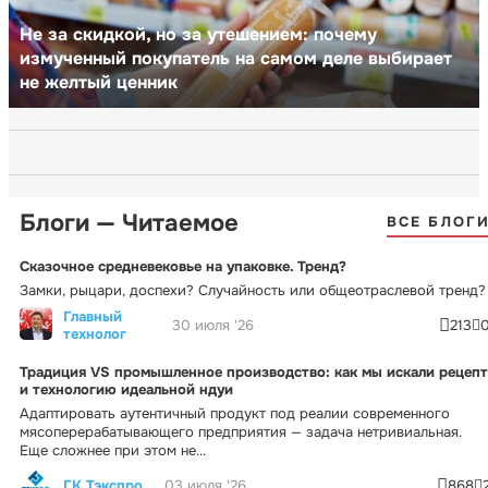
Не за скидкой, но за утешением: почему
измученный покупатель на самом деле выбирает
не желтый ценник
Блоги — Читаемое
ВСЕ БЛОГ
Сказочное средневековье на упаковке. Тренд?
Замки, рыцари, доспехи? Случайность или общеотраслевой тренд?
Главный
30 июля '26
213
технолог
Традиция VS промышленное производство: как мы искали рецепт
и технологию идеальной ндуи
Адаптировать аутентичный продукт под реалии современного
мясоперерабатывающего предприятия — задача нетривиальная.
Еще сложнее при этом не...
ГК Тэкспро
03 июля '26
868