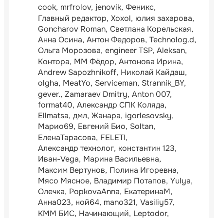
cook
mrfrolov
jenovik
Феникс
Главный редактор
Xoxol
юлия захарова
Goncharov Roman
Светлана Корельская
Анна Осина
Антон Федоров
Technolog.d
Ольга Морозова
engineer TSP
Aleksan
Контора
ММ Фёдор
Антонова Ирина
Andrew Sapozhnikoff
Николай Кайдаш
olgha
MeatYo
Serviceman
Strannik_BY
gever.
Zamaraev Dmitry
Anton 007
format40
Александр СПК Коляда
Ellmatsa
дмл
Жанара
igorlesovsky
Марио69
Евгений Био
Soltan
ЕленаТарасова
FELETI
Александр технолог
константин 123
Иван-Vega
Марина Васильевна
Максим Вертунов
Полина Игоревна
Мясо Мясное
Владимир Потапов
Yulya
Олечка
PopkovaAnna
ЕкатеринаМ
Анна023
ной64
mano321
Vasiliy57
КММ БИС
Начинающий
Leptodor