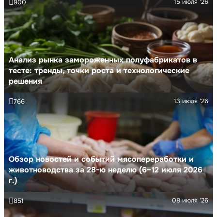
15 июля '26
900
Анализ рынка замороженных полуфабрикатов в
тесте: тренды, точки роста и технологические
решения
13 июля '26
766
Обзор новостей и событий мясопереработки и
животноводства за 28-ю неделю (6–12 июля 2026
г.)
08 июля '26
851