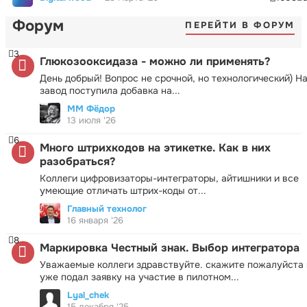
Форум
ПЕРЕЙТИ В ФОРУМ
3
Глюкозооксидаза - можно ли применять?
День добрый! Вопрос не срочной, но технологический) Н
завод поступила добавка на...
ММ Фёдор
13 июля '26
6
Много штрихкодов на этикетке. Как в них
разобраться?
Коллеги цифровизаторы-интеграторы, айтишники и все
умеющие отличать штрих-коды от...
Главный технолог
16 января '26
8
Маркировка Честный знак. Выбор интегратора
Уважаемые коллеги здравствуйте. скажите пожалуйста 
уже подал заявку на участие в пилотном...
Lyal_chek
15 декабря '25