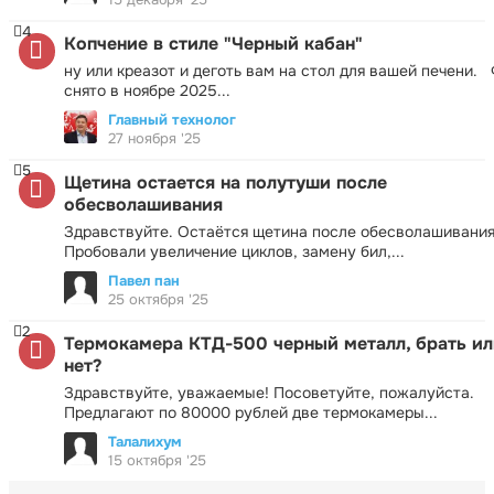
4
Копчение в стиле "Черный кабан"
ну или креазот и деготь вам на стол для вашей печени.
снято в ноябре 2025...
Главный технолог
27 ноября '25
5
Щетина остается на полутуши после
обесволашивания
Здравствуйте. Остаётся щетина после обесволашивания
Пробовали увеличение циклов, замену бил,...
Павел пан
25 октября '25
2
Термокамера КТД-500 черный металл, брать ил
нет?
Здравствуйте, уважаемые! Посоветуйте, пожалуйста.
Предлагают по 80000 рублей две термокамеры...
Талалихум
15 октября '25