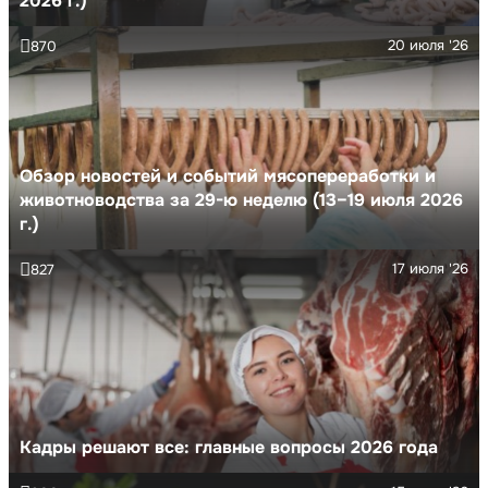
2026 г.)
20 июля '26
870
Обзор новостей и событий мясопереработки и
животноводства за 29-ю неделю (13–19 июля 2026
г.)
17 июля '26
827
Кадры решают все: главные вопросы 2026 года