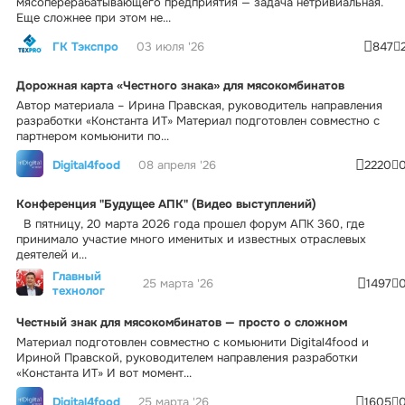
мясоперерабатывающего предприятия — задача нетривиальная.
Еще сложнее при этом не...
ГК Тэкспро
03 июля '26
847
Дорожная карта «Честного знака» для мясокомбинатов
Автор материала – Ирина Правская, руководитель направления
разработки «Константа ИТ» Материал подготовлен совместно с
партнером комьюнити по...
Digital4food
08 апреля '26
2220
Конференция "Будущее АПК" (Видео выступлений)
В пятницу, 20 марта 2026 года прошел форум АПК 360, где
принимало участие много именитых и известных отраслевых
деятелей и...
Главный
25 марта '26
1497
технолог
Честный знак для мясокомбинатов — просто о сложном
Материал подготовлен совместно с комьюнити Digital4food и
Ириной Правской, руководителем направления разработки
«Константа ИТ» И вот момент...
Digital4food
25 марта '26
1605