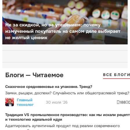
Не за скидкой, но за утешением: почему
измученный покупатель на самом деле выбирает
не желтый ценник
Блоги — Читаемое
ВСЕ БЛОГ
Сказочное средневековье на упаковке. Тренд?
Замки, рыцари, доспехи? Случайность или общеотраслевой тренд?
Главный
30 июля '26
188
технолог
Традиция VS промышленное производство: как мы искали рецепт
и технологию идеальной ндуи
Адаптировать аутентичный продукт под реалии современного