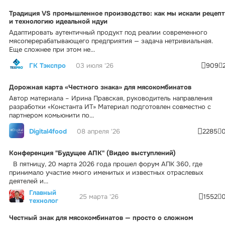
Традиция VS промышленное производство: как мы искали рецепт
и технологию идеальной ндуи
Адаптировать аутентичный продукт под реалии современного
мясоперерабатывающего предприятия — задача нетривиальная.
Еще сложнее при этом не...
ГК Тэкспро
03 июля '26
909
Дорожная карта «Честного знака» для мясокомбинатов
Автор материала – Ирина Правская, руководитель направления
разработки «Константа ИТ» Материал подготовлен совместно с
партнером комьюнити по...
Digital4food
08 апреля '26
2285
Конференция "Будущее АПК" (Видео выступлений)
В пятницу, 20 марта 2026 года прошел форум АПК 360, где
принимало участие много именитых и известных отраслевых
деятелей и...
Главный
25 марта '26
1552
технолог
Честный знак для мясокомбинатов — просто о сложном