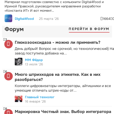
Материал подготовлен совместно с комьюнити Digital4food и
Ириной Правской, руководителем направления разработки
«Константа ИТ» И вот момент...
Digital4food
25 марта '26
1664
Форум
ПЕРЕЙТИ В ФОРУМ
3
Глюкозооксидаза - можно ли применять?
День добрый! Вопрос не срочной, но технологический) Н
завод поступила добавка на...
ММ Фёдор
13 июля '26
6
Много штрихкодов на этикетке. Как в них
разобраться?
Коллеги цифровизаторы-интеграторы, айтишники и все
умеющие отличать штрих-коды от...
Главный технолог
16 января '26
8
Маркировка Честный знак. Выбор интегратора