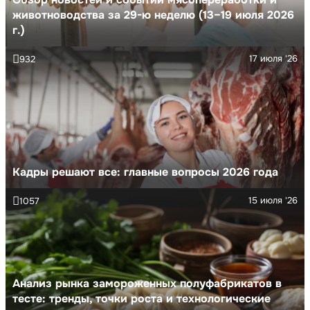
животноводства за 29-ю неделю (13–19 июля 2026
г.)
17 июля '26
932
Кадры решают все: главные вопросы 2026 года
15 июля '26
1057
Анализ рынка замороженных полуфабрикатов в
тесте: тренды, точки роста и технологические