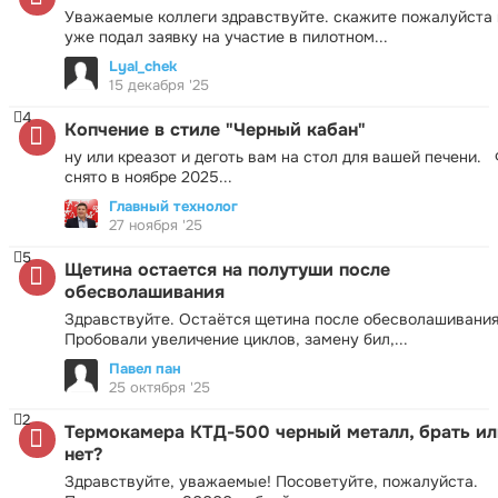
Уважаемые коллеги здравствуйте. скажите пожалуйста 
уже подал заявку на участие в пилотном...
Lyal_chek
15 декабря '25
4
Копчение в стиле "Черный кабан"
ну или креазот и деготь вам на стол для вашей печени.
снято в ноябре 2025...
Главный технолог
27 ноября '25
5
Щетина остается на полутуши после
обесволашивания
Здравствуйте. Остаётся щетина после обесволашивания
Пробовали увеличение циклов, замену бил,...
Павел пан
25 октября '25
2
Термокамера КТД-500 черный металл, брать ил
нет?
Здравствуйте, уважаемые! Посоветуйте, пожалуйста.