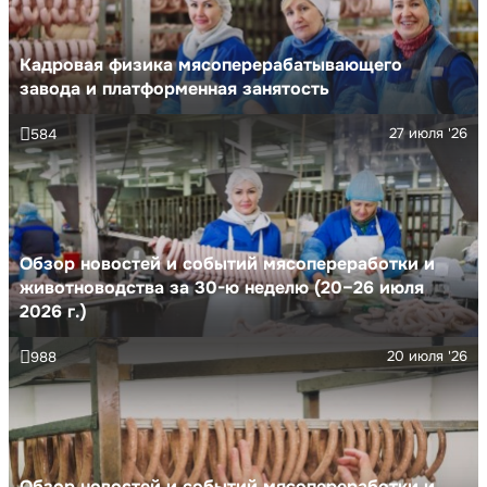
Кадровая физика мясоперерабатывающего
завода и платформенная занятость
27 июля '26
584
Обзор новостей и событий мясопереработки и
животноводства за 30-ю неделю (20–26 июля
2026 г.)
20 июля '26
988
Обзор новостей и событий мясопереработки и