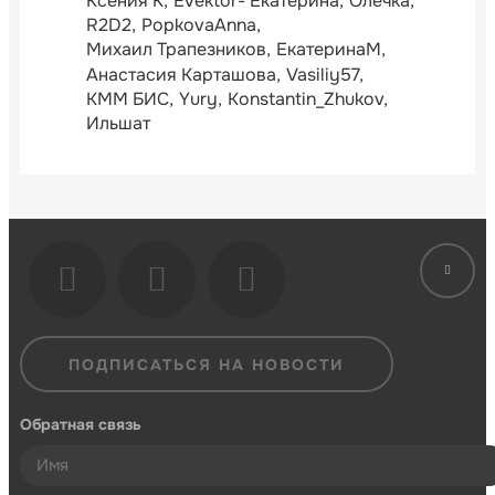
Ксения К
Evektor- Екатерина
Олечка
R2D2
PopkovaAnna
Михаил Трапезников
ЕкатеринаМ
Анастасия Карташова
Vasiliy57
КММ БИС
Yury
Konstantin_Zhukov
Ильшат
ПОДПИСАТЬСЯ НА НОВОСТИ
Обратная связь