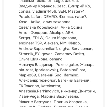
Главный технолог
Lego
алексй
Владимир Кофанов
Зевс
Дмитрий Ко
consia
vladimir4456
SEN
Master74
Potok
Lafan
DEVRO
Феникс
natar7
Xoxol
Anika
юлия захарова
Светлана Корельская
Анна Осина
Антон Федоров
Alexkpk
АЕН
Sergey EDLW
Ольга Морозова
engineer TSP
Aleksan
ММ Фёдор
Andrew Sapozhnikoff
olgha
Serviceman
Strannik_BY
gever.
Zamaraev Dmitry
Ольга Шиянова
oshand
Нетычук Владимир
Poxmelyator
Жанара
ola-rost
igorlesovsky
BatdalovElnar
Марио69
Евгений Био
Ifarming
Александр технолог
Евгений Евгений
ГК Тэкспро
katekantor
Anastasia.Parhimovich
инженер Дмитрий
Иван-Vega
Марина Васильевна
Максим Вертунов
Полина Игоревна