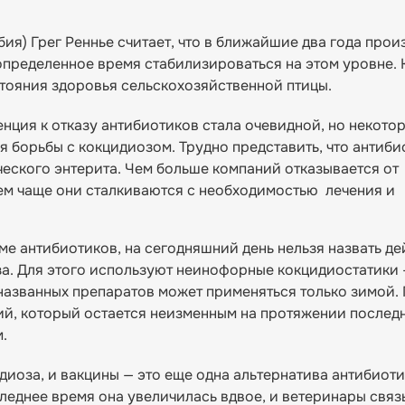
бия) Грег Реннье считает, что в ближайшие два года про
определенное время стабилизироваться на этом уровне. 
тояния здоровья сельскохозяйственной птицы.
енция к отказу антибиотиков стала очевидной, но некото
я борьбы с кокцидиозом. Трудно представить, что антиби
еского энтерита. Чем больше компаний отказывается от
тем чаще они сталкиваются с необходимостью лечения и
ме антибиотиков, на сегодняшний день нельзя назвать д
за. Для этого используют неинофорные кокцидиостатики 
з названных препаратов может применяться только зимой
ий, который остается неизменным на протяжении последн
.
оза, и вакцины — это еще одна альтернатива антибиотик
следнее время она увеличилась вдвое, и ветеринары связ