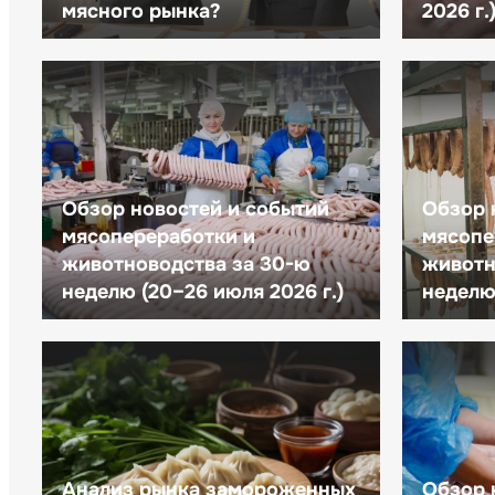
мясного рынка?
2026 г.
Обзор новостей и событий
Обзор 
мясопереработки и
мясопе
животноводства за 30-ю
животн
неделю (20–26 июля 2026 г.)
неделю 
Анализ рынка замороженных
Обзор 