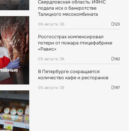
Свердловская область: ИФНС
подала иск о банкротстве
Талицкого мясокомбината
06 августа '26
123
Росгосстрах компенсировал
потери от пожара птицефабрике
«Равис»
05 августа '26
182
главные
В Петербурге сокращается
количество кафе и ресторанов
05 августа '26
197