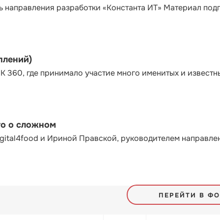
ь направления разработки «Константа ИТ» Материал под
плений)
К 360, где принимало участие много именитых и известн
то о сложном
gital4food и Ириной Правской, руководителем направле
ПЕРЕЙТИ В Ф