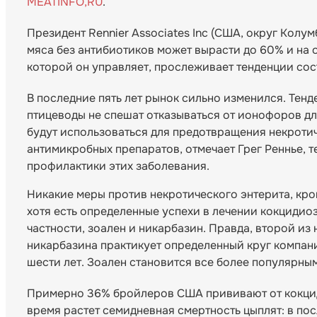
MEATINFO,RU
.
Президент Rennier Associates Inc (США, округ Колум
мяса без антибиотиков может вырасти до 60% и на 
которой он управляет, прослеживает тенденции сос
В последние пять лет рынок сильно изменился. Тенд
птицеводы не спешат отказываться от ионофоров дл
будут использоваться для предотвращения некротич
антимикробных препаратов, отмечает Грег Реннье, 
профилактики этих заболевания.
Никакие меры против некротического энтерита, кро
хотя есть определенные успехи в лечении кокцидио
частности, зоален и никарбазин. Правда, второй и
никарбазина практикует определенный круг компан
шести лет. Зоален становится все более популярным
Примерно 36% бройлеров США прививают от кокциди
время растет семидневная смертность цыплят: в по