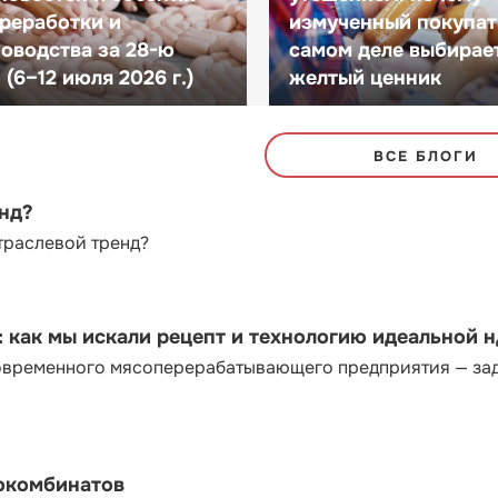
реработки и
измученный покупат
оводства за 28-ю
самом деле выбирае
(6–12 июля 2026 г.)
желтый ценник
ВСЕ БЛОГИ
енд?
траслевой тренд?
как мы искали рецепт и технологию идеальной 
современного мясоперерабатывающего предприятия — за
сокомбинатов