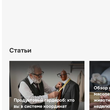
Статьи
Обзор 
мясопе
Продуктовый гардероб: кто
животн
вы в системе координат
неделю 