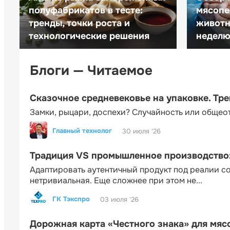
полуфабрикатов в тесте:
мясопе
тренды, точки роста и
животн
технологические решения
неделю 
Блоги — Читаемое
Сказочное средневековье на упаковке. Тр
Замки, рыцари, доспехи? Случайность или общео
Главный технолог
30 июля '26
Традиция VS промышленное производство: 
Адаптировать аутентичный продукт под реалии 
нетривиальная. Еще сложнее при этом не...
ГК Тэкспро
03 июля '26
Дорожная карта «Честного знака» для мя