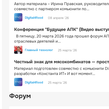
Автор материала – Ирина Правская, руководител
совместно с партнером комьюнити по...
Digital4food
08 апреля '26
Конференция "Будущее АПК" (Видео высту
В пятницу, 20 марта 2026 года прошел форум АП
отраслевых деятелей и...
Главный технолог
25 марта '26
Честный знак для мясокомбинатов — прос
Материал подготовлен совместно с комьюнити Di
разработки «Константа ИТ» И вот момент...
Digital4food
25 марта '26
Форум