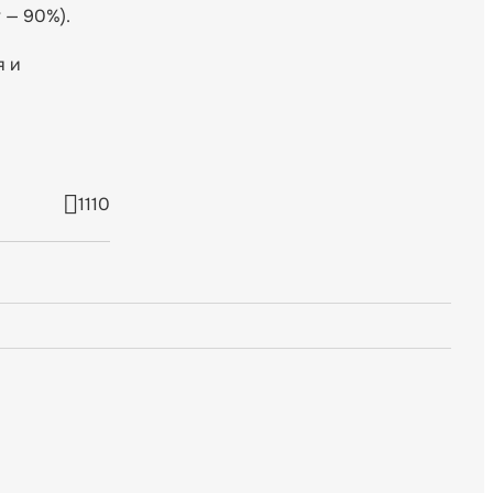
 — 90%).
я и
1110