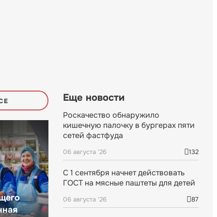
Еще новости
СЕ
Роскачество обнаружило
кишечную палочку в бургерах пяти
сетей фастфуда
06 августа '26
132
С 1 сентября начнет действовать
ГОСТ на мясные паштеты для детей
щего
06 августа '26
87
нная