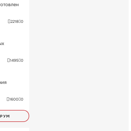
готовлен
2218
0
ых
1495
0
ния
1600
0
ОРУМ