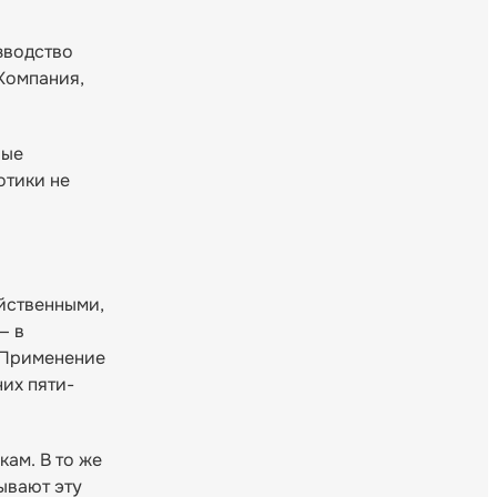
изводство
Компания,
рые
отики не
ейственными,
— в
. Применение
их пяти-
ам. В то же
ывают эту