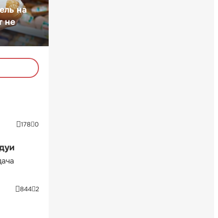
ель на
т не
178
0
ндуи
дача
844
2