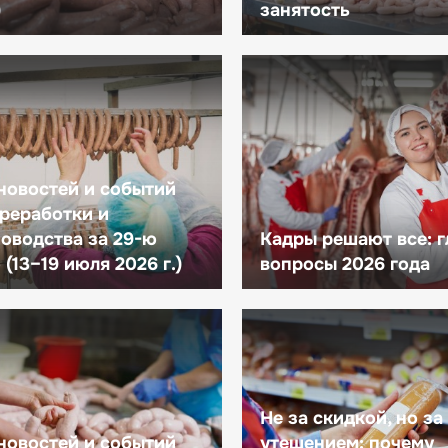
)
занятость
новостей и событий
реработки и
оводства за 29-ю
Кадры решают все: 
(13–19 июля 2026 г.)
вопросы 2026 года
Не за скидкой, но за
новостей и событий
утешением: почему