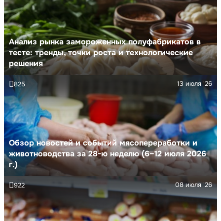
Анализ рынка замороженных полуфабрикатов в
тесте: тренды, точки роста и технологические
решения
13 июля '26
825
Обзор новостей и событий мясопереработки и
животноводства за 28-ю неделю (6–12 июля 2026
г.)
08 июля '26
922