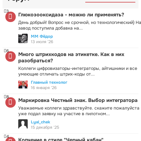
3
Глюкозооксидаза - можно ли применять?
День добрый! Вопрос не срочной, но технологический) Н
завод поступила добавка на...
ММ Фёдор
13 июля '26
6
Много штрихкодов на этикетке. Как в них
разобраться?
Коллеги цифровизаторы-интеграторы, айтишники и все
умеющие отличать штрих-коды от...
Главный технолог
16 января '26
8
Маркировка Честный знак. Выбор интегратора
Уважаемые коллеги здравствуйте. скажите пожалуйста 
уже подал заявку на участие в пилотном...
Lyal_chek
15 декабря '25
4
Копчение в стиле "Черный кабан"