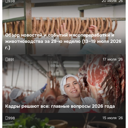
20 июля '26
938
Обзор новостей и событий мясопереработки и
животноводства за 29-ю неделю (13–19 июля 2026
г.)
17 июля '26
891
Кадры решают все: главные вопросы 2026 года
15 июля '26
998