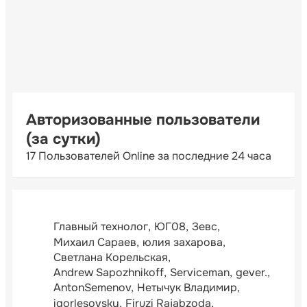
Авторизованные пользователи
(за сутки)
17 Пользователей Online за последние 24 часа
Главный технолог
ЮГ08
Зевс
Михаил Сараев
юлия захарова
Светлана Корельская
Andrew Sapozhnikoff
Serviceman
gever.
AntonSemenov
Нетычук Владимир
igorlesovsky
Firuzi Rajabzoda