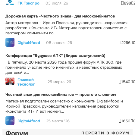
ГК Тэкспро
03 июля '26
898
Дорожная карта «Честного знака» для мясокомбинатов
Автор материала – Ирина Правская, руководитель направления
разработки «Константа ИТ» Материал подготовлен совместно с
партнером комьюнити по...
Digital4food
08 апреля '26
2266
Конференция "Будущее АПК" (Видео выступлений)
В пятницу, 20 марта 2026 года прошел форум АПК 360, где
принимало участие много именитых и известных отраслевых
деятелей и...
Главный
25 марта '26
1540
технолог
Честный знак для мясокомбинатов — просто о сложном
Материал подготовлен совместно с комьюнити Digital4food и
Ириной Правской, руководителем направления разработки
«Константа ИТ» И вот момент...
Digital4food
25 марта '26
1650
Форум
ПЕРЕЙТИ В ФОРУМ