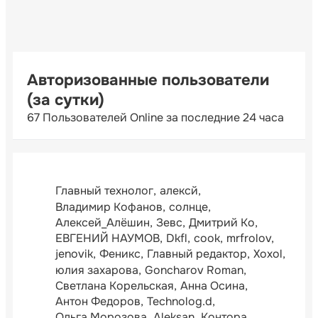
Авторизованные пользователи
(за сутки)
67 Пользователей Online за последние 24 часа
Главный технолог
алексй
Владимир Кофанов
солнце
Алексей_Алёшин
Зевс
Дмитрий Ко
ЕВГЕНИЙ НАУМОВ
Dkfl
cook
mrfrolov
jenovik
Феникс
Главный редактор
Xoxol
юлия захарова
Goncharov Roman
Светлана Корельская
Анна Осина
Антон Федоров
Technolog.d
Ольга Морозова
Aleksan
Контора