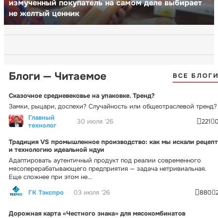
измученный покупатель на самом деле выбирает
не желтый ценник
Блоги — Читаемое
ВСЕ БЛОГ
Сказочное средневековье на упаковке. Тренд?
Замки, рыцари, доспехи? Случайность или общеотраслевой тренд?
Главный
30 июля '26
221
технолог
Традиция VS промышленное производство: как мы искали рецепт
и технологию идеальной ндуи
Адаптировать аутентичный продукт под реалии современного
мясоперерабатывающего предприятия — задача нетривиальная.
Еще сложнее при этом не...
ГК Тэкспро
03 июля '26
880
Дорожная карта «Честного знака» для мясокомбинатов