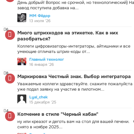
День добрый! Вопрос не срочной, но технологический) Н
завод поступила добавка на...
ММ Фёдор
13 июля '26
6
Много штрихкодов на этикетке. Как в них
разобраться?
Коллеги цифровизаторы-интеграторы, айтишники и все
умеющие отличать штрих-коды от...
Главный технолог
16 января '26
8
Маркировка Честный знак. Выбор интегратора
Уважаемые коллеги здравствуйте. скажите пожалуйста 
уже подал заявку на участие в пилотном...
Lyal_chek
15 декабря '25
4
Копчение в стиле "Черный кабан"
ну или креазот и деготь вам на стол для вашей печени.
снято в ноябре 2025...