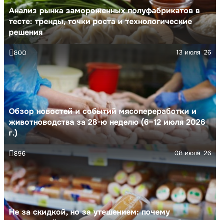
Анализ рынка замороженных полуфабрикатов в
тесте: тренды, точки роста и технологические
решения
13 июля '26
800
Обзор новостей и событий мясопереработки и
животноводства за 28-ю неделю (6–12 июля 2026
г.)
08 июля '26
896
Не за скидкой, но за утешением: почему