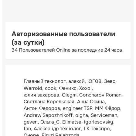
Авторизованные пользователи
(за сутки)
34 Пользователей Online за последние 24 часа
Главный технолог
алексй
ЮГ08
Зевс
Werroid
cook
Феникс
Xoxol
юлия захарова
Olegm
Goncharov Roman
Светлана Корельская
Анна Осина
Антон Федоров
engineer TSP
ММ Фёдор
Andrew Sapozhnikoff
olgha
Serviceman
gever.
Ольга_С
Ellmatsa
igorlesovsky
fan
Александр технолог
ГК Тэкспро
Оноре
Firuzi Rajabzoda