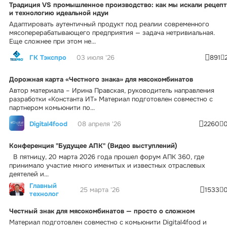
Традиция VS промышленное производство: как мы искали рецепт
и технологию идеальной ндуи
Адаптировать аутентичный продукт под реалии современного
мясоперерабатывающего предприятия — задача нетривиальная.
Еще сложнее при этом не...
ГК Тэкспро
03 июля '26
891
Дорожная карта «Честного знака» для мясокомбинатов
Автор материала – Ирина Правская, руководитель направления
разработки «Константа ИТ» Материал подготовлен совместно с
партнером комьюнити по...
Digital4food
08 апреля '26
2260
Конференция "Будущее АПК" (Видео выступлений)
В пятницу, 20 марта 2026 года прошел форум АПК 360, где
принимало участие много именитых и известных отраслевых
деятелей и...
Главный
25 марта '26
1533
технолог
Честный знак для мясокомбинатов — просто о сложном
Материал подготовлен совместно с комьюнити Digital4food и