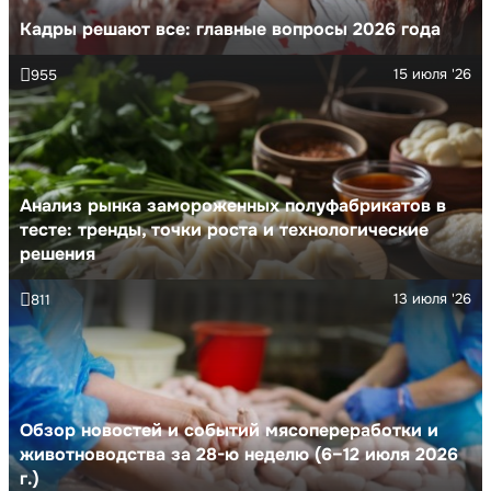
Кадры решают все: главные вопросы 2026 года
15 июля '26
955
Анализ рынка замороженных полуфабрикатов в
тесте: тренды, точки роста и технологические
решения
13 июля '26
811
Обзор новостей и событий мясопереработки и
животноводства за 28-ю неделю (6–12 июля 2026
г.)