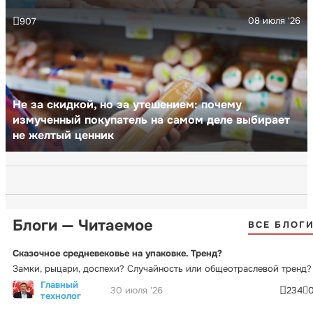
08 июля '26
907
Не за скидкой, но за утешением: почему
измученный покупатель на самом деле выбирает
не желтый ценник
Блоги — Читаемое
ВСЕ БЛОГ
Сказочное средневековье на упаковке. Тренд?
Замки, рыцари, доспехи? Случайность или общеотраслевой тренд?
Главный
30 июля '26
234
технолог