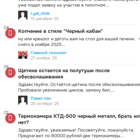
уже подал заявку на участие в пилотном...
Lyal_chek
15 декабря '25
4
Копчение в стиле "Черный кабан"
ну или креазот и деготь вам на стол для вашей печени.
снято в ноябре 2025...
Главный технолог
27 ноября '25
5
Щетина остается на полутуши после
обесволашивания
Здравствуйте. Остаётся щетина после обесволашивания
Пробовали увеличение циклов, замену бил,...
Павел пан
25 октября '25
2
Термокамера КТД-500 черный металл, брать ил
нет?
Здравствуйте, уважаемые! Посоветуйте, пожалуйста.
Предлагают по 80000 рублей две термокамеры...