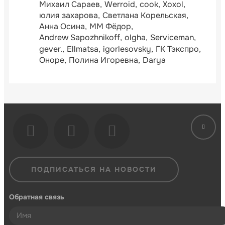
Михаил Сараев
Werroid
cook
Xoxol
юлия захарова
Светлана Корельская
Анна Осина
ММ Фёдор
Andrew Sapozhnikoff
olgha
Serviceman
gever.
Ellmatsa
igorlesovsky
ГК Тэкспро
Оноре
Полина Игоревна
Darya
ПОДПИСАТЬСЯ НА НОВОСТИ
Обратная связь