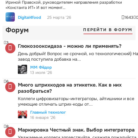
Ириной Правской, руководителем направления разработки
«Константа ИТ» И вот момент...
Digital4food
25 марта '26
1643
Форум
ПЕРЕЙТИ В ФОРУМ
3
Глюкозооксидаза - можно ли применять?
День добрый! Вопрос не срочной, но технологический) Н
завод поступила добавка на...
ММ Фёдор
13 июля '26
6
Много штрихкодов на этикетке. Как в них
разобраться?
Коллеги цифровизаторы-интеграторы, айтишники и все
умеющие отличать штрих-коды от...
Главный технолог
16 января '26
8
Маркировка Честный знак. Выбор интегратора
Уважаемые коллеги здравствуйте. скажите пожалуйста 