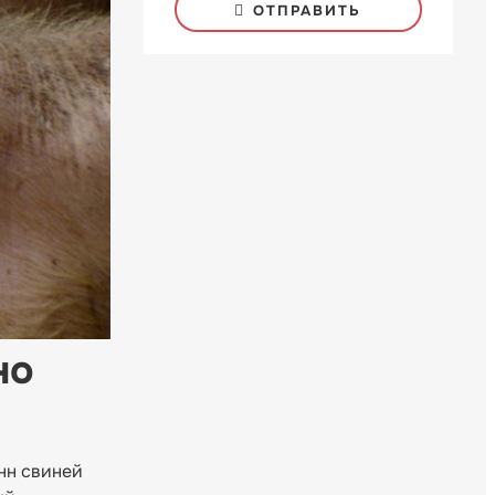
ОТПРАВИТЬ
но
нн свиней