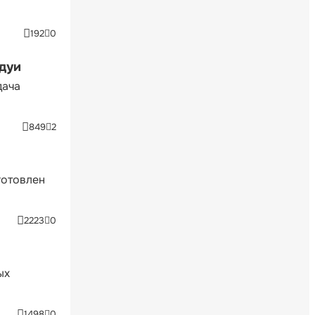
192
0
ндуи
дача
849
2
готовлен
2223
0
ых
1498
0