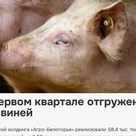
первом квартале отгруже
свиней
ий холдинга «Агро-Белогорье» реализовали 58,4 тыс. то