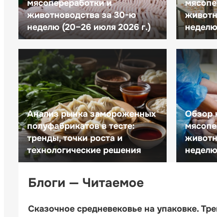
мясопереработки и
мясопе
животноводства за 30-ю
животн
неделю (20–26 июля 2026 г.)
неделю 
Анализ рынка замороженных
Обзор 
полуфабрикатов в тесте:
мясопе
тренды, точки роста и
животн
технологические решения
неделю 
Блоги — Читаемое
Сказочное средневековье на упаковке. Тр