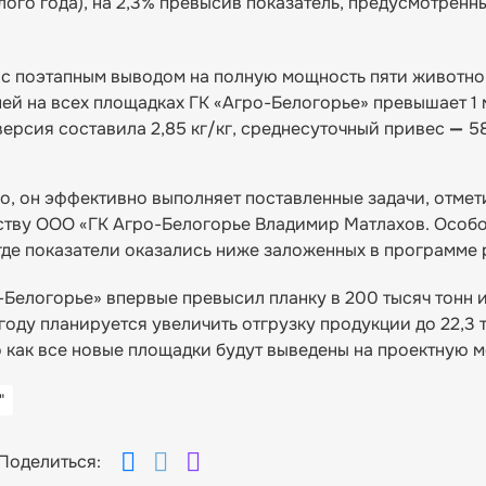
ого года), на 2,3% превысив показатель, предусмотренн
н с поэтапным выводом на полную мощность пяти животн
ей на всех площадках ГК «Агро-Белогорье» превышает 1 
версия составила 2,85 кг/кг, среднесуточный привес
—
58
, он эффективно выполняет поставленные задачи, отмет
ству ООО «ГК Агро-Белогорье Владимир Матлахов. Особ
де показатели оказались ниже заложенных в программе 
Белогорье» впервые превысил планку в 200 тысяч тонн и
году планируется увеличить отгрузку продукции до 22,3 
о как все новые площадки будут выведены на проектную 
"
Поделиться: