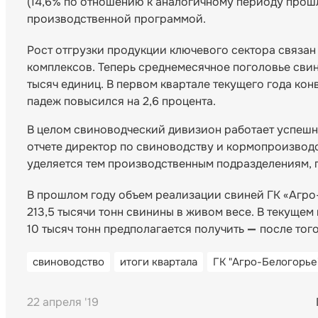
(14,6% по отношению к аналогичному периоду прошл
производственной программой.
Рост отгрузки продукции ключевого сектора связа
комплексов. Теперь среднемесячное поголовье свин
тысяч единиц. В первом квартале текущего года кон
падеж повысился на 2,6 процента.
В целом свиноводческий дивизион работает успешно
отчете директор по свиноводству и кормопроизвод
уделяется тем производственным подразделениям, г
В прошлом году объем реализации свиней ГК «Агро-
213,5 тысячи тонн свинины в живом весе. В текущем 
10 тысяч тонн предполагается получить
—
после тог
свиноводство
итоги квартала
ГК "Агро-Белогорье
22 апреля '19