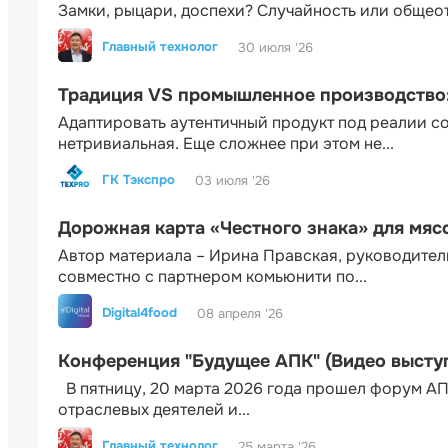
Замки, рыцари, доспехи? Случайность или общео
Главный технолог
30 июля '26
Традиция VS промышленное производство: 
Адаптировать аутентичный продукт под реалии 
нетривиальная. Еще сложнее при этом не...
ГК Тэкспро
03 июля '26
Дорожная карта «Честного знака» для мя
Автор материала – Ирина Правская, руководител
совместно с партнером комьюнити по...
Digital4food
08 апреля '26
Конференция "Будущее АПК" (Видео высту
В пятницу, 20 марта 2026 года прошел форум АП
отраслевых деятелей и...
Главный технолог
25 марта '26