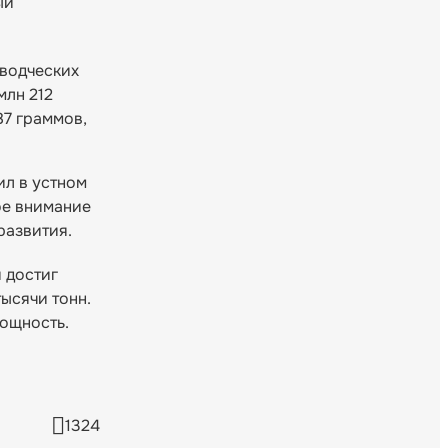
ый
оводческих
млн 212
7 граммов,
ил в устном
ое внимание
развития.
 достиг
тысячи тонн.
мощность.
1324