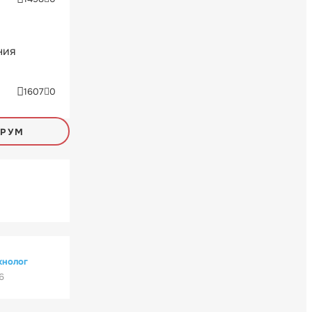
ния
1607
0
ОРУМ
хнолог
6