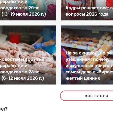
реработки и
оводства за 29-ю
Кадры решают все: 
(13–19 июля 2026 г.)
вопросы 2026 года
Не за скидкой, но за
новостей и событий
утешением: почему
реработки и
измученный покупат
оводства за 28-ю
самом деле выбирае
(6–12 июля 2026 г.)
желтый ценник
ВСЕ БЛОГИ
енд?