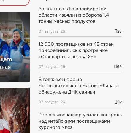
СЕ
За полгода в Новосибирской
области изъяли из оборота 1,4
тонны мясных продуктов
07 августа '26
23
12 000 поставщиков из 48 стран
присоединились к программе
«Стандарты качества X5»
щего
нная
07 августа '26
69
В говяжьем фарше
Чернышихинского мясокомбината
обнаружена ДНК свиньи
07 августа '26
92
Россельхознадзор усилил контроль
над китайскими поставщиками
куриного мяса