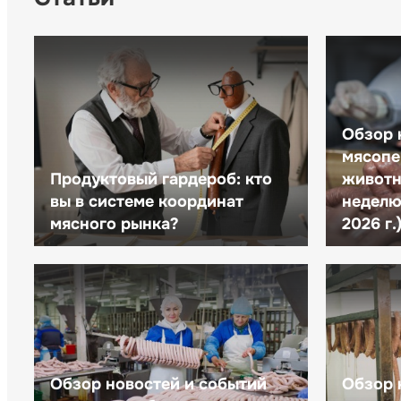
Обзор 
мясопе
Продуктовый гардероб: кто
животн
вы в системе координат
неделю 
мясного рынка?
2026 г.
Обзор новостей и событий
Обзор 