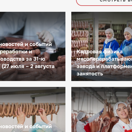
СМОТРЕТЬ В
новостей и событий
реработки и
Кадровая физика
оводства за 31-ю
мясоперерабатываю
(27 июля – 2 августа
завода и платформе
)
занятость
новостей и событий