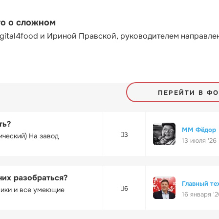
то о сложном
gital4food и Ириной Правской, руководителем направле
ПЕРЕЙТИ В Ф
ть?
ММ Фёдор
3
ический) На завод
13 июля '26
них разобраться?
Главный те
6
ники и все умеющие
16 января '2