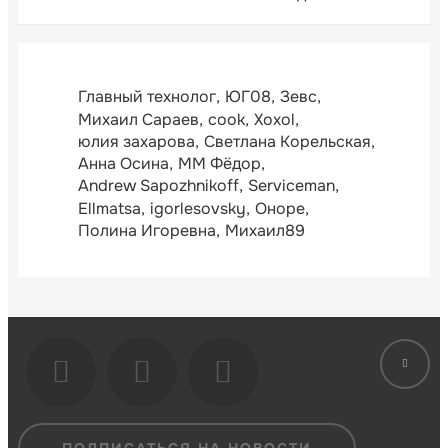
Главный технолог
ЮГ08
Зевс
Михаил Сараев
cook
Xoxol
юлия захарова
Светлана Корельская
Анна Осина
ММ Фёдор
Andrew Sapozhnikoff
Serviceman
Ellmatsa
igorlesovsky
Оноре
Полина Игоревна
Михаил89