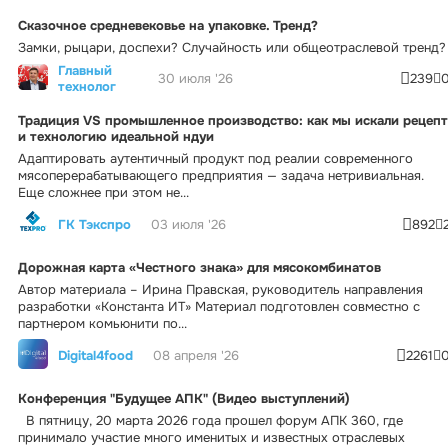
Сказочное средневековье на упаковке. Тренд?
Замки, рыцари, доспехи? Случайность или общеотраслевой тренд?
Главный
30 июля '26
239
технолог
Традиция VS промышленное производство: как мы искали рецепт
и технологию идеальной ндуи
Адаптировать аутентичный продукт под реалии современного
мясоперерабатывающего предприятия — задача нетривиальная.
Еще сложнее при этом не...
ГК Тэкспро
03 июля '26
892
Дорожная карта «Честного знака» для мясокомбинатов
Автор материала – Ирина Правская, руководитель направления
разработки «Константа ИТ» Материал подготовлен совместно с
партнером комьюнити по...
Digital4food
08 апреля '26
2261
Конференция "Будущее АПК" (Видео выступлений)
В пятницу, 20 марта 2026 года прошел форум АПК 360, где
принимало участие много именитых и известных отраслевых