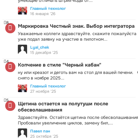
умеющие отличать штрих-коды от...
Главный технолог
16 января '26
8
Маркировка Честный знак. Выбор интегратора
Уважаемые коллеги здравствуйте. скажите пожалуйста 
уже подал заявку на участие в пилотном...
Lyal_chek
15 декабря '25
4
Копчение в стиле "Черный кабан"
ну или креазот и деготь вам на стол для вашей печени.
снято в ноябре 2025...
Главный технолог
27 ноября '25
5
Щетина остается на полутуши после
обесволашивания
Здравствуйте. Остаётся щетина после обесволашивания
Пробовали увеличение циклов, замену бил,...
Павел пан
25 октября '25