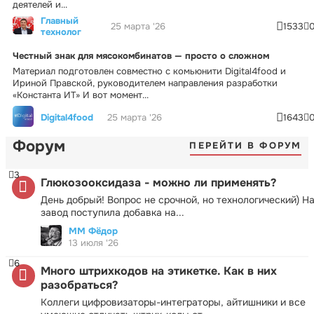
деятелей и...
Главный
25 марта '26
1533
технолог
Честный знак для мясокомбинатов — просто о сложном
Материал подготовлен совместно с комьюнити Digital4food и
Ириной Правской, руководителем направления разработки
«Константа ИТ» И вот момент...
Digital4food
25 марта '26
1643
Форум
ПЕРЕЙТИ В ФОРУМ
3
Глюкозооксидаза - можно ли применять?
День добрый! Вопрос не срочной, но технологический) Н
завод поступила добавка на...
ММ Фёдор
13 июля '26
6
Много штрихкодов на этикетке. Как в них
разобраться?
Коллеги цифровизаторы-интеграторы, айтишники и все