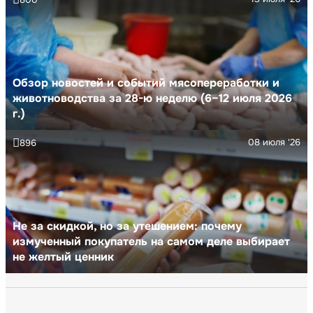
Обзор новостей и событий мясопереработки и
животноводства за 28-ю неделю (6–12 июля 2026
г.)
08 июля '26
896
Не за скидкой, но за утешением: почему
измученный покупатель на самом деле выбирает
не желтый ценник