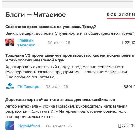
Блоги — Читаемое
ВСЕ БЛОГ
Сказочное средневековье на упаковке. Тренд?
Замки, рыцари, доспехи? Случайность или общеотраслевой тренд?
Главный
30 июля '26
221
технолог
Традиция VS промышленное производство: как мы искали рецепт
и технологию идеальной ндуи
Адаптировать аутентичный продукт под реалии современного
мясоперерабатывающего предприятия — задача нетривиальная.
Еще сложнее при этом не...
ГК Тэкспро
03 июля '26
880
Дорожная карта «Честного знака» для мясокомбинатов
Автор материала – Ирина Правская, руководитель направления
разработки «Константа ИТ» Материал подготовлен совместно с
партнером комьюнити по...
Digital4food
08 апреля '26
2250