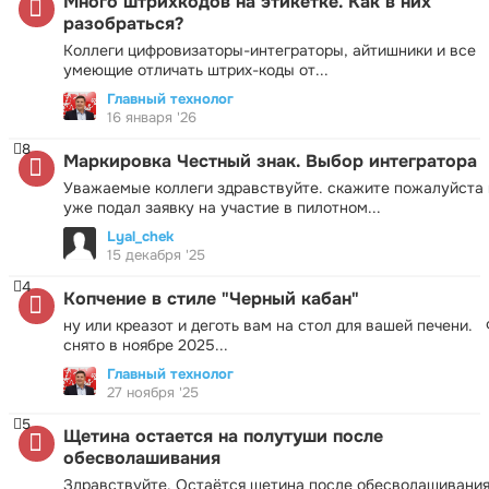
Много штрихкодов на этикетке. Как в них
разобраться?
Коллеги цифровизаторы-интеграторы, айтишники и все
умеющие отличать штрих-коды от...
Главный технолог
16 января '26
8
Маркировка Честный знак. Выбор интегратора
Уважаемые коллеги здравствуйте. скажите пожалуйста 
уже подал заявку на участие в пилотном...
Lyal_chek
15 декабря '25
4
Копчение в стиле "Черный кабан"
ну или креазот и деготь вам на стол для вашей печени.
снято в ноябре 2025...
Главный технолог
27 ноября '25
5
Щетина остается на полутуши после
обесволашивания
Здравствуйте. Остаётся щетина после обесволашивания