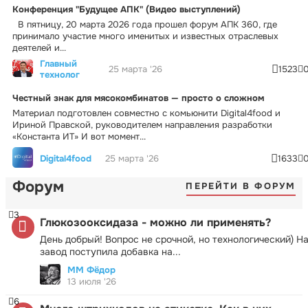
Конференция "Будущее АПК" (Видео выступлений)
В пятницу, 20 марта 2026 года прошел форум АПК 360, где
принимало участие много именитых и известных отраслевых
деятелей и...
Главный
25 марта '26
1523
технолог
Честный знак для мясокомбинатов — просто о сложном
Материал подготовлен совместно с комьюнити Digital4food и
Ириной Правской, руководителем направления разработки
«Константа ИТ» И вот момент...
Digital4food
25 марта '26
1633
Форум
ПЕРЕЙТИ В ФОРУМ
3
Глюкозооксидаза - можно ли применять?
День добрый! Вопрос не срочной, но технологический) Н
завод поступила добавка на...
ММ Фёдор
13 июля '26
6