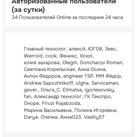
Авторизованные пользователи
(за сутки)
34 Пользователей Online за последние 24 часа
Главный технолог
алексй
ЮГ08
Зевс
Werroid
cook
Феникс
Xoxol
юлия захарова
Olegm
Goncharov Roman
Светлана Корельская
Анна Осина
Антон Федоров
engineer TSP
ММ Фёдор
Andrew Sapozhnikoff
olgha
Serviceman
gever.
Ольга_С
Ellmatsa
igorlesovsky
fan
Александр технолог
ГК Тэкспро
Оноре
Firuzi Rajabzoda
Марина Васильевна
Полина Игоревна
Darya
Олечка
Анна023
Vasiliy57