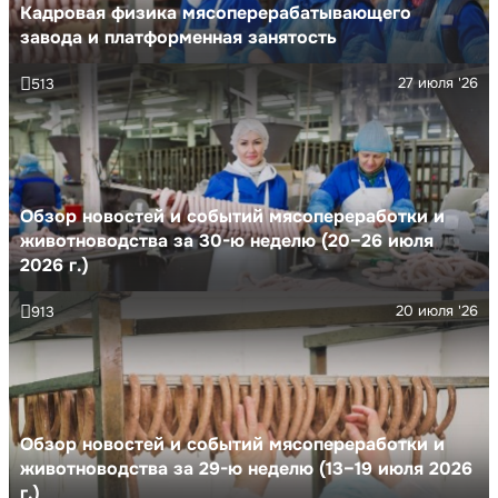
Кадровая физика мясоперерабатывающего
завода и платформенная занятость
27 июля '26
513
Обзор новостей и событий мясопереработки и
животноводства за 30-ю неделю (20–26 июля
2026 г.)
20 июля '26
913
Обзор новостей и событий мясопереработки и
животноводства за 29-ю неделю (13–19 июля 2026
г.)