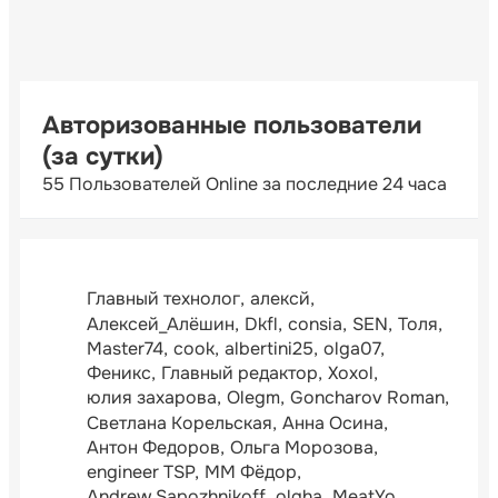
Авторизованные пользователи
(за сутки)
55 Пользователей Online за последние 24 часа
Главный технолог
алексй
Алексей_Алёшин
Dkfl
consia
SEN
Толя
Master74
cook
albertini25
olga07
Феникс
Главный редактор
Xoxol
юлия захарова
Olegm
Goncharov Roman
Светлана Корельская
Анна Осина
Антон Федоров
Ольга Морозова
engineer TSP
ММ Фёдор
Andrew Sapozhnikoff
olgha
MeatYo