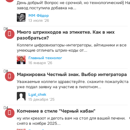
День добрый! Вопрос не срочной, но технологический) Н
завод поступила добавка на...
ММ Фёдор
13 июля '26
6
Много штрихкодов на этикетке. Как в них
разобраться?
Коллеги цифровизаторы-интеграторы, айтишники и все
умеющие отличать штрих-коды от...
Главный технолог
16 января '26
8
Маркировка Честный знак. Выбор интегратора
Уважаемые коллеги здравствуйте. скажите пожалуйста 
уже подал заявку на участие в пилотном...
Lyal_chek
15 декабря '25
4
Копчение в стиле "Черный кабан"
ну или креазот и деготь вам на стол для вашей печени.
снято в ноябре 2025...