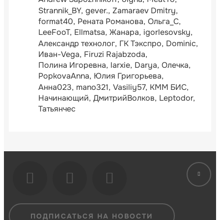
Strannik_BY
gever.
Zamaraev Dmitry
format40
Рената Романова
Ольга_С
LeeFooT
Ellmatsa
Жанара
igorlesovsky
Александр технолог
ГК Тэкспро
Dominic
Иван-Vega
Firuzi Rajabzoda
Полина Игоревна
larxie
Darya
Олечка
PopkovaAnna
Юлия Григорьева
Анна023
mano321
Vasiliy57
КММ БИС
Начинающий
ДмитрийВолков
Leptodor
Татьянчес
ПОДПИСАТЬСЯ НА НОВОСТИ