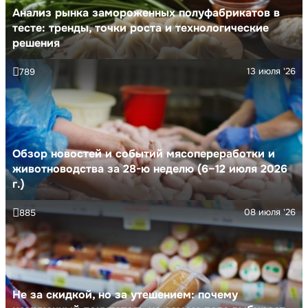
Анализ рынка замороженных полуфабрикатов в
тесте: тренды, точки роста и технологические
решения
13 июля '26
789
Обзор новостей и событий мясопереработки и
животноводства за 28-ю неделю (6–12 июля 2026
г.)
08 июля '26
885
Не за скидкой, но за утешением: почему