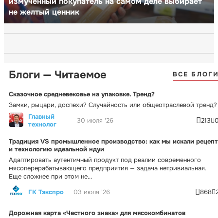
измученный покупатель на самом деле выбирает
не желтый ценник
Блоги — Читаемое
ВСЕ БЛОГ
Сказочное средневековье на упаковке. Тренд?
Замки, рыцари, доспехи? Случайность или общеотраслевой тренд?
Главный
30 июля '26
213
технолог
Традиция VS промышленное производство: как мы искали рецепт
и технологию идеальной ндуи
Адаптировать аутентичный продукт под реалии современного
мясоперерабатывающего предприятия — задача нетривиальная.
Еще сложнее при этом не...
ГК Тэкспро
03 июля '26
868
Дорожная карта «Честного знака» для мясокомбинатов