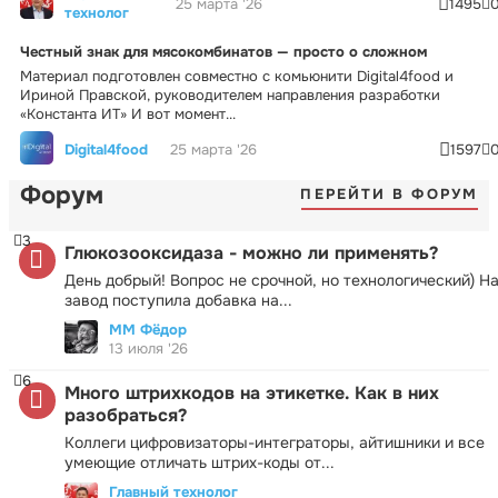
25 марта '26
1495
технолог
Честный знак для мясокомбинатов — просто о сложном
Материал подготовлен совместно с комьюнити Digital4food и
Ириной Правской, руководителем направления разработки
«Константа ИТ» И вот момент...
Digital4food
25 марта '26
1597
Форум
ПЕРЕЙТИ В ФОРУМ
3
Глюкозооксидаза - можно ли применять?
День добрый! Вопрос не срочной, но технологический) Н
завод поступила добавка на...
ММ Фёдор
13 июля '26
6
Много штрихкодов на этикетке. Как в них
разобраться?
Коллеги цифровизаторы-интеграторы, айтишники и все
умеющие отличать штрих-коды от...
Главный технолог