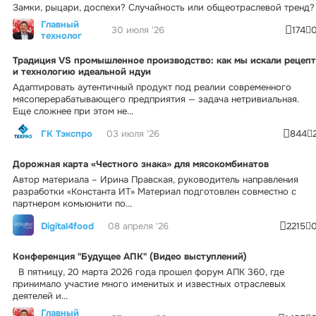
Замки, рыцари, доспехи? Случайность или общеотраслевой тренд?
Главный
30 июля '26
174
технолог
Традиция VS промышленное производство: как мы искали рецепт
и технологию идеальной ндуи
Адаптировать аутентичный продукт под реалии современного
мясоперерабатывающего предприятия — задача нетривиальная.
Еще сложнее при этом не...
ГК Тэкспро
03 июля '26
844
Дорожная карта «Честного знака» для мясокомбинатов
Автор материала – Ирина Правская, руководитель направления
разработки «Константа ИТ» Материал подготовлен совместно с
партнером комьюнити по...
Digital4food
08 апреля '26
2215
Конференция "Будущее АПК" (Видео выступлений)
В пятницу, 20 марта 2026 года прошел форум АПК 360, где
принимало участие много именитых и известных отраслевых
деятелей и...
Главный