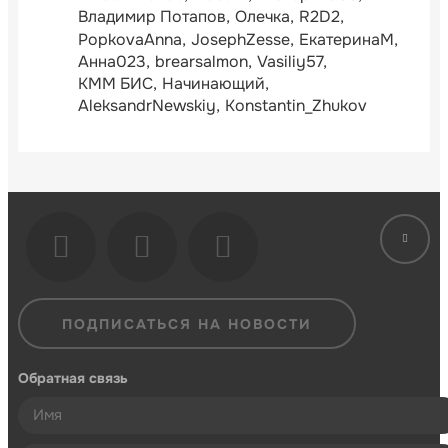
Владимир Потапов
Олечка
R2D2
PopkovaAnna
JosephZesse
ЕкатеринаМ
Анна023
brearsalmon
Vasiliy57
КММ БИС
Начинающий
AleksandrNewskiy
Konstantin_Zhukov
ПОДПИСАТЬСЯ НА НОВОСТИ
Обратная связь