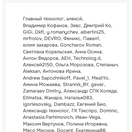
Главный технолог
алексй
Владимир Кофанов
Зевс
Дмитрий Ко
GiGi
Dkfl
y.romanychev
albertini25
mrfrolov
DEVRO
Феникс
Павел1
юлия захарова
Goncharov Roman
Светлана Корельская
Анна Осина
Антон Федоров
АЕН
Technolog.d
Алексей2150
Ольга Морозова
Степаныч
Aleksan
Антонова Ирина
Andrew Sapozhnikoff
Pavel_1
MeatYo
Амина Можаева
Strannik_BY
gever.
Zamaraev Dmitry
Александр СПК Коляда
Ellmatsa
Жанара
Наталья083
igorlesovsky
Dambazz
Евгений Био
Александр технолог
ГК Тэкспро
Dominic
Anastasia.Parhimovich
Иван-Vega
Максим Вертунов
Полина Игоревна
Мясо Мясное
Docent
Екатерина88