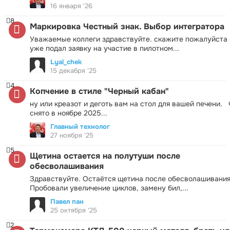
16 января '26
8
Маркировка Честный знак. Выбор интегратора
Уважаемые коллеги здравствуйте. скажите пожалуйста 
уже подал заявку на участие в пилотном...
Lyal_chek
15 декабря '25
4
Копчение в стиле "Черный кабан"
ну или креазот и деготь вам на стол для вашей печени.
снято в ноябре 2025...
Главный технолог
27 ноября '25
5
Щетина остается на полутуши после
обесволашивания
Здравствуйте. Остаётся щетина после обесволашивания
Пробовали увеличение циклов, замену бил,...
Павел пан
25 октября '25
2