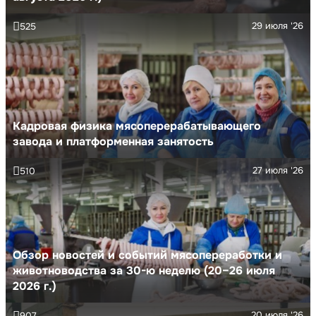
29 июля '26
525
Кадровая физика мясоперерабатывающего
завода и платформенная занятость
27 июля '26
510
Обзор новостей и событий мясопереработки и
животноводства за 30-ю неделю (20–26 июля
2026 г.)
20 июля '26
907