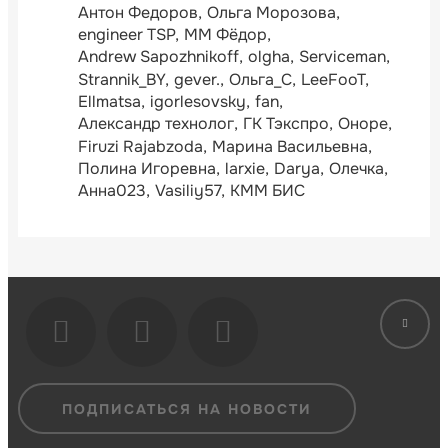
Антон Федоров
Ольга Морозова
engineer TSP
ММ Фёдор
Andrew Sapozhnikoff
olgha
Serviceman
Strannik_BY
gever.
Ольга_С
LeeFooT
Ellmatsa
igorlesovsky
fan
Александр технолог
ГК Тэкспро
Оноре
Firuzi Rajabzoda
Марина Васильевна
Полина Игоревна
larxie
Darya
Олечка
Анна023
Vasiliy57
КММ БИС
ПОДПИСАТЬСЯ НА НОВОСТИ