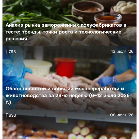
Анализ рынка замороженных полуфабрикатов в
тесте: тренды, точки роста и технологические
решения
13 июля '26
798
Обзор новостей и событий мясопереработки и
животноводства за 28-ю неделю (6–12 июля 2026
г.)
08 июля '26
893