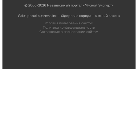
© 2005-2026 Независимый портал «Мясной Эксперт»
Salus populi suprema lex – «Здоровье народа – высший закон»
Условия пользования сайтом
Политика конфиденциальности
Соглашение о пользовании сайтом