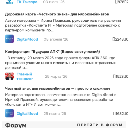
ГК Тэкспро
03 июля '26
878
Дорожная карта «Честного знака» для мясокомбинатов
Автор материала – Ирина Правская, руководитель направления
разработки «Константа ИТ» Материал подготовлен совместно с
партнером комьюнити по...
Digital4food
08 апреля '26
2248
Конференция "Будущее АПК" (Видео выступлений)
В пятницу, 20 марта 2026 года прошел форум АПК 360, где
принимало участие много именитых и известных отраслевых
деятелей и...
Главный
25 марта '26
1523
технолог
Честный знак для мясокомбинатов — просто о сложном
Материал подготовлен совместно с комьюнити Digital4food и
Ириной Правской, руководителем направления разработки
«Константа ИТ» И вот момент...
Digital4food
25 марта '26
1632
Форум
ПЕРЕЙТИ В ФОРУМ