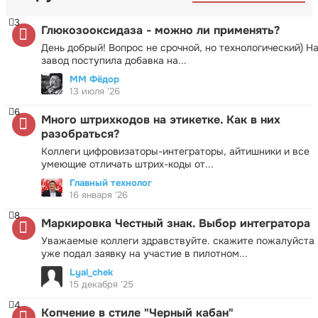
3
Глюкозооксидаза - можно ли применять?
День добрый! Вопрос не срочной, но технологический) Н
завод поступила добавка на...
ММ Фёдор
13 июля '26
6
Много штрихкодов на этикетке. Как в них
разобраться?
Коллеги цифровизаторы-интеграторы, айтишники и все
умеющие отличать штрих-коды от...
Главный технолог
16 января '26
8
Маркировка Честный знак. Выбор интегратора
Уважаемые коллеги здравствуйте. скажите пожалуйста 
уже подал заявку на участие в пилотном...
Lyal_chek
15 декабря '25
4
Копчение в стиле "Черный кабан"