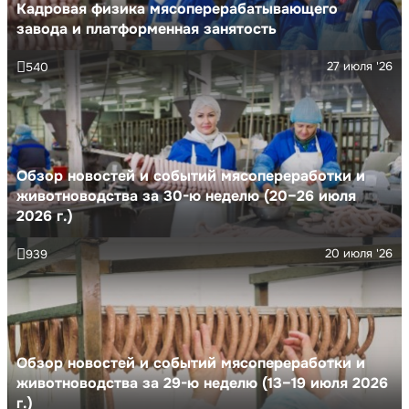
Кадровая физика мясоперерабатывающего
завода и платформенная занятость
27 июля '26
540
Обзор новостей и событий мясопереработки и
животноводства за 30-ю неделю (20–26 июля
2026 г.)
20 июля '26
939
Обзор новостей и событий мясопереработки и
животноводства за 29-ю неделю (13–19 июля 2026
г.)