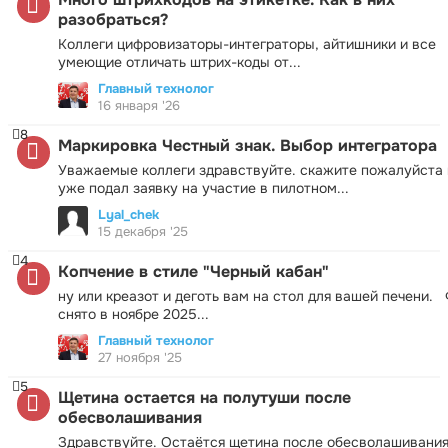
разобраться?
Коллеги цифровизаторы-интеграторы, айтишники и все
умеющие отличать штрих-коды от...
Главный технолог
16 января '26
8
Маркировка Честный знак. Выбор интегратора
Уважаемые коллеги здравствуйте. скажите пожалуйста 
уже подал заявку на участие в пилотном...
Lyal_chek
15 декабря '25
4
Копчение в стиле "Черный кабан"
ну или креазот и деготь вам на стол для вашей печени.
снято в ноябре 2025...
Главный технолог
27 ноября '25
5
Щетина остается на полутуши после
обесволашивания
Здравствуйте. Остаётся щетина после обесволашивания