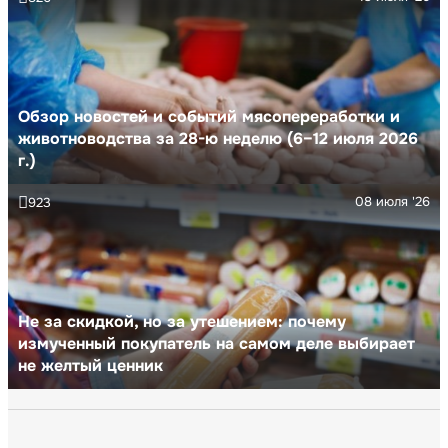
Обзор новостей и событий мясопереработки и
животноводства за 28-ю неделю (6–12 июля 2026
г.)
08 июля '26
923
Не за скидкой, но за утешением: почему
измученный покупатель на самом деле выбирает
не желтый ценник