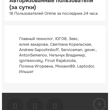
Авторизованные пользователи
(за сутки)
16 Пользователей Online за последние 24 часа
Главный технолог
ЮГ08
Зевс
юлия захарова
Светлана Корельская
Andrew Sapozhnikoff
Serviceman
gever.
AntonSemenov
Нетычук Владимир
igorlesovsky
Firuzi Rajabzoda
Полина Игоревна
Михаил89
Leptodor
Ильшат