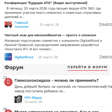
Конференция "Будущее АПК" (Видео выступлений)
В пятницу, 20 марта 2026 года прошел форум АПК 360, где
принимало участие много именитых и известных отраслевых
деятелей и...
Главный
25 марта '26
1542
технолог
Честный знак для мясокомбинатов — просто о сложном
Материал подготовлен совместно с комьюнити Digital4food и
Ириной Правской, руководителем направления разработки
«Константа ИТ» И вот момент...
Digital4food
25 марта '26
1651
Форум
ПЕРЕЙТИ В ФОРУМ
3
Глюкозооксидаза - можно ли применять?
День добрый! Вопрос не срочной, но технологический) Н
завод поступила добавка на...
ММ Фёдор
13 июля '26
6
Много штрихкодов на этикетке. Как в них