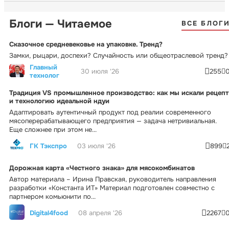
Блоги — Читаемое
ВСЕ БЛОГ
Сказочное средневековье на упаковке. Тренд?
Замки, рыцари, доспехи? Случайность или общеотраслевой тренд?
Главный
30 июля '26
255
технолог
Традиция VS промышленное производство: как мы искали рецепт
и технологию идеальной ндуи
Адаптировать аутентичный продукт под реалии современного
мясоперерабатывающего предприятия — задача нетривиальная.
Еще сложнее при этом не...
ГК Тэкспро
03 июля '26
899
Дорожная карта «Честного знака» для мясокомбинатов
Автор материала – Ирина Правская, руководитель направления
разработки «Константа ИТ» Материал подготовлен совместно с
партнером комьюнити по...
Digital4food
08 апреля '26
2267