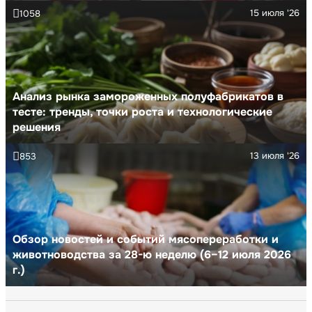
15 июля '26
1058
Анализ рынка замороженных полуфабрикатов в
тесте: тренды, точки роста и технологические
решения
13 июля '26
853
Обзор новостей и событий мясопереработки и
животноводства за 28-ю неделю (6–12 июля 2026
г.)