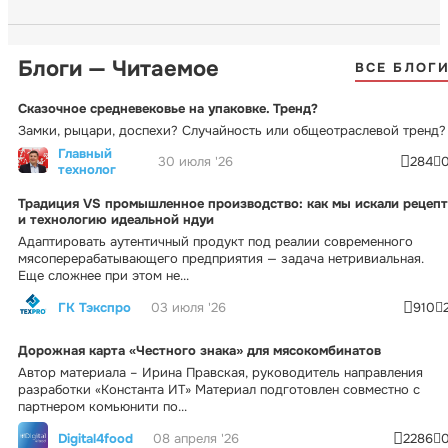
Блоги — Читаемое
ВСЕ БЛОГ
Сказочное средневековье на упаковке. Тренд?
Замки, рыцари, доспехи? Случайность или общеотраслевой тренд?
Главный
30 июля '26
284
технолог
Традиция VS промышленное производство: как мы искали рецепт
и технологию идеальной ндуи
Адаптировать аутентичный продукт под реалии современного
мясоперерабатывающего предприятия — задача нетривиальная.
Еще сложнее при этом не...
ГК Тэкспро
03 июля '26
910
Дорожная карта «Честного знака» для мясокомбинатов
Автор материала – Ирина Правская, руководитель направления
разработки «Константа ИТ» Материал подготовлен совместно с
партнером комьюнити по...
Digital4food
08 апреля '26
2286