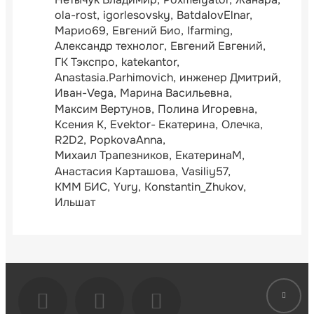
ola-rost
igorlesovsky
BatdalovElnar
Марио69
Евгений Био
Ifarming
Александр технолог
Евгений Евгений
ГК Тэкспро
katekantor
Anastasia.Parhimovich
инженер Дмитрий
Иван-Vega
Марина Васильевна
Максим Вертунов
Полина Игоревна
Ксения К
Evektor- Екатерина
Олечка
R2D2
PopkovaAnna
Михаил Трапезников
ЕкатеринаМ
Анастасия Карташова
Vasiliy57
КММ БИС
Yury
Konstantin_Zhukov
Ильшат