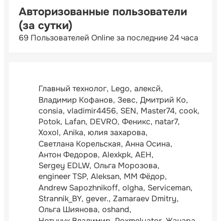
Авторизованные пользователи
(за сутки)
69 Пользователей Online за последние 24 часа
Главный технолог
Lego
алексй
Владимир Кофанов
Зевс
Дмитрий Ко
consia
vladimir4456
SEN
Master74
cook
Potok
Lafan
DEVRO
Феникс
natar7
Xoxol
Anika
юлия захарова
Светлана Корельская
Анна Осина
Антон Федоров
Alexkpk
АЕН
Sergey EDLW
Ольга Морозова
engineer TSP
Aleksan
ММ Фёдор
Andrew Sapozhnikoff
olgha
Serviceman
Strannik_BY
gever.
Zamaraev Dmitry
Ольга Шиянова
oshand
Нетычук Владимир
Poxmelyator
Жанара