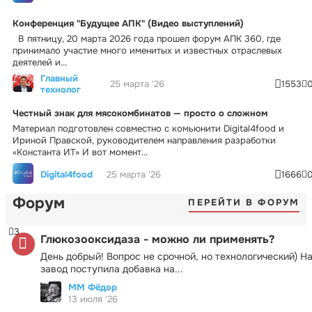
Конференция "Будущее АПК" (Видео выступлений)
В пятницу, 20 марта 2026 года прошел форум АПК 360, где
принимало участие много именитых и известных отраслевых
деятелей и...
Главный
25 марта '26
1553
технолог
Честный знак для мясокомбинатов — просто о сложном
Материал подготовлен совместно с комьюнити Digital4food и
Ириной Правской, руководителем направления разработки
«Константа ИТ» И вот момент...
Digital4food
25 марта '26
1666
Форум
ПЕРЕЙТИ В ФОРУМ
3
Глюкозооксидаза - можно ли применять?
День добрый! Вопрос не срочной, но технологический) Н
завод поступила добавка на...
ММ Фёдор
13 июля '26