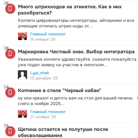
6
Много штрихкодов на этикетке. Как в них
разобраться?
Коллеги цифровизаторы-интеграторы, айтишники и все
умеющие отличать штрих-коды от...
Главный технолог
16 января '26
8
Маркировка Честный знак. Выбор интегратора
Уважаемые коллеги здравствуйте. скажите пожалуйста 
уже подал заявку на участие в пилотном...
Lyal_chek
15 декабря '25
4
Копчение в стиле "Черный кабан"
ну или креазот и деготь вам на стол для вашей печени.
снято в ноябре 2025...
Главный технолог
27 ноября '25
5
Щетина остается на полутуши после
обесволашивания