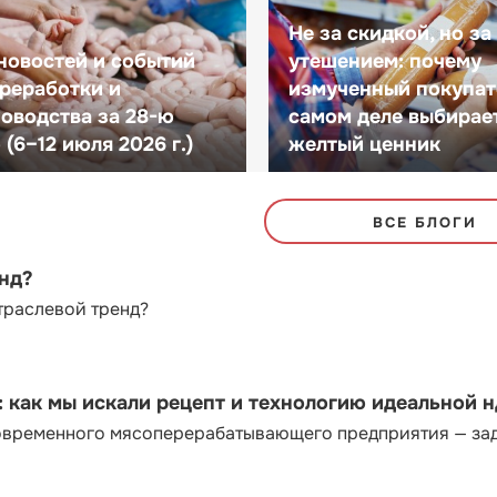
Не за скидкой, но за
новостей и событий
утешением: почему
реработки и
измученный покупат
оводства за 28-ю
самом деле выбирае
(6–12 июля 2026 г.)
желтый ценник
ВСЕ БЛОГИ
енд?
траслевой тренд?
как мы искали рецепт и технологию идеальной 
современного мясоперерабатывающего предприятия — за