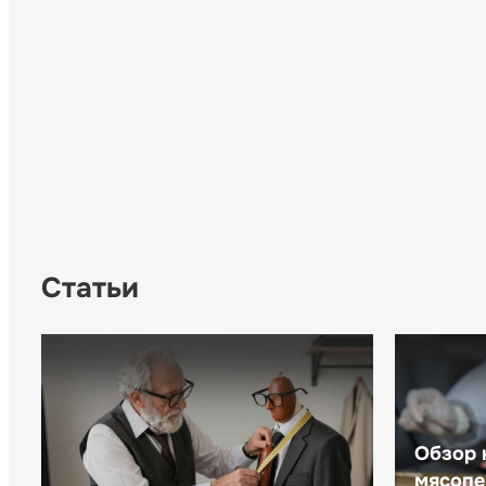
Статьи
Обзор 
мясопе