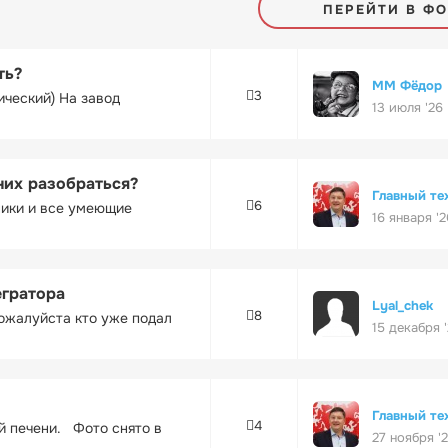
ПЕРЕЙТИ В Ф
ть?
ММ Фёдор
3
ический) На завод
13 июля '26
них разобраться?
Главный те
6
ники и все умеющие
16 января '2
егратора
Lyal_chek
8
ожалуйста кто уже подал
15 декабря 
Главный те
4
ей печени. Фото снято в
27 ноября '