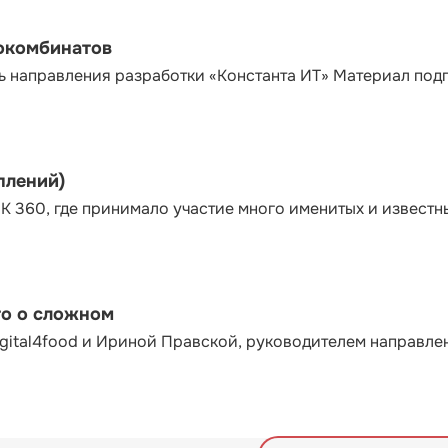
сокомбинатов
ь направления разработки «Константа ИТ» Материал под
плений)
К 360, где принимало участие много именитых и известн
то о сложном
gital4food и Ириной Правской, руководителем направле