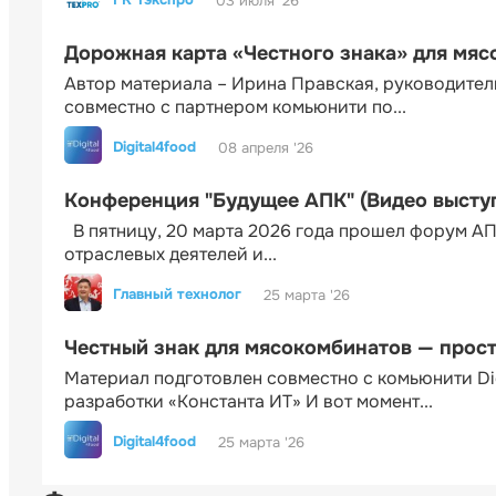
03 июля '26
Дорожная карта «Честного знака» для мя
Автор материала – Ирина Правская, руководител
совместно с партнером комьюнити по...
Digital4food
08 апреля '26
Конференция "Будущее АПК" (Видео высту
В пятницу, 20 марта 2026 года прошел форум АП
отраслевых деятелей и...
Главный технолог
25 марта '26
Честный знак для мясокомбинатов — прос
Материал подготовлен совместно с комьюнити Di
разработки «Константа ИТ» И вот момент...
Digital4food
25 марта '26