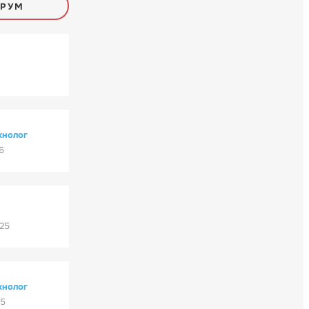
ОРУМ
хнолог
6
'25
хнолог
25