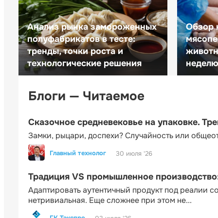
Анализ рынка замороженных
Обзор 
полуфабрикатов в тесте:
мясопе
тренды, точки роста и
животн
технологические решения
неделю 
Блоги — Читаемое
Сказочное средневековье на упаковке. Тр
Замки, рыцари, доспехи? Случайность или общео
Главный технолог
30 июля '26
Традиция VS промышленное производство: 
Адаптировать аутентичный продукт под реалии 
нетривиальная. Еще сложнее при этом не...
ГК Тэкспро