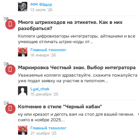
ММ Фёдор
13 июля '26
6
Много штрихкодов на этикетке. Как в них
разобраться?
Коллеги цифровизаторы-интеграторы, айтишники и все
умеющие отличать штрих-коды от...
Главный технолог
16 января '26
8
Маркировка Честный знак. Выбор интегратора
Уважаемые коллеги здравствуйте. скажите пожалуйста 
уже подал заявку на участие в пилотном...
Lyal_chek
15 декабря '25
4
Копчение в стиле "Черный кабан"
ну или креазот и деготь вам на стол для вашей печени.
снято в ноябре 2025...
Главный технолог
27 ноября '25