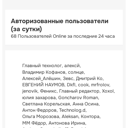
Авторизованные пользователи
(за сутки)
68 Пользователей Online за последние 24 часа
Главный технолог
алексй
Владимир Кофанов
солнце
Алексей_Алёшин
Зевс
Дмитрий Ко
ЕВГЕНИЙ НАУМОВ
Dkfl
cook
mrfrolov
jenovik
Феникс
Главный редактор
Xoxol
юлия захарова
Goncharov Roman
Светлана Корельская
Анна Осина
Антон Федоров
Technolog.d
Ольга Морозова
Aleksan
Контора
ММ Фёдор
Антонова Ирина