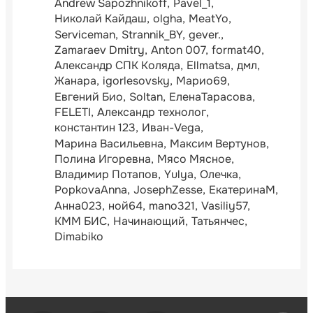
Andrew Sapozhnikoff
Pavel_1
Николай Кайдаш
olgha
MeatYo
Serviceman
Strannik_BY
gever.
Zamaraev Dmitry
Anton 007
format40
Александр СПК Коляда
Ellmatsa
дмл
Жанара
igorlesovsky
Марио69
Евгений Био
Soltan
ЕленаТарасова
FELETI
Александр технолог
константин 123
Иван-Vega
Марина Васильевна
Максим Вертунов
Полина Игоревна
Мясо Мясное
Владимир Потапов
Yulya
Олечка
PopkovaAnna
JosephZesse
ЕкатеринаМ
Анна023
ной64
mano321
Vasiliy57
КММ БИС
Начинающий
Татьянчес
Dimabiko