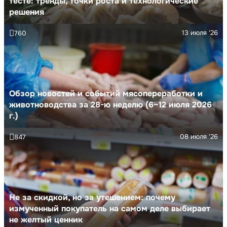
тесте: тренды, точки роста и технологические
решения
13 июля '26
760
Обзор новостей и событий мясопереработки и
животноводства за 28-ю неделю (6–12 июля 2026
г.)
08 июля '26
847
Не за скидкой, но за утешением: почему
измученный покупатель на самом деле выбирает
не желтый ценник