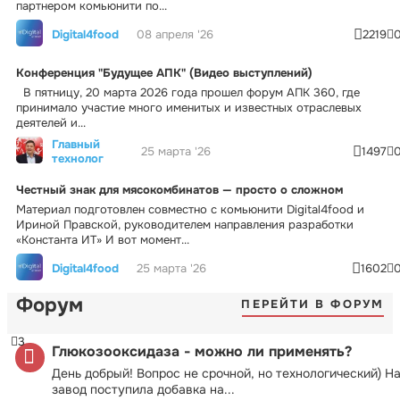
партнером комьюнити по...
Digital4food
08 апреля '26
2219
Конференция "Будущее АПК" (Видео выступлений)
В пятницу, 20 марта 2026 года прошел форум АПК 360, где
принимало участие много именитых и известных отраслевых
деятелей и...
Главный
25 марта '26
1497
технолог
Честный знак для мясокомбинатов — просто о сложном
Материал подготовлен совместно с комьюнити Digital4food и
Ириной Правской, руководителем направления разработки
«Константа ИТ» И вот момент...
Digital4food
25 марта '26
1602
Форум
ПЕРЕЙТИ В ФОРУМ
3
Глюкозооксидаза - можно ли применять?
День добрый! Вопрос не срочной, но технологический) Н
завод поступила добавка на...