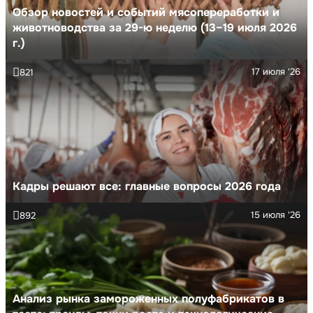
Обзор новостей и событий мясопереработки и
животноводства за 29-ю неделю (13–19 июля 2026
г.)
17 июля '26
821
Кадры решают все: главные вопросы 2026 года
15 июля '26
892
Анализ рынка замороженных полуфабрикатов в