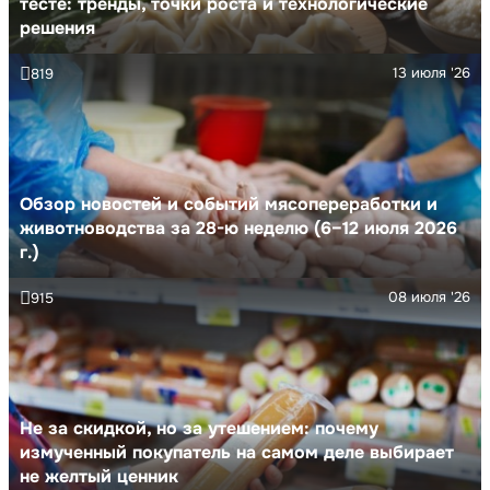
тесте: тренды, точки роста и технологические
решения
13 июля '26
819
Обзор новостей и событий мясопереработки и
животноводства за 28-ю неделю (6–12 июля 2026
г.)
08 июля '26
915
Не за скидкой, но за утешением: почему
измученный покупатель на самом деле выбирает
не желтый ценник