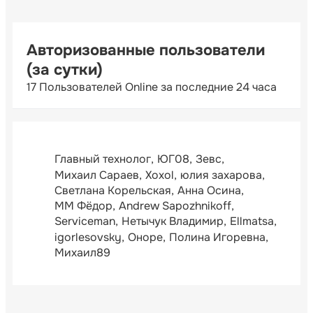
Авторизованные пользователи
(за сутки)
17 Пользователей Online за последние 24 часа
Главный технолог
ЮГ08
Зевс
Михаил Сараев
Xoxol
юлия захарова
Светлана Корельская
Анна Осина
ММ Фёдор
Andrew Sapozhnikoff
Serviceman
Нетычук Владимир
Ellmatsa
igorlesovsky
Оноре
Полина Игоревна
Михаил89