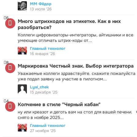
ММ Фёдор
13 июля '26
6
Много штрихкодов на этикетке. Как в них
разобраться?
Коллеги цифровизаторы-интеграторы, айтишники и все
умеющие отличать штрих-коды от...
Главный технолог
16 января '26
8
Маркировка Честный знак. Выбор интегратора
Уважаемые коллеги здравствуйте. скажите пожалуйста 
уже подал заявку на участие в пилотном...
Lyal_chek
15 декабря '25
4
Копчение в стиле "Черный кабан"
ну или креазот и деготь вам на стол для вашей печени.
снято в ноябре 2025...
Главный технолог
27 ноября '25