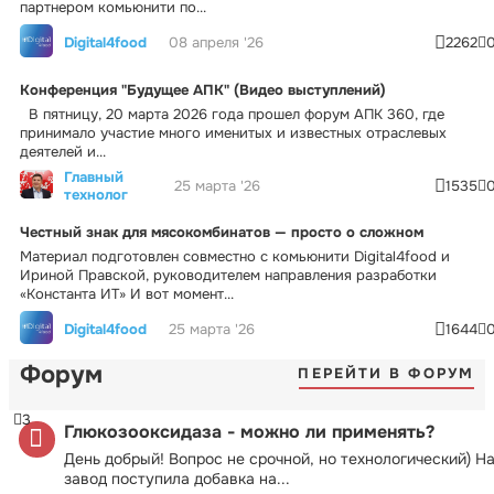
партнером комьюнити по...
Digital4food
08 апреля '26
2262
Конференция "Будущее АПК" (Видео выступлений)
В пятницу, 20 марта 2026 года прошел форум АПК 360, где
принимало участие много именитых и известных отраслевых
деятелей и...
Главный
25 марта '26
1535
технолог
Честный знак для мясокомбинатов — просто о сложном
Материал подготовлен совместно с комьюнити Digital4food и
Ириной Правской, руководителем направления разработки
«Константа ИТ» И вот момент...
Digital4food
25 марта '26
1644
Форум
ПЕРЕЙТИ В ФОРУМ
3
Глюкозооксидаза - можно ли применять?
День добрый! Вопрос не срочной, но технологический) Н
завод поступила добавка на...