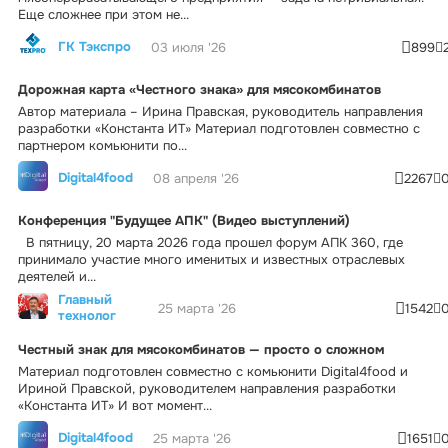
Еще сложнее при этом не...
ГК Тэкспро
03 июля '26
899
Дорожная карта «Честного знака» для мясокомбинатов
Автор материала – Ирина Правская, руководитель направления
разработки «Константа ИТ» Материал подготовлен совместно с
партнером комьюнити по...
Digital4food
08 апреля '26
2267
Конференция "Будущее АПК" (Видео выступлений)
В пятницу, 20 марта 2026 года прошел форум АПК 360, где
принимало участие много именитых и известных отраслевых
деятелей и...
Главный
25 марта '26
1542
технолог
Честный знак для мясокомбинатов — просто о сложном
Материал подготовлен совместно с комьюнити Digital4food и
Ириной Правской, руководителем направления разработки
«Константа ИТ» И вот момент...
Digital4food
25 марта '26
1651