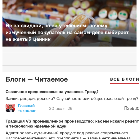
Не за скидкой, но за утешением: почему
измученный покупатель на самом деле выбирает
не желтый ценник
Блоги — Читаемое
ВСЕ БЛОГ
Сказочное средневековье на упаковке. Тренд?
Замки, рыцари, доспехи? Случайность или общеотраслевой тренд?
Главный
30 июля '26
255
технолог
Традиция VS промышленное производство: как мы искали рецепт
и технологию идеальной ндуи
Адаптировать аутентичный продукт под реалии современного
мясоперерабатывающего предприятия — задача нетривиальная.