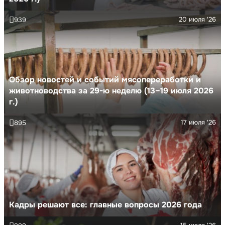
20 июля '26
939
Обзор новостей и событий мясопереработки и
животноводства за 29-ю неделю (13–19 июля 2026
г.)
17 июля '26
895
Кадры решают все: главные вопросы 2026 года