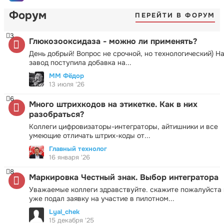
Форум
ПЕРЕЙТИ В ФОРУМ
3
Глюкозооксидаза - можно ли применять?
День добрый! Вопрос не срочной, но технологический) Н
завод поступила добавка на...
ММ Фёдор
13 июля '26
6
Много штрихкодов на этикетке. Как в них
разобраться?
Коллеги цифровизаторы-интеграторы, айтишники и все
умеющие отличать штрих-коды от...
Главный технолог
16 января '26
8
Маркировка Честный знак. Выбор интегратора
Уважаемые коллеги здравствуйте. скажите пожалуйста 
уже подал заявку на участие в пилотном...
Lyal_chek
15 декабря '25