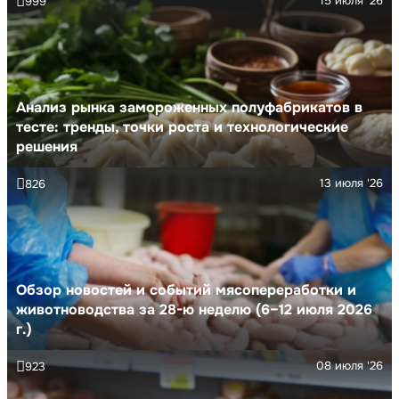
15 июля '26
999
Анализ рынка замороженных полуфабрикатов в
тесте: тренды, точки роста и технологические
решения
13 июля '26
826
Обзор новостей и событий мясопереработки и
животноводства за 28-ю неделю (6–12 июля 2026
г.)
08 июля '26
923