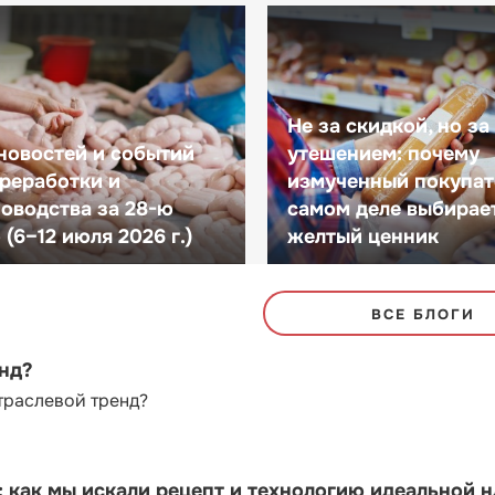
Не за скидкой, но за
новостей и событий
утешением: почему
реработки и
измученный покупат
оводства за 28-ю
самом деле выбирае
(6–12 июля 2026 г.)
желтый ценник
ВСЕ БЛОГИ
енд?
траслевой тренд?
как мы искали рецепт и технологию идеальной 