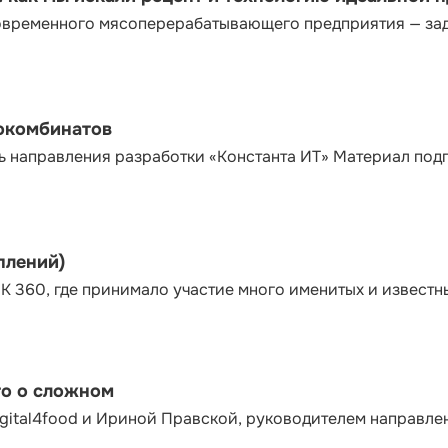
современного мясоперерабатывающего предприятия — за
сокомбинатов
ь направления разработки «Константа ИТ» Материал под
плений)
К 360, где принимало участие много именитых и известн
то о сложном
gital4food и Ириной Правской, руководителем направле