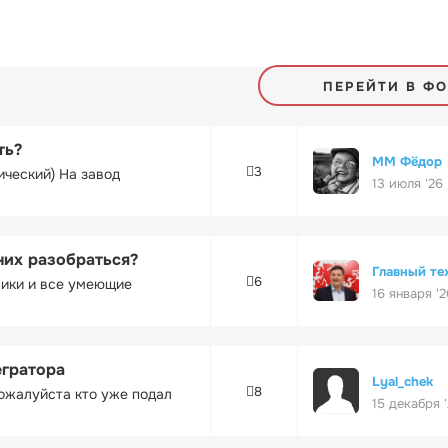
ПЕРЕЙТИ В Ф
ть?
ММ Фёдор
3
ический) На завод
13 июля '26
них разобраться?
Главный те
6
ники и все умеющие
16 января '2
егратора
Lyal_chek
8
ожалуйста кто уже подал
15 декабря 