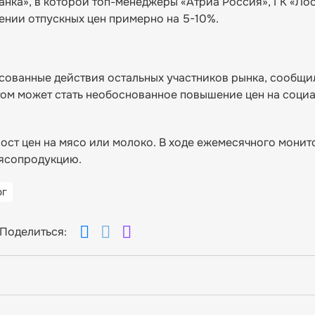
нка», в которой топ-менеджеры «Атриа Россия», ГК «Ло
ении отпускных цен примерно на 5-10%.
сованные действия остальных участников рынка, сообщи
ом может стать необоснованное повышение цен на соци
ост цен на мясо или молоко. В ходе ежемесячного монит
мясопродукцию.
рг
Поделиться: