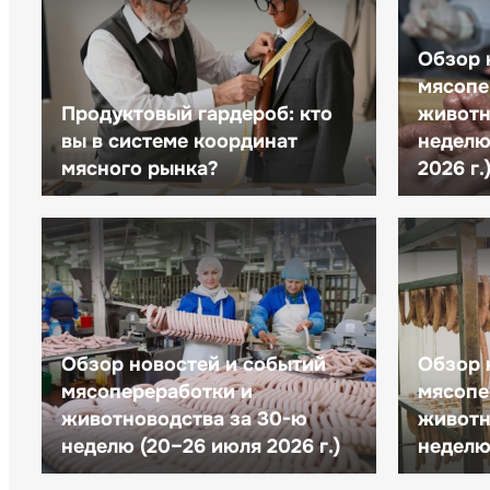
Обзор 
мясопе
Продуктовый гардероб: кто
животн
вы в системе координат
неделю 
мясного рынка?
2026 г.
Обзор новостей и событий
Обзор 
мясопереработки и
мясопе
животноводства за 30-ю
животн
неделю (20–26 июля 2026 г.)
неделю 