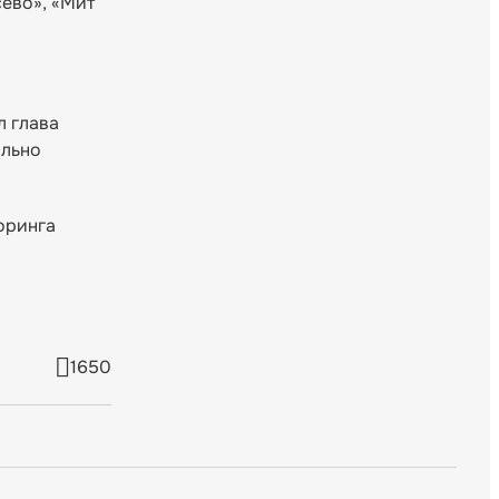
сево», «Мит
л глава
ально
оринга
1650