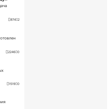
дача
874
2
готовлен
2246
0
ых
1519
0
ния