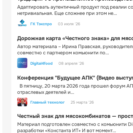
Адаптировать аутентичный продукт под реалии 
нетривиальная. Еще сложнее при этом не...
ГК Тэкспро
03 июля '26
Дорожная карта «Честного знака» для мя
Автор материала – Ирина Правская, руководител
совместно с партнером комьюнити по...
Digital4food
08 апреля '26
Конференция "Будущее АПК" (Видео высту
В пятницу, 20 марта 2026 года прошел форум АП
отраслевых деятелей и...
Главный технолог
25 марта '26
Честный знак для мясокомбинатов — прос
Материал подготовлен совместно с комьюнити Di
разработки «Константа ИТ» И вот момент...