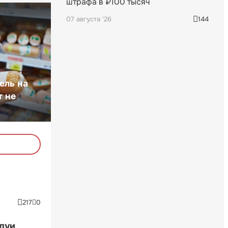
штрафа в ₽100 тысяч
07 августа '26
144
ель на
т не
217
0
ндуи