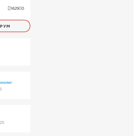
1629
0
ОРУМ
хнолог
6
'25