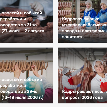
новостей и событий
реработки и
Кадровая физика
оводства за 31-ю
мясоперерабатываю
(27 июля – 2 августа
завода и платформе
)
занятость
новостей и событий
реработки и
оводства за 29-ю
Кадры решают все: 
(13–19 июля 2026 г.)
вопросы 2026 года