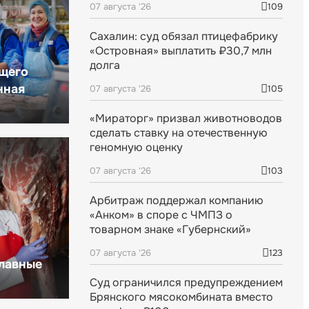
07 августа '26
109
Сахалин: суд обязал птицефабрику
«Островная» выплатить ₽30,7 млн
долга
щего
нная
07 августа '26
105
«Мираторг» призвал животноводов
сделать ставку на отечественную
геномную оценку
07 августа '26
103
Арбитраж поддержал компанию
«Анком» в споре с ЧМПЗ о
товарном знаке «Губернский»
07 августа '26
123
главные
Суд ограничился предупреждением
Брянского мясокомбината вместо