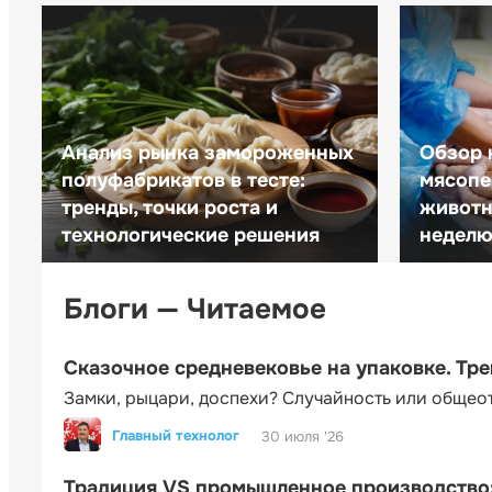
Анализ рынка замороженных
Обзор 
полуфабрикатов в тесте:
мясопе
тренды, точки роста и
животн
технологические решения
неделю 
Блоги — Читаемое
Сказочное средневековье на упаковке. Тр
Замки, рыцари, доспехи? Случайность или общео
Главный технолог
30 июля '26
Традиция VS промышленное производство: 