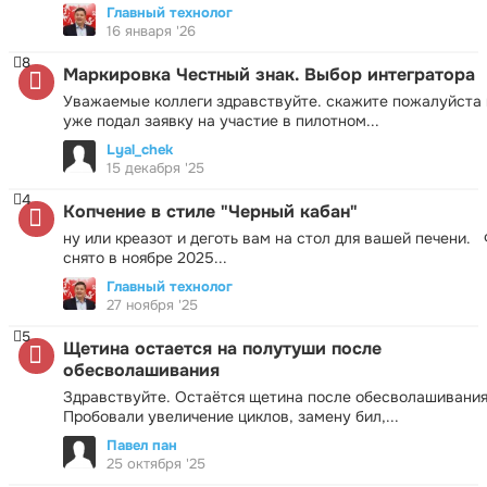
Главный технолог
16 января '26
8
Маркировка Честный знак. Выбор интегратора
Уважаемые коллеги здравствуйте. скажите пожалуйста 
уже подал заявку на участие в пилотном...
Lyal_chek
15 декабря '25
4
Копчение в стиле "Черный кабан"
ну или креазот и деготь вам на стол для вашей печени.
снято в ноябре 2025...
Главный технолог
27 ноября '25
5
Щетина остается на полутуши после
обесволашивания
Здравствуйте. Остаётся щетина после обесволашивания
Пробовали увеличение циклов, замену бил,...
Павел пан
25 октября '25