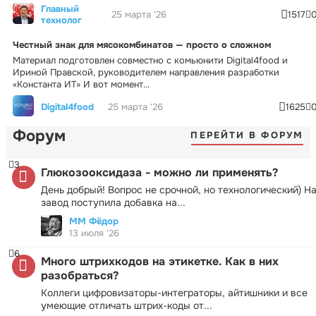
Главный
25 марта '26
1517
технолог
Честный знак для мясокомбинатов — просто о сложном
Материал подготовлен совместно с комьюнити Digital4food и
Ириной Правской, руководителем направления разработки
«Константа ИТ» И вот момент...
Digital4food
25 марта '26
1625
Форум
ПЕРЕЙТИ В ФОРУМ
3
Глюкозооксидаза - можно ли применять?
День добрый! Вопрос не срочной, но технологический) Н
завод поступила добавка на...
ММ Фёдор
13 июля '26
6
Много штрихкодов на этикетке. Как в них
разобраться?
Коллеги цифровизаторы-интеграторы, айтишники и все
умеющие отличать штрих-коды от...