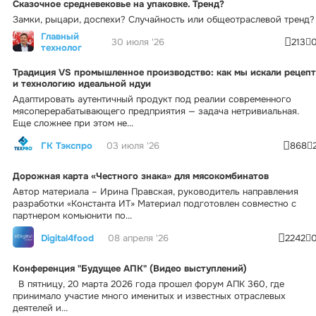
Сказочное средневековье на упаковке. Тренд?
Замки, рыцари, доспехи? Случайность или общеотраслевой тренд?
Главный
30 июля '26
213
технолог
Традиция VS промышленное производство: как мы искали рецепт
и технологию идеальной ндуи
Адаптировать аутентичный продукт под реалии современного
мясоперерабатывающего предприятия — задача нетривиальная.
Еще сложнее при этом не...
ГК Тэкспро
03 июля '26
868
Дорожная карта «Честного знака» для мясокомбинатов
Автор материала – Ирина Правская, руководитель направления
разработки «Константа ИТ» Материал подготовлен совместно с
партнером комьюнити по...
Digital4food
08 апреля '26
2242
Конференция "Будущее АПК" (Видео выступлений)
В пятницу, 20 марта 2026 года прошел форум АПК 360, где
принимало участие много именитых и известных отраслевых
деятелей и...