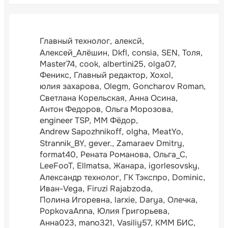
Главный технолог
алексй
Алексей_Алёшин
Dkfl
consia
SEN
Толя
Master74
cook
albertini25
olga07
Феникс
Главный редактор
Xoxol
юлия захарова
Olegm
Goncharov Roman
Светлана Корельская
Анна Осина
Антон Федоров
Ольга Морозова
engineer TSP
ММ Фёдор
Andrew Sapozhnikoff
olgha
MeatYo
Strannik_BY
gever.
Zamaraev Dmitry
format40
Рената Романова
Ольга_С
LeeFooT
Ellmatsa
Жанара
igorlesovsky
Александр технолог
ГК Тэкспро
Dominic
Иван-Vega
Firuzi Rajabzoda
Полина Игоревна
larxie
Darya
Олечка
PopkovaAnna
Юлия Григорьева
Анна023
mano321
Vasiliy57
КММ БИС