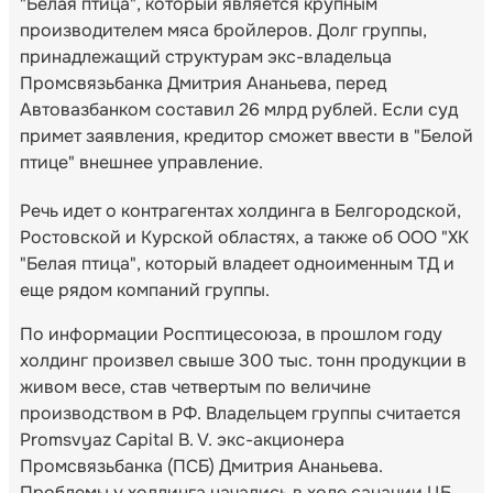
"Белая птица", который является крупным
производителем мяса бройлеров. Долг группы,
принадлежащий структурам экс-владельца
Промсвязьбанка Дмитрия Ананьева, перед
Автовазбанком составил 26 млрд рублей. Если суд
примет заявления, кредитор сможет ввести в "Белой
птице" внешнее управление.
Речь идет о контрагентах холдинга в Белгородской,
Ростовской и Курской областях, а также об ООО "ХК
"Белая птица", который владеет одноименным ТД и
еще рядом компаний группы.
По информации Росптицесоюза, в прошлом году
холдинг произвел свыше 300 тыс. тонн продукции в
живом весе, став четвертым по величине
производством в РФ. Владельцем группы считается
Promsvyaz Capital B. V. экс-акционера
Промсвязьбанка (ПСБ) Дмитрия Ананьева.
Проблемы у холдинга начались в ходе санации ЦБ