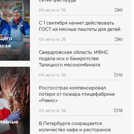
06 августа '26
60
С 1 сентября начнет действовать
ГОСТ на мясные паштеты для детей
щего
06 августа '26
80
нная
Свердловская область: ИФНС
подала иск о банкротстве
Талицкого мясокомбината
06 августа '26
110
Росгосстрах компенсировал
потери от пожара птицефабрике
«Равис»
05 августа '26
178
главные
В Петербурге сокращается
количество кафе и ресторанов