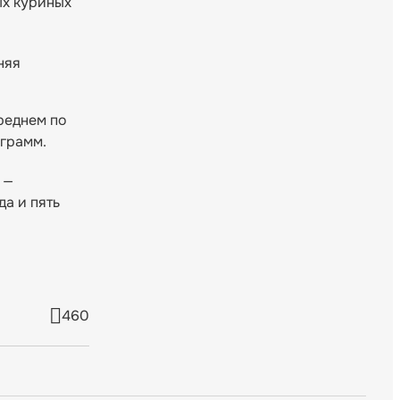
ых куриных
няя
реднем по
ограмм.
 —
да и пять
460