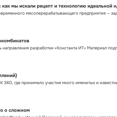
как мы искали рецепт и технологию идеальной 
современного мясоперерабатывающего предприятия — за
сокомбинатов
ь направления разработки «Константа ИТ» Материал под
плений)
К 360, где принимало участие много именитых и известн
то о сложном