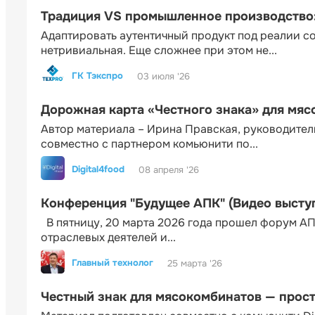
Традиция VS промышленное производство: 
Адаптировать аутентичный продукт под реалии 
нетривиальная. Еще сложнее при этом не...
ГК Тэкспро
03 июля '26
Дорожная карта «Честного знака» для мя
Автор материала – Ирина Правская, руководител
совместно с партнером комьюнити по...
Digital4food
08 апреля '26
Конференция "Будущее АПК" (Видео высту
В пятницу, 20 марта 2026 года прошел форум АП
отраслевых деятелей и...
Главный технолог
25 марта '26
Честный знак для мясокомбинатов — прос