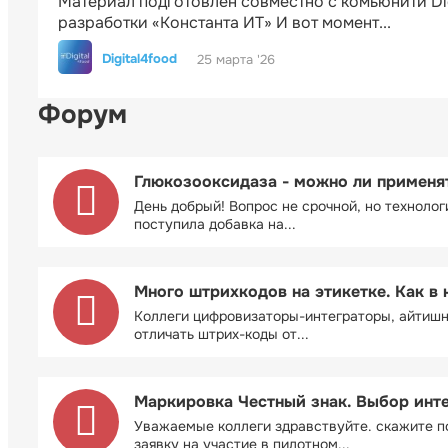
Материал подготовлен совместно с комьюнити Di
разработки «Константа ИТ» И вот момент...
Digital4food
25 марта '26
Форум
Глюкозооксидаза - можно ли применя
День добрый! Вопрос не срочной, но технолог
поступила добавка на...
Много штрихкодов на этикетке. Как в 
Коллеги цифровизаторы-интеграторы, айтиш
отличать штрих-коды от...
Маркировка Честный знак. Выбор инт
Уважаемые коллеги здравствуйте. скажите п
заявку на участие в пилотном...