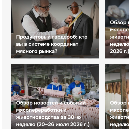
Обзор 
мясопе
Продуктовый гардероб: кто
животн
вы в системе координат
неделю 
мясного рынка?
2026 г.
Обзор новостей и событий
Обзор 
мясопереработки и
мясопе
животноводства за 30-ю
животн
неделю (20–26 июля 2026 г.)
неделю 