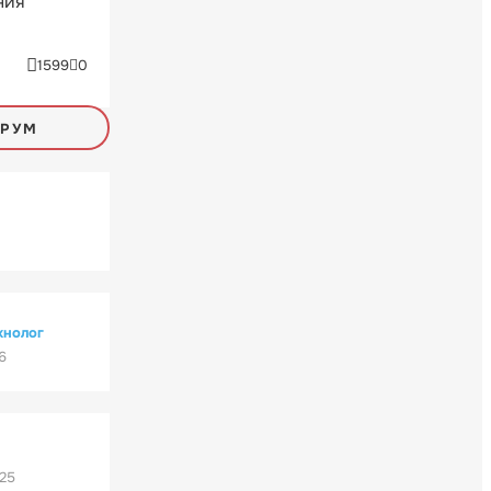
ния
1599
0
ОРУМ
хнолог
6
'25