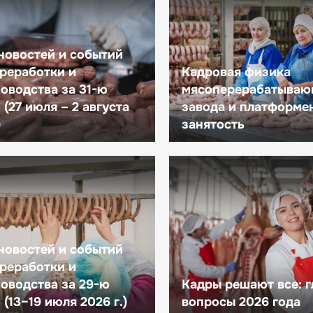
новостей и событий
реработки и
Кадровая физика
оводства за 31-ю
мясоперерабатываю
(27 июля – 2 августа
завода и платформе
)
занятость
новостей и событий
реработки и
оводства за 29-ю
Кадры решают все: 
(13–19 июля 2026 г.)
вопросы 2026 года