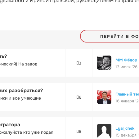
gital4food и Ириной Правской, руководителем направле
ПЕРЕЙТИ В Ф
ть?
ММ Фёдор
3
ический) На завод
13 июля '26
них разобраться?
Главный те
6
ники и все умеющие
16 января '2
егратора
Lyal_chek
8
ожалуйста кто уже подал
15 декабря 