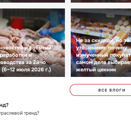
Не за скидкой, но за
новостей и событий
утешением: почему
реработки и
измученный покупат
оводства за 28-ю
самом деле выбирае
(6–12 июля 2026 г.)
желтый ценник
ВСЕ БЛОГИ
енд?
траслевой тренд?