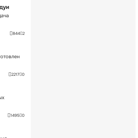
ндуи
дача
844
2
готовлен
2217
0
ых
1495
0