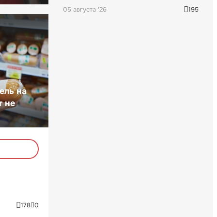
05 августа '26
195
ель на
т не
178
0