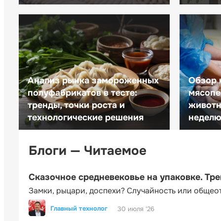
Анализ рынка замороженных
Обзор 
полуфабрикатов в тесте:
мясопе
тренды, точки роста и
животн
технологические решения
неделю 
Блоги — Читаемое
Сказочное средневековье на упаковке. Тр
Замки, рыцари, доспехи? Случайность или общео
Главный технолог
30 июля '26