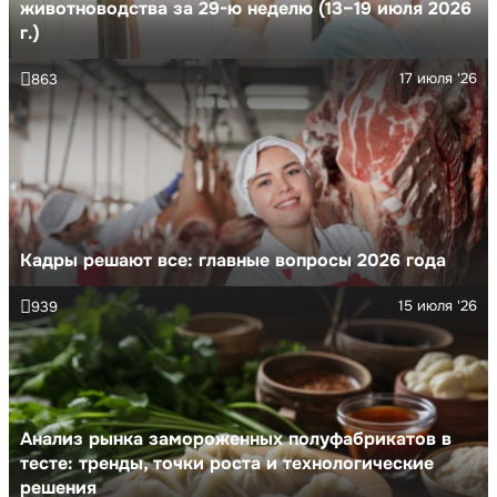
животноводства за 29-ю неделю (13–19 июля 2026
г.)
17 июля '26
863
Кадры решают все: главные вопросы 2026 года
15 июля '26
939
Анализ рынка замороженных полуфабрикатов в
тесте: тренды, точки роста и технологические
решения