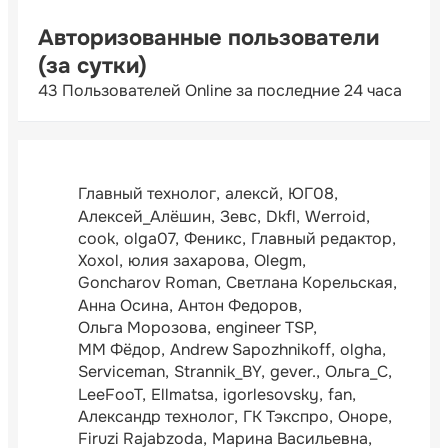
Авторизованные пользователи
(за сутки)
43 Пользователей Online за последние 24 часа
Главный технолог
алексй
ЮГ08
Алексей_Алёшин
Зевс
Dkfl
Werroid
cook
olga07
Феникс
Главный редактор
Xoxol
юлия захарова
Olegm
Goncharov Roman
Светлана Корельская
Анна Осина
Антон Федоров
Ольга Морозова
engineer TSP
ММ Фёдор
Andrew Sapozhnikoff
olgha
Serviceman
Strannik_BY
gever.
Ольга_С
LeeFooT
Ellmatsa
igorlesovsky
fan
Александр технолог
ГК Тэкспро
Оноре
Firuzi Rajabzoda
Марина Васильевна