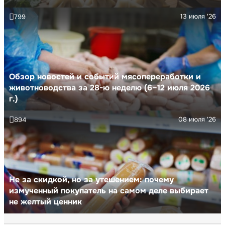
13 июля '26
799
Обзор новостей и событий мясопереработки и
животноводства за 28-ю неделю (6–12 июля 2026
г.)
08 июля '26
894
Не за скидкой, но за утешением: почему
измученный покупатель на самом деле выбирает
не желтый ценник