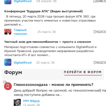
Digital4food
08 апреля '26
2248
Конференция "Будущее АПК" (Видео выступлений)
В пятницу, 20 марта 2026 года прошел форум АПК 360, где
принимало участие много именитых и известных отраслевых
деятелей и...
Главный
25 марта '26
1523
технолог
Честный знак для мясокомбинатов — просто о сложном
Материал подготовлен совместно с комьюнити Digital4food и
Ириной Правской, руководителем направления разработки
«Константа ИТ» И вот момент...
Digital4food
25 марта '26
1632
Форум
ПЕРЕЙТИ В ФОРУМ
3
Глюкозооксидаза - можно ли применять?
День добрый! Вопрос не срочной, но технологический) Н
завод поступила добавка на...
ММ Фёдор
13 июля '26